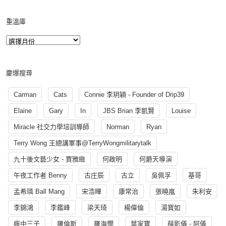
重溫庫
慶爆搜尋
Carman
Cats
Connie 李玥穎 - Founder of Drip39
Elaine
Gary
In
JBS Brian 李凱賢
Louise
Miracle 社交力學培訓導師
Norman
Ryan
Terry Wong 王總講軍事@TerryWongmilitarytalk
九十後文藝少女 - 賈雅緻
何啟明
何爵天導演
午夜工作者 Benny
古庄辰
古立
吳佩孚
基哥
孟希璘 Ball Mang
宋浩暉
康常治
張曉嵐
朱利安
李錦鴻
李鑑峰
梁天琦
楊偉倫
湯寳如
瘋中三子
羅倫斯
羅海憫
葉家寶
薛影儀 - 阿儀