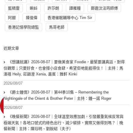
藍精靈
蝌蚪
許莎朗
譚雁瞳
鄭遨汶法筠師傅
阿銀
陳俊偉
香港催眠輔導中心 Tim Sir
香港記憶學院總監
馬哥老師
近期文章
《想講就講》2026-08-07｜要做美食家 Foodie，最緊要講真話，對得
住觀眾；只要好食，也會撐小店食肆，希望佢哋能捱得住！｜主持：馬
溱禧 Heily, 莊韻澄 Xenia, 嘉賓：雅軒 Kinki
2026/08/07
《爵士鍾情》2026-08-07︱第44季10集 – Remembering the
Nightingale of the Orient & Brother Peter︱主持：鍾一諾 Roger
2026/08/07
《晚餐新聞》2026-08-07｜全球溫室效應加劇，引發嚴重氣候反常與
極端天氣！各地口號式的綠色出行、減少碳排，實際又做得到嗎？｜晚
餐新聞｜主持：陳珏明、劉銳紹（夫子）