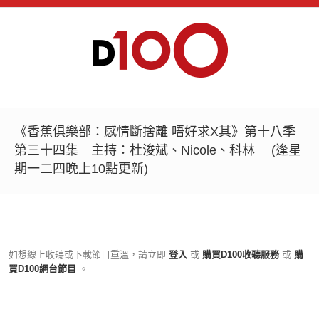
《香蕉俱樂部：感情斷捨離 唔好求X其》第十八季
第三十四集 主持：杜浚斌、Nicole、科林 (逢星
期一二四晚上10點更新)
如想線上收聽或下載節目重溫，請立即
登入
或
購買D100收聽服務
或
購
買D100網台節目
。