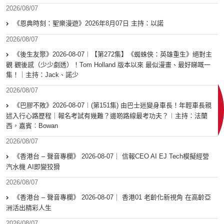
2026/08/07
《恩典時刻：聖樂漫遊》2026年8月07日 主持：以諾
2026/08/07
《後生友聚》2026-08-07︱【第272集】《蜘蛛俠：英雄重生》絕對主
觀 觀後感（少少劇透）！Tom Holland 版本以來 最似漫畫、最好睇嘅一
集！｜主持：Jack、諾少
2026/08/07
《巴膠不敗》2026-08-07︱(第151集) 由巴士迷變身車長！年輕車長親
述入行心路歷程｜報名考試有幾難？邊啲路線最考功夫？︱主持：法蘭
西，嘉賓︰Bowan
2026/08/07
《香港台 – 聲音專欄》 2026-08-07｜ 信報CEO AI EJ Tech模擬經營
汽水機 AI即變狡猾
2026/08/07
《香港台 – 聲音專欄》 2026-08-07｜ 香港01 老齡化新視角 在高齡亞
洲活出精彩人生
2026/08/07