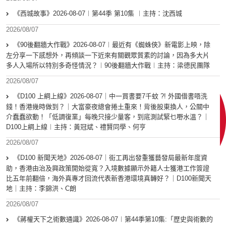
《西城故事》2026-08-07︱第44季 第10集 ︱主持：沈西城
2026/08/07
《90後翻牆大作戰》2026-08-07︱最近有《蜘蛛俠》新電影上映，除
左分享一下感想外，再傾談一下近來有關觀眾質素的討論，因為多大片
多人入場所以特別多奇怪情況？︱90後翻牆大作戰︱主持：梁德民團隊
2026/08/07
《D100 上綱上線》2026-08-07｜中一買書要7千蚊 ?! 外國借書唔洗
錢！香港幾時做到？｜大富豪夜總會捲土重來！背後股東換人，公關中
介蠢蠢欲動！「低調復業」每晚只接少量客，到底測試緊乜嘢水溫？｜
D100上綱上線︱主持：黃冠斌、禮賢同學、何亨
2026/08/07
《D100 新聞天地》2026-08-07｜街工再出發重獲藝發局最新年度資
助，香港由治及興政策開始從寬？入境數據顯示外籍人士獲港工作簽證
比五年前翻倍，海外真專才回流代表新香港環境真轉好？｜D100新聞天
地｜主持：李錦洪、C朗
2026/08/07
《蔣權天下之術數通識》2026-08-07︱第44季第10集:「歴史與術數的