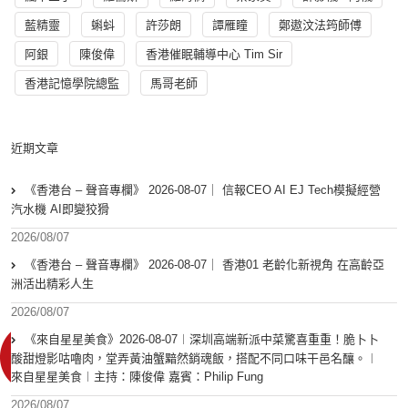
藍精靈
蝌蚪
許莎朗
譚雁瞳
鄭遨汶法筠師傅
阿銀
陳俊偉
香港催眠輔導中心 Tim Sir
香港記憶學院總監
馬哥老師
近期文章
《香港台 – 聲音專欄》 2026-08-07｜ 信報CEO AI EJ Tech模擬經營
汽水機 AI即變狡猾
2026/08/07
《香港台 – 聲音專欄》 2026-08-07｜ 香港01 老齡化新視角 在高齡亞
洲活出精彩人生
2026/08/07
《來自星星美食》2026-08-07︱深圳高端新派中菜驚喜重重！脆卜卜
酸甜燈影咕嚕肉，堂弄黃油蟹黯然銷魂飯，搭配不同口味干邑名釀。︱
來自星星美食︱主持：陳俊偉 嘉賓：Philip Fung
2026/08/07