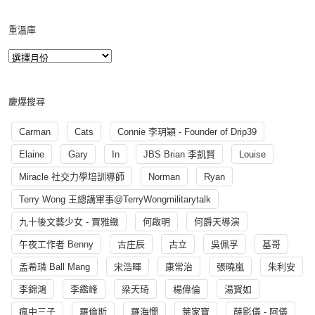
重溫庫
慶爆搜尋
Carman
Cats
Connie 李玥穎 - Founder of Drip39
Elaine
Gary
In
JBS Brian 李凱賢
Louise
Miracle 社交力學培訓導師
Norman
Ryan
Terry Wong 王總講軍事@TerryWongmilitarytalk
九十後文藝少女 - 賈雅緻
何啟明
何爵天導演
午夜工作者 Benny
古庄辰
古立
吳佩孚
基哥
孟希璘 Ball Mang
宋浩暉
康常治
張曉嵐
朱利安
李錦鴻
李鑑峰
梁天琦
楊偉倫
湯寳如
瘋中三子
羅倫斯
羅海憫
葉家寶
薛影儀 - 阿儀