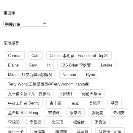
重溫庫
慶爆搜尋
Carman
Cats
Connie 李玥穎 - Founder of Drip39
Elaine
Gary
In
JBS Brian 李凱賢
Louise
Miracle 社交力學培訓導師
Norman
Ryan
Terry Wong 王總講軍事@TerryWongmilitarytalk
九十後文藝少女 - 賈雅緻
何啟明
何爵天導演
午夜工作者 Benny
古庄辰
古立
吳佩孚
基哥
孟希璘 Ball Mang
宋浩暉
康常治
張曉嵐
朱利安
李錦鴻
李鑑峰
梁天琦
楊偉倫
湯寳如
瘋中三子
羅倫斯
羅海憫
葉家寶
薛影儀 - 阿儀