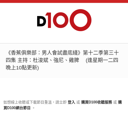
《香蕉俱樂部：男人會試盡底綫》第十二季第三十
四集 主持：杜浚斌、強尼、雞脾 (逢星期一二四
晚上10點更新)
如想線上收聽或下載節目重溫，請立即
登入
或
購買D100收聽服務
或
購
買D100網台節目
。