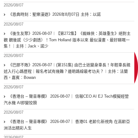
2026/08/07
《恩典時刻：聖樂漫遊》2026年8月07日 主持：以諾
2026/08/07
《後生友聚》2026-08-07︱【第272集】《蜘蛛俠：英雄重生》絕對主
觀 觀後感（少少劇透）！Tom Holland 版本以來 最似漫畫、最好睇嘅一
集！｜主持：Jack、諾少
2026/08/07
《巴膠不敗》2026-08-07︱(第151集) 由巴士迷變身車長！年輕車長親
述入行心路歷程｜報名考試有幾難？邊啲路線最考功夫？︱主持：法蘭
西，嘉賓︰Bowan
2026/08/07
《香港台 – 聲音專欄》 2026-08-07｜ 信報CEO AI EJ Tech模擬經營
汽水機 AI即變狡猾
2026/08/07
《香港台 – 聲音專欄》 2026-08-07｜ 香港01 老齡化新視角 在高齡亞
洲活出精彩人生
2026/08/07