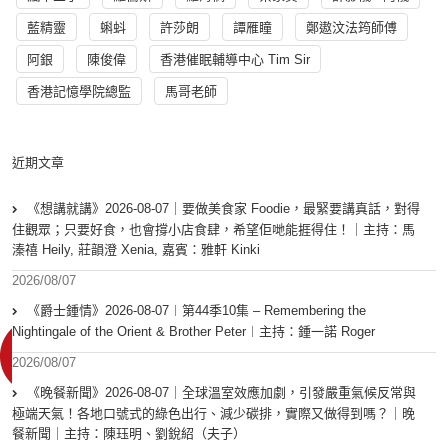
藍精靈
蝌蚪
許莎朗
譚雁瞳
鄭遨汶法筠師傅
阿銀
陳俊偉
香港催眠輔導中心 Tim Sir
香港記憶學院總監
馬哥老師
近期文章
《想講就講》2026-08-07｜要做美食家 Foodie，最緊要講真話，對得
住觀眾；只要好食，也會撐小店食肆，希望佢哋能捱得住！｜主持：馬
溱禧 Heily, 莊韻澄 Xenia, 嘉賓：雅軒 Kinki
2026/08/07
《爵士鍾情》2026-08-07︱第44季10集 – Remembering the
Nightingale of the Orient & Brother Peter︱主持：鍾一諾 Roger
2026/08/07
《晚餐新聞》2026-08-07｜全球溫室效應加劇，引發嚴重氣候反常與
極端天氣！各地口號式的綠色出行、減少碳排，實際又做得到嗎？｜晚
餐新聞｜主持：陳珏明、劉銳紹（夫子）