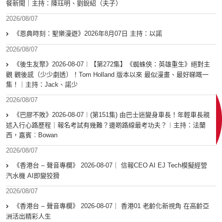
餐新聞｜主持：陳珏明、劉銳紹（夫子）
2026/08/07
《恩典時刻：聖樂漫遊》2026年8月07日 主持：以諾
2026/08/07
《後生友聚》2026-08-07︱【第272集】《蜘蛛俠：英雄重生》絕對主
觀 觀後感（少少劇透）！Tom Holland 版本以來 最似漫畫、最好睇嘅一
集！｜主持：Jack、諾少
2026/08/07
《巴膠不敗》2026-08-07︱(第151集) 由巴士迷變身車長！年輕車長親
述入行心路歷程｜報名考試有幾難？邊啲路線最考功夫？︱主持：法蘭
西，嘉賓︰Bowan
2026/08/07
《香港台 – 聲音專欄》 2026-08-07｜ 信報CEO AI EJ Tech模擬經營
汽水機 AI即變狡猾
2026/08/07
《香港台 – 聲音專欄》 2026-08-07｜ 香港01 老齡化新視角 在高齡亞
洲活出精彩人生