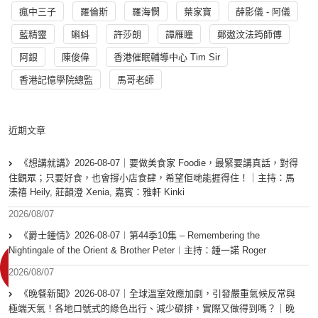
瘋中三子
羅倫斯
羅海憫
葉家寶
薛影儀 - 阿儀
藍精靈
蝌蚪
許莎朗
譚雁瞳
鄭遨汶法筠師傅
阿銀
陳俊偉
香港催眠輔導中心 Tim Sir
香港記憶學院總監
馬哥老師
近期文章
《想講就講》2026-08-07｜要做美食家 Foodie，最緊要講真話，對得
住觀眾；只要好食，也會撐小店食肆，希望佢哋能捱得住！｜主持：馬
溱禧 Heily, 莊韻澄 Xenia, 嘉賓：雅軒 Kinki
2026/08/07
《爵士鍾情》2026-08-07︱第44季10集 – Remembering the
Nightingale of the Orient & Brother Peter︱主持：鍾一諾 Roger
2026/08/07
《晚餐新聞》2026-08-07｜全球溫室效應加劇，引發嚴重氣候反常與
極端天氣！各地口號式的綠色出行、減少碳排，實際又做得到嗎？｜晚