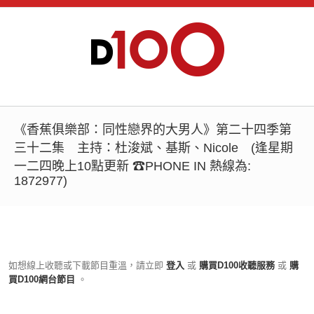
《香蕉俱樂部：同性戀界的大男人》第二十四季第
三十二集 主持：杜浚斌、基斯、Nicole (逢星期
一二四晚上10點更新 ☎PHONE IN 熱線為:
1872977)
如想線上收聽或下載節目重溫，請立即
登入
或
購買D100收聽服務
或
購
買D100網台節目
。