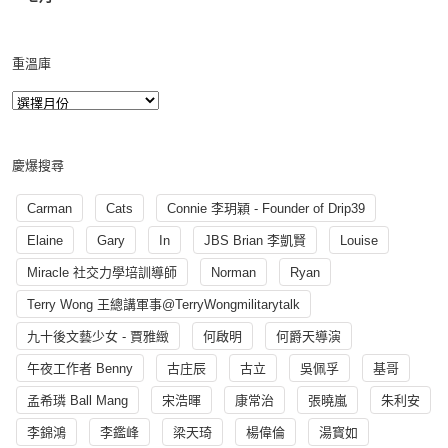
重溫庫
慶爆搜尋
Carman
Cats
Connie 李玥穎 - Founder of Drip39
Elaine
Gary
In
JBS Brian 李凱賢
Louise
Miracle 社交力學培訓導師
Norman
Ryan
Terry Wong 王總講軍事@TerryWongmilitarytalk
九十後文藝少女 - 賈雅緻
何啟明
何爵天導演
午夜工作者 Benny
古庄辰
古立
吳佩孚
基哥
孟希璘 Ball Mang
宋浩暉
康常治
張曉嵐
朱利安
李錦鴻
李鑑峰
梁天琦
楊偉倫
湯寳如