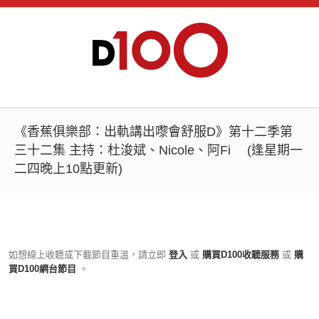
《香蕉俱樂部：出軌講出嚟會舒服D》第十二季第
三十二集 主持：杜浚斌、Nicole、阿Fi (逢星期一
二四晚上10點更新)
如想線上收聽或下載節目重溫，請立即
登入
或
購買D100收聽服務
或
購
買D100網台節目
。