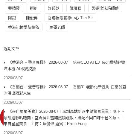
藍精靈
蝌蚪
許莎朗
譚雁瞳
鄭遨汶法筠師傅
阿銀
陳俊偉
香港催眠輔導中心 Tim Sir
香港記憶學院總監
馬哥老師
近期文章
《香港台 – 聲音專欄》 2026-08-07｜ 信報CEO AI EJ Tech模擬經營
汽水機 AI即變狡猾
2026/08/07
《香港台 – 聲音專欄》 2026-08-07｜ 香港01 老齡化新視角 在高齡亞
洲活出精彩人生
2026/08/07
《來自星星美食》2026-08-07︱深圳高端新派中菜驚喜重重！脆卜卜
酸甜燈影咕嚕肉，堂弄黃油蟹黯然銷魂飯，搭配不同口味干邑名釀。︱
來自星星美食︱主持：陳俊偉 嘉賓：Philip Fung
2026/08/07