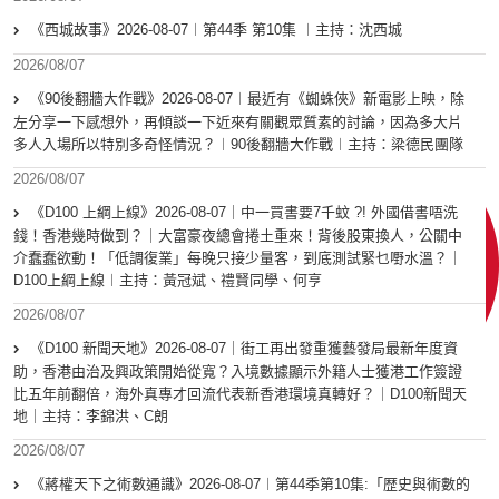
《西城故事》2026-08-07︱第44季 第10集 ︱主持：沈西城
2026/08/07
《90後翻牆大作戰》2026-08-07︱最近有《蜘蛛俠》新電影上映，除
左分享一下感想外，再傾談一下近來有關觀眾質素的討論，因為多大片
多人入場所以特別多奇怪情況？︱90後翻牆大作戰︱主持：梁德民團隊
2026/08/07
《D100 上綱上線》2026-08-07｜中一買書要7千蚊 ?! 外國借書唔洗
錢！香港幾時做到？｜大富豪夜總會捲土重來！背後股東換人，公關中
介蠢蠢欲動！「低調復業」每晚只接少量客，到底測試緊乜嘢水溫？｜
D100上綱上線︱主持：黃冠斌、禮賢同學、何亨
2026/08/07
《D100 新聞天地》2026-08-07｜街工再出發重獲藝發局最新年度資
助，香港由治及興政策開始從寬？入境數據顯示外籍人士獲港工作簽證
比五年前翻倍，海外真專才回流代表新香港環境真轉好？｜D100新聞天
地｜主持：李錦洪、C朗
2026/08/07
《蔣權天下之術數通識》2026-08-07︱第44季第10集:「歴史與術數的