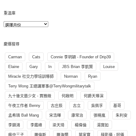
重溫庫
慶爆搜尋
Carman
Cats
Connie 李玥穎 - Founder of Drip39
Elaine
Gary
In
JBS Brian 李凱賢
Louise
Miracle 社交力學培訓導師
Norman
Ryan
Terry Wong 王總講軍事@TerryWongmilitarytalk
九十後文藝少女 - 賈雅緻
何啟明
何爵天導演
午夜工作者 Benny
古庄辰
古立
吳佩孚
基哥
孟希璘 Ball Mang
宋浩暉
康常治
張曉嵐
朱利安
李錦鴻
李鑑峰
梁天琦
楊偉倫
湯寳如
瘋中三子
羅倫斯
羅海憫
葉家寶
薛影儀 - 阿儀