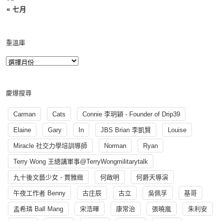
« 七月
重溫庫
慶爆搜尋
Carman
Cats
Connie 李玥穎 - Founder of Drip39
Elaine
Gary
In
JBS Brian 李凱賢
Louise
Miracle 社交力學培訓導師
Norman
Ryan
Terry Wong 王總講軍事@TerryWongmilitarytalk
九十後文藝少女 - 賈雅緻
何啟明
何爵天導演
午夜工作者 Benny
古庄辰
古立
吳佩孚
基哥
孟希璘 Ball Mang
宋浩暉
康常治
張曉嵐
朱利安