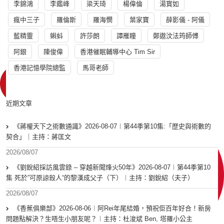
李錦鴻
李鑑峰
梁天琦
楊偉倫
湯寳如
瘋中三子
羅倫斯
羅海憫
葉家寶
薛影儀 - 阿儀
藍精靈
蝌蚪
許莎朗
譚雁瞳
鄭遨汶法筠師傅
阿銀
陳俊偉
香港催眠輔導中心 Tim Sir
香港記憶學院總監
馬哥老師
近期文章
《蔣權天下之術數通識》2026-08-07︱第44季第10集:「歴史與術數的
契合」｜主持：蔣匡文
2026/08/07
《劉銳紹採訪風雲錄 – 穿越新聞烽火50年》2026-08-07︱第44季第10
集 死於”可原諒殺人“的黎漢成父子（下）︱主持：劉銳紹（夫子）
2026/08/07
《香蕉俱樂部》2026-08-06︱阿Rei年尾結婚，預祝佢百年好合！新房
問題點解決？生唔生小朋友呢？︱主持：杜浚斌 Ben, 塔羅小公主