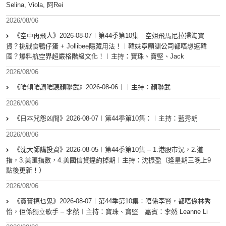
Selina, Viola, 阿Rei
2026/08/06
《空中再飛人》2026-08-07︱第44季第10集｜空姐飛馬尼拉掃淘寶
貨？挑戰食鴨仔蛋 + Jollibee隱藏用法！︱韓妹寧願瞓公司都唔想返韓
國？爆料航空界超嚴格階級文化！︱主持：寶珠、寶堅、Jack
2026/08/06
《啱傾啱講啱聽顏聯武》2026-08-06︱︱主持：顏聯武
2026/08/06
《日本咒怨凶間》2026-08-07︱第44季第10集：︱主持：藍秀朗
2026/08/06
《沈大師講投資》2026-08-05︱第44季第10集 – 1.港股市況，2.道
指，3.美匯指數，4.美國信貸違約掉期︱主持：沈振盈（逢星期三晚上9
點後更新！）
2026/08/06
《寶寶搞乜鬼》2026-08-07︱第44季第10集︰唔係李賢，都唔係林秀
怡，佢係獨立歌手 – 李然︱主持：寶珠、寶堅 嘉賓：李然 Leanne Li