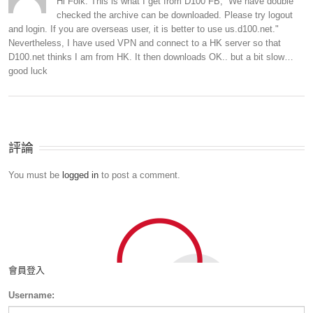
Hi Folk. This is what I get from D100 FB, “We have double
checked the archive can be downloaded. Please try logout
and login. If you are overseas user, it is better to use us.d100.net."
Nevertheless, I have used VPN and connect to a HK server so that
D100.net thinks I am from HK. It then downloads OK.. but a bit slow…
good luck
評論
You must be
logged in
to post a comment.
會員登入
Username: