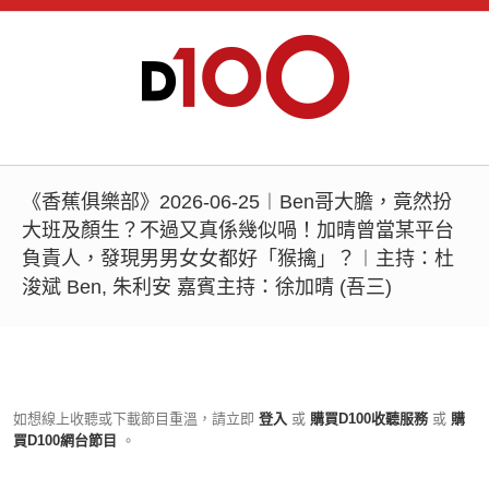
《香蕉俱樂部》2026-06-25︱Ben哥大膽，竟然扮
大班及顏生？不過又真係幾似喎！加晴曾當某平台
負責人，發現男男女女都好「猴擒」？︱主持：杜
浚斌 Ben, 朱利安 嘉賓主持：徐加晴 (吾三)
如想線上收聽或下載節目重溫，請立即
登入
或
購買D100收聽服務
或
購
買D100網台節目
。