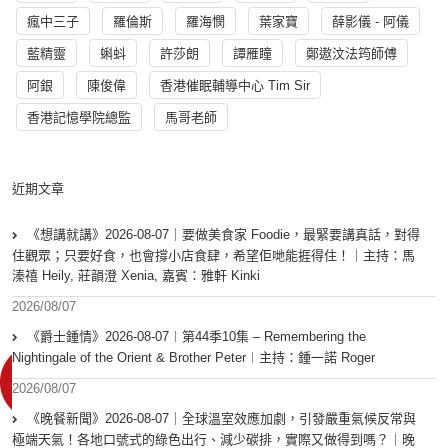
瘋中三子
羅倫斯
羅海憫
葉家寶
薛影儀 - 阿儀
藍精靈
蝌蚪
許莎朗
譚雁瞳
鄭遨汶法筠師傅
阿銀
陳俊偉
香港催眠輔導中心 Tim Sir
香港記憶學院總監
馬哥老師
近期文章
《想講就講》2026-08-07｜要做美食家 Foodie，最緊要講真話，對得
住觀眾；只要好食，也會撐小店食肆，希望佢哋能捱得住！｜主持：馬
溱禧 Heily, 莊韻澄 Xenia, 嘉賓：雅軒 Kinki
2026/08/07
《爵士鍾情》2026-08-07︱第44季10集 – Remembering the
Nightingale of the Orient & Brother Peter︱主持：鍾一諾 Roger
2026/08/07
《晚餐新聞》2026-08-07｜全球溫室效應加劇，引發嚴重氣候反常與
極端天氣！各地口號式的綠色出行、減少碳排，實際又做得到嗎？｜晚