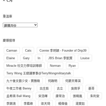
« 七月
重溫庫
慶爆搜尋
Carman
Cats
Connie 李玥穎 - Founder of Drip39
Elaine
Gary
In
JBS Brian 李凱賢
Louise
Miracle 社交力學培訓導師
Norman
Ryan
Terry Wong 王總講軍事@TerryWongmilitarytalk
九十後文藝少女 - 賈雅緻
何啟明
何爵天導演
午夜工作者 Benny
古庄辰
古立
吳佩孚
基哥
孟希璘 Ball Mang
宋浩暉
康常治
張曉嵐
朱利安
李錦鴻
李鑑峰
梁天琦
楊偉倫
湯寳如