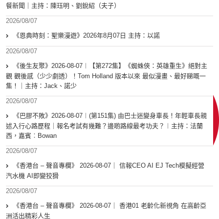
餐新聞｜主持：陳珏明、劉銳紹（夫子）
2026/08/07
《恩典時刻：聖樂漫遊》2026年8月07日 主持：以諾
2026/08/07
《後生友聚》2026-08-07︱【第272集】《蜘蛛俠：英雄重生》絕對主
觀 觀後感（少少劇透）！Tom Holland 版本以來 最似漫畫、最好睇嘅一
集！｜主持：Jack、諾少
2026/08/07
《巴膠不敗》2026-08-07︱(第151集) 由巴士迷變身車長！年輕車長親
述入行心路歷程｜報名考試有幾難？邊啲路線最考功夫？︱主持：法蘭
西，嘉賓︰Bowan
2026/08/07
《香港台 – 聲音專欄》 2026-08-07｜ 信報CEO AI EJ Tech模擬經營
汽水機 AI即變狡猾
2026/08/07
《香港台 – 聲音專欄》 2026-08-07｜ 香港01 老齡化新視角 在高齡亞
洲活出精彩人生