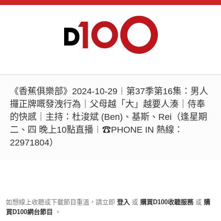
《香蕉俱樂部》2024-10-29︱第37季第16集：男人
攞正牌嘅發洩行為｜父母越「大」越要人湊｜侍奉
的快感｜主持：杜浚斌 (Ben)、基斯、Rei（逢星期
二、四 晚上10點直播︱☎PHONE IN 熱線：
22971804）
如想線上收聽或下載節目重溫，請立即
登入
或
購買D100收聽服務
或
購
買D100網台節目
。