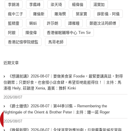
李錦鴻
李鑑峰
梁天琦
楊偉倫
湯寳如
瘋中三子
羅倫斯
羅海憫
葉家寶
薛影儀 - 阿儀
藍精靈
蝌蚪
許莎朗
譚雁瞳
鄭遨汶法筠師傅
阿銀
陳俊偉
香港催眠輔導中心 Tim Sir
香港記憶學院總監
馬哥老師
近期文章
《想講就講》2026-08-07｜要做美食家 Foodie，最緊要講真話，對得
住觀眾；只要好食，也會撐小店食肆，希望佢哋能捱得住！｜主持：馬
溱禧 Heily, 莊韻澄 Xenia, 嘉賓：雅軒 Kinki
2026/08/07
《爵士鍾情》2026-08-07︱第44季10集 – Remembering the
Nightingale of the Orient & Brother Peter︱主持：鍾一諾 Roger
2026/08/07
《晚餐新聞》2026-08-07｜全球溫室效應加劇，引發嚴重氣候反常與