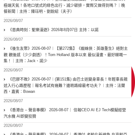
極端天氣！各地口號式的綠色出行、減少碳排，實際又做得到嗎？｜晚
餐新聞｜主持：陳珏明、劉銳紹（夫子）
2026/08/07
《恩典時刻：聖樂漫遊》2026年8月07日 主持：以諾
2026/08/07
《後生友聚》2026-08-07︱【第272集】《蜘蛛俠：英雄重生》絕對主
觀 觀後感（少少劇透）！Tom Holland 版本以來 最似漫畫、最好睇嘅一
集！｜主持：Jack、諾少
2026/08/07
《巴膠不敗》2026-08-07︱(第151集) 由巴士迷變身車長！年輕車長親
述入行心路歷程｜報名考試有幾難？邊啲路線最考功夫？︱主持：法蘭
西，嘉賓︰Bowan
2026/08/07
《香港台 – 聲音專欄》 2026-08-07｜ 信報CEO AI EJ Tech模擬經營
汽水機 AI即變狡猾
2026/08/07
《香港台 – 聲音專欄》 2026-08-07｜ 香港01 老齡化新視角 在高齡亞