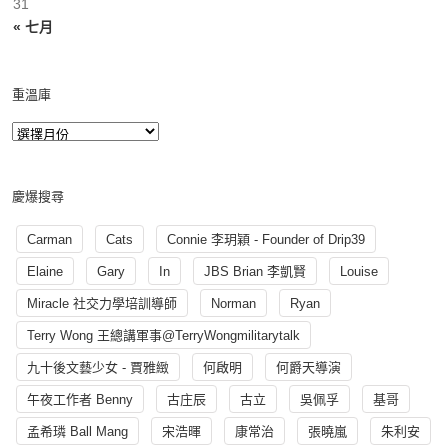
31
« 七月
重溫庫
慶爆搜尋
Carman
Cats
Connie 李玥穎 - Founder of Drip39
Elaine
Gary
In
JBS Brian 李凱賢
Louise
Miracle 社交力學培訓導師
Norman
Ryan
Terry Wong 王總講軍事@TerryWongmilitarytalk
九十後文藝少女 - 賈雅緻
何啟明
何爵天導演
午夜工作者 Benny
古庄辰
古立
吳佩孚
基哥
孟希璘 Ball Mang
宋浩暉
康常治
張曉嵐
朱利安