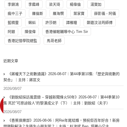
李錦鴻
李鑑峰
梁天琦
楊偉倫
湯寳如
瘋中三子
羅倫斯
羅海憫
葉家寶
薛影儀 - 阿儀
藍精靈
蝌蚪
許莎朗
譚雁瞳
鄭遨汶法筠師傅
阿銀
陳俊偉
香港催眠輔導中心 Tim Sir
香港記憶學院總監
馬哥老師
近期文章
《蔣權天下之術數通識》2026-08-07︱第44季第10集:「歴史與術數的
契合」｜主持：蔣匡文
2026/08/07
《劉銳紹採訪風雲錄 – 穿越新聞烽火50年》2026-08-07︱第44季第10
集 死於”可原諒殺人“的黎漢成父子（下）︱主持：劉銳紹（夫子）
2026/08/07
《香蕉俱樂部》2026-08-06︱阿Rei年尾結婚，預祝佢百年好合！新房
問題點解決？生唔生小朋友呢？︱主持：杜浚斌 Ben, 塔羅小公主