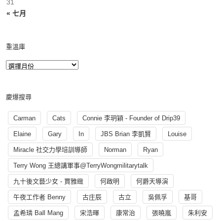
31
« 七月
重溫庫
慶爆搜尋
Carman
Cats
Connie 李玥穎 - Founder of Drip39
Elaine
Gary
In
JBS Brian 李凱賢
Louise
Miracle 社交力學培訓導師
Norman
Ryan
Terry Wong 王總講軍事@TerryWongmilitarytalk
九十後文藝少女 - 賈雅緻
何啟明
何爵天導演
午夜工作者 Benny
古庄辰
古立
吳佩孚
基哥
孟希璘 Ball Mang
宋浩暉
康常治
張曉嵐
朱利安