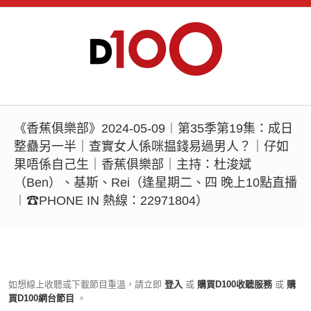
《香蕉俱樂部》2024-05-09︱第35季第19集：成日
整蠱另一半｜查實女人係咪揾錢易過男人？｜仔如
果唔係自己生｜香蕉俱樂部｜主持：杜浚斌
（Ben）、基斯、Rei（逢星期二、四 晚上10點直播
︱☎PHONE IN 熱線：22971804）
如想線上收聽或下載節目重溫，請立即
登入
或
購買D100收聽服務
或
購
買D100網台節目
。