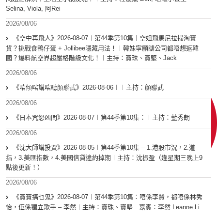
Selina, Viola, 阿Rei
2026/08/06
《空中再飛人》2026-08-07︱第44季第10集｜空姐飛馬尼拉掃淘寶
貨？挑戰食鴨仔蛋 + Jollibee隱藏用法！︱韓妹寧願瞓公司都唔想返韓
國？爆料航空界超嚴格階級文化！︱主持：寶珠、寶堅、Jack
2026/08/06
《啱傾啱講啱聽顏聯武》2026-08-06︱︱主持：顏聯武
2026/08/06
《日本咒怨凶間》2026-08-07︱第44季第10集：︱主持：藍秀朗
2026/08/06
《沈大師講投資》2026-08-05︱第44季第10集 – 1.港股市況，2.道
指，3.美匯指數，4.美國信貸違約掉期︱主持：沈振盈（逢星期三晚上9
點後更新！）
2026/08/06
《寶寶搞乜鬼》2026-08-07︱第44季第10集︰唔係李賢，都唔係林秀
怡，佢係獨立歌手 – 李然︱主持：寶珠、寶堅 嘉賓：李然 Leanne Li