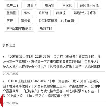
瘋中三子
羅倫斯
羅海憫
葉家寶
薛影儀 - 阿儀
藍精靈
蝌蚪
許莎朗
譚雁瞳
鄭遨汶法筠師傅
阿銀
陳俊偉
香港催眠輔導中心 Tim Sir
香港記憶學院總監
馬哥老師
近期文章
《90後翻牆大作戰》2026-08-07︱最近有《蜘蛛俠》新電影上映，除
左分享一下感想外，再傾談一下近來有關觀眾質素的討論，因為多大片
多人入場所以特別多奇怪情況？︱90後翻牆大作戰︱主持：梁德民團隊
2026/08/07
《D100 上綱上線》2026-08-07｜中一買書要7千蚊 ?! 外國借書唔洗
錢！香港幾時做到？｜大富豪夜總會捲土重來！背後股東換人，公關中
介蠢蠢欲動！「低調復業」每晚只接少量客，到底測試緊乜嘢水溫？｜
D100上綱上線︱主持：黃冠斌、禮賢同學、何亨
2026/08/07