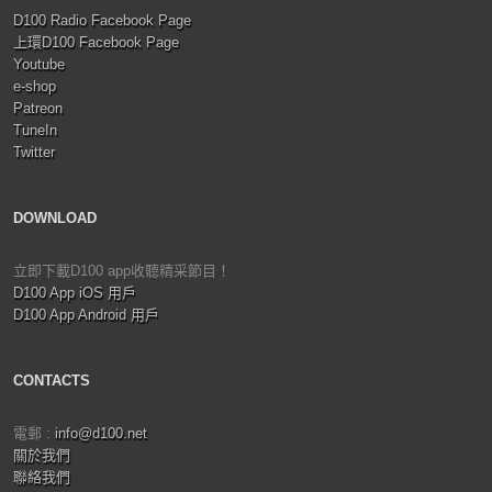
D100 Radio Facebook Page
上環D100 Facebook Page
Youtube
e-shop
Patreon
TuneIn
Twitter
DOWNLOAD
立即下載D100 app收聽精采節目！
D100 App iOS 用戶
D100 App Android 用戶
CONTACTS
電郵 :
info@d100.net
關於我們
聯絡我們