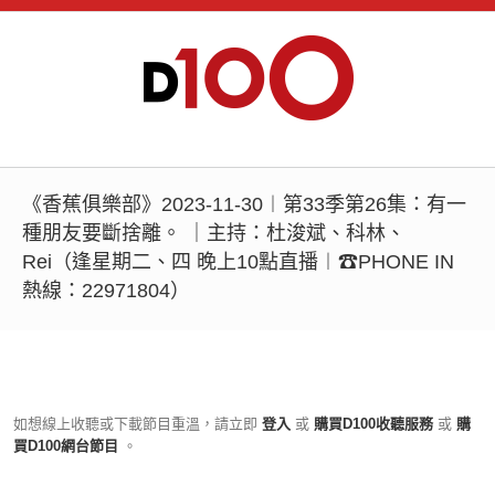
《香蕉俱樂部》2023-11-30︱第33季第26集：有一
種朋友要斷捨離。 ｜主持：杜浚斌、科林、
Rei（逢星期二、四 晚上10點直播︱☎PHONE IN
熱線：22971804）
如想線上收聽或下載節目重溫，請立即
登入
或
購買D100收聽服務
或
購
買D100網台節目
。