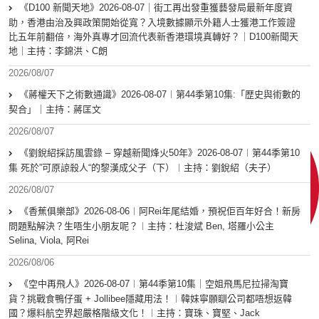
《D100 新聞天地》2026-08-07｜街工再出發重獲藝發局最新年度資
助，香港由治及興政策開始從寬？入境數據顯示外籍人士獲港工作簽證
比五年前翻倍，海外真專才回流代表新香港環境真轉好？｜D100新聞天
地｜主持：李錦洪、C朗
2026/08/07
《蔣權天下之術數通識》2026-08-07︱第44季第10集:「歴史與術數的
契合」｜主持：蔣匡文
2026/08/07
《劉銳紹採訪風雲錄 – 穿越新聞烽火50年》2026-08-07︱第44季第10
集 死於”可原諒殺人“的黎漢成父子（下）︱主持：劉銳紹（夫子）
2026/08/07
《香蕉俱樂部》2026-08-06︱阿Rei年尾結婚，預祝佢百年好合！新房
問題點解決？生唔生小朋友呢？︱主持：杜浚斌 Ben, 塔羅小公主
Selina, Viola, 阿Rei
2026/08/06
《空中再飛人》2026-08-07︱第44季第10集｜空姐飛馬尼拉掃淘寶
貨？挑戰食鴨仔蛋 + Jollibee隱藏用法！︱韓妹寧願瞓公司都唔想返韓
國？爆料航空界超嚴格階級文化！︱主持：寶珠、寶堅、Jack