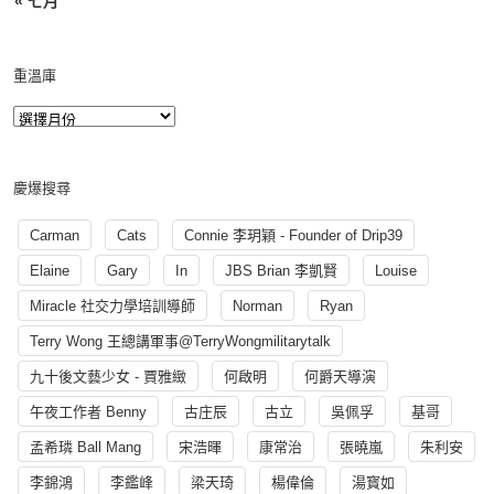
« 七月
重溫庫
慶爆搜尋
Carman
Cats
Connie 李玥穎 - Founder of Drip39
Elaine
Gary
In
JBS Brian 李凱賢
Louise
Miracle 社交力學培訓導師
Norman
Ryan
Terry Wong 王總講軍事@TerryWongmilitarytalk
九十後文藝少女 - 賈雅緻
何啟明
何爵天導演
午夜工作者 Benny
古庄辰
古立
吳佩孚
基哥
孟希璘 Ball Mang
宋浩暉
康常治
張曉嵐
朱利安
李錦鴻
李鑑峰
梁天琦
楊偉倫
湯寳如