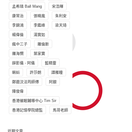
孟希璘 Ball Mang
宋浩暉
康常治
張曉嵐
朱利安
李錦鴻
李鑑峰
梁天琦
楊偉倫
湯寳如
瘋中三子
羅倫斯
羅海憫
葉家寶
薛影儀 - 阿儀
藍精靈
蝌蚪
許莎朗
譚雁瞳
鄭遨汶法筠師傅
阿銀
陳俊偉
香港催眠輔導中心 Tim Sir
香港記憶學院總監
馬哥老師
近期文章