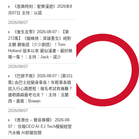
《恩典時刻：聖樂漫遊》2026年8
月07日 主持：以諾
2026/08/07
《後生友聚》2026-08-07︱【第
272集】《蜘蛛俠：英雄重生》絕對
主觀 觀後感（少少劇透）！Tom
Holland 版本以來 最似漫畫、最好睇
嘅一集！｜主持：Jack、諾少
2026/08/07
《巴膠不敗》2026-08-07︱(第151
集) 由巴士迷變身車長！年輕車長親
述入行心路歷程｜報名考試有幾難？
邊啲路線最考功夫？︱主持：法蘭
西，嘉賓︰Bowan
2026/08/07
《香港台 – 聲音專欄》 2026-08-
07｜ 信報CEO AI EJ Tech模擬經營
汽水機 AI即變狡猾