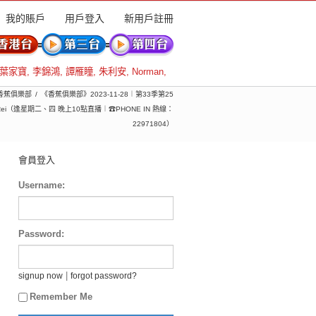
我的賬戶
用戶登入
新用戶註冊
葉家寶
,
李錦鴻
,
譚雁瞳
,
朱利安
,
Norman
,
 香蕉俱樂部
《香蕉俱樂部》2023-11-28︱第33季第25
（逢星期二、四 晚上10點直播︱☎PHONE IN 熱線：
22971804）
會員登入
Username:
Password:
|
signup now
forgot password?
Remember Me