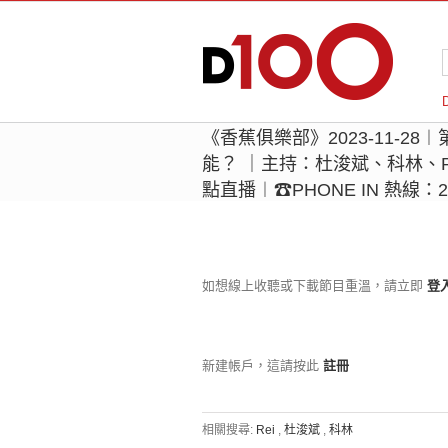
《香蕉俱樂部》2023-11-28
能？ ｜主持：杜浚斌、科林、R
點直播︱☎PHONE IN 熱線：22
如想線上收聽或下載節目重溫，請立即
登
新建帳戶，這請按此
註冊
相關搜尋:
Rei
,
杜浚斌
,
科林