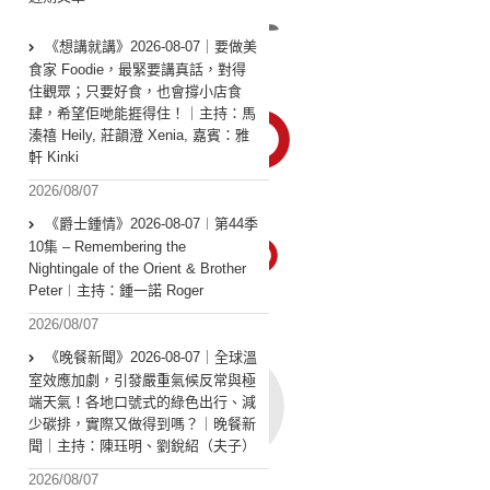
《想講就講》2026-08-07｜要做美
食家 Foodie，最緊要講真話，對得
住觀眾；只要好食，也會撐小店食
肆，希望佢哋能捱得住！｜主持：馬
溱禧 Heily, 莊韻澄 Xenia, 嘉賓：雅
軒 Kinki
2026/08/07
《爵士鍾情》2026-08-07︱第44季
10集 – Remembering the
Nightingale of the Orient & Brother
Peter︱主持：鍾一諾 Roger
2026/08/07
《晚餐新聞》2026-08-07｜全球溫
室效應加劇，引發嚴重氣候反常與極
端天氣！各地口號式的綠色出行、減
少碳排，實際又做得到嗎？｜晚餐新
聞｜主持：陳珏明、劉銳紹（夫子）
2026/08/07