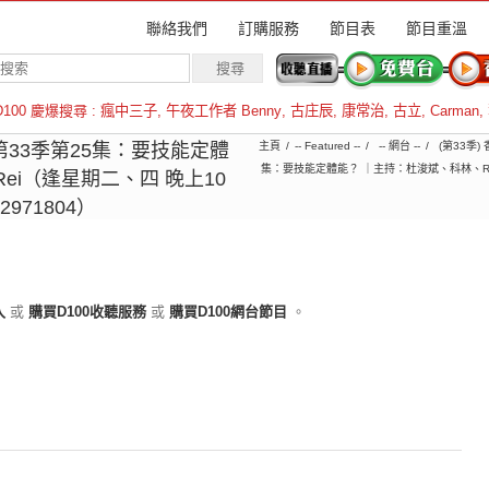
聯絡我們
訂購服務
節目表
節目重溫
D100 慶爆搜尋 :
瘋中三子
,
午夜工作者 Benny
,
古庄辰
,
康常治
,
古立
,
Carman
,
羅倫斯
︱第33季第25集：要技能定體
主頁
-- Featured --
-- 網台 --
(第33季)
集：要技能定體能？ ｜主持：杜浚斌、科林、Rei
ei（逢星期二、四 晚上10
971804）
入
或
購買D100收聽服務
或
購買D100網台節目
。