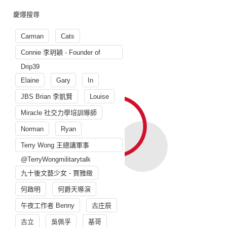
慶爆搜尋
Carman
Cats
Connie 李玥穎 - Founder of
Drip39
Elaine
Gary
In
JBS Brian 李凱賢
Louise
Miracle 社交力學培訓導師
Norman
Ryan
Terry Wong 王總講軍事
@TerryWongmilitarytalk
九十後文藝少女 - 賈雅緻
何啟明
何爵天導演
午夜工作者 Benny
古庄辰
古立
吳佩孚
基哥