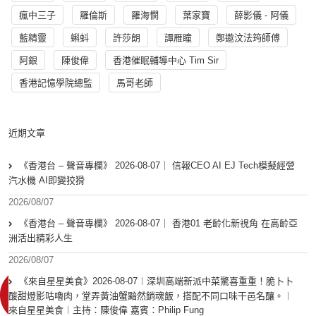
瘋中三子
羅倫斯
羅海憫
葉家寶
薛影儀 - 阿儀
藍精靈
蝌蚪
許莎朗
譚雁瞳
鄭遨汶法筠師傅
阿銀
陳俊偉
香港催眠輔導中心 Tim Sir
香港記憶學院總監
馬哥老師
近期文章
《香港台 – 聲音專欄》 2026-08-07｜ 信報CEO AI EJ Tech模擬經營
汽水機 AI即變狡猾
2026/08/07
《香港台 – 聲音專欄》 2026-08-07｜ 香港01 老齡化新視角 在高齡亞
洲活出精彩人生
2026/08/07
《來自星星美食》2026-08-07︱深圳高端新派中菜驚喜重重！脆卜卜
酸甜燈影咕嚕肉，堂弄黃油蟹黯然銷魂飯，搭配不同口味干邑名釀。︱
來自星星美食︱主持：陳俊偉 嘉賓：Philip Fung