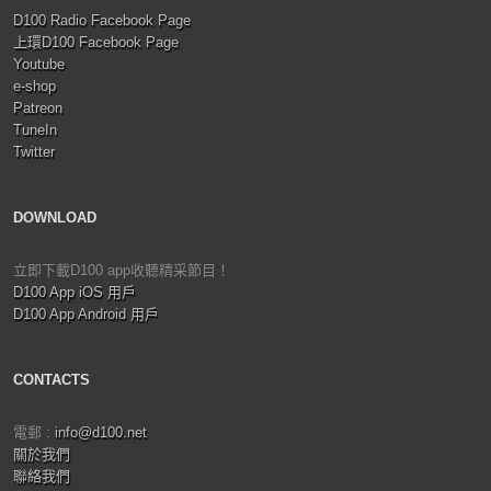
D100 Radio Facebook Page
上環D100 Facebook Page
Youtube
e-shop
Patreon
TuneIn
Twitter
DOWNLOAD
立即下載D100 app收聽精采節目！
D100 App iOS 用戶
D100 App Android 用戶
CONTACTS
電郵 :
info@d100.net
關於我們
聯絡我們