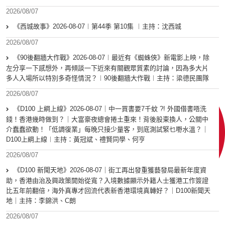
2026/08/07
《西城故事》2026-08-07︱第44季 第10集 ︱主持：沈西城
2026/08/07
《90後翻牆大作戰》2026-08-07︱最近有《蜘蛛俠》新電影上映，除
左分享一下感想外，再傾談一下近來有關觀眾質素的討論，因為多大片
多人入場所以特別多奇怪情況？︱90後翻牆大作戰︱主持：梁德民團隊
2026/08/07
《D100 上綱上線》2026-08-07｜中一買書要7千蚊 ?! 外國借書唔洗
錢！香港幾時做到？｜大富豪夜總會捲土重來！背後股東換人，公關中
介蠢蠢欲動！「低調復業」每晚只接少量客，到底測試緊乜嘢水溫？｜
D100上綱上線︱主持：黃冠斌、禮賢同學、何亨
2026/08/07
《D100 新聞天地》2026-08-07｜街工再出發重獲藝發局最新年度資
助，香港由治及興政策開始從寬？入境數據顯示外籍人士獲港工作簽證
比五年前翻倍，海外真專才回流代表新香港環境真轉好？｜D100新聞天
地｜主持：李錦洪、C朗
2026/08/07