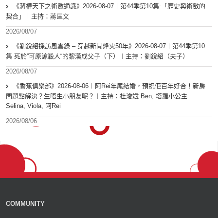
《蔣權天下之術數通識》2026-08-07︱第44季第10集:「歴史與術數的
契合」｜主持：蔣匡文
2026/08/07
《劉銳紹採訪風雲錄 – 穿越新聞烽火50年》2026-08-07︱第44季第10
集 死於”可原諒殺人“的黎漢成父子（下）︱主持：劉銳紹（夫子）
2026/08/07
《香蕉俱樂部》2026-08-06︱阿Rei年尾結婚，預祝佢百年好合！新房
問題點解決？生唔生小朋友呢？︱主持：杜浚斌 Ben, 塔羅小公主
Selina, Viola, 阿Rei
2026/08/06
COMMUNITY