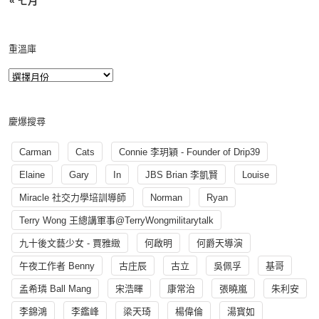
« 七月
重溫庫
慶爆搜尋
Carman
Cats
Connie 李玥穎 - Founder of Drip39
Elaine
Gary
In
JBS Brian 李凱賢
Louise
Miracle 社交力學培訓導師
Norman
Ryan
Terry Wong 王總講軍事@TerryWongmilitarytalk
九十後文藝少女 - 賈雅緻
何啟明
何爵天導演
午夜工作者 Benny
古庄辰
古立
吳佩孚
基哥
孟希璘 Ball Mang
宋浩暉
康常治
張曉嵐
朱利安
李錦鴻
李鑑峰
梁天琦
楊偉倫
湯寳如