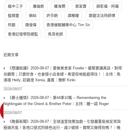
瘋中三子
羅倫斯
羅海憫
葉家寶
薛影儀 - 阿儀
藍精靈
蝌蚪
許莎朗
譚雁瞳
鄭遨汶法筠師傅
阿銀
陳俊偉
香港催眠輔導中心 Tim Sir
香港記憶學院總監
馬哥老師
近期文章
《想講就講》2026-08-07｜要做美食家 Foodie，最緊要講真話，對得
住觀眾；只要好食，也會撐小店食肆，希望佢哋能捱得住！｜主持：馬
溱禧 Heily, 莊韻澄 Xenia, 嘉賓：雅軒 Kinki
2026/08/07
《爵士鍾情》2026-08-07︱第44季10集 – Remembering the
Nightingale of the Orient & Brother Peter︱主持：鍾一諾 Roger
2026/08/07
《晚餐新聞》2026-08-07｜全球溫室效應加劇，引發嚴重氣候反常與
極端天氣！各地口號式的綠色出行、減少碳排，實際又做得到嗎？｜晚