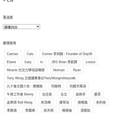
« 七月
重溫庫
慶爆搜尋
Carman
Cats
Connie 李玥穎 - Founder of Drip39
Elaine
Gary
In
JBS Brian 李凱賢
Louise
Miracle 社交力學培訓導師
Norman
Ryan
Terry Wong 王總講軍事@TerryWongmilitarytalk
九十後文藝少女 - 賈雅緻
何啟明
何爵天導演
午夜工作者 Benny
古庄辰
古立
吳佩孚
基哥
孟希璘 Ball Mang
宋浩暉
康常治
張曉嵐
朱利安
李錦鴻
李鑑峰
梁天琦
楊偉倫
湯寳如