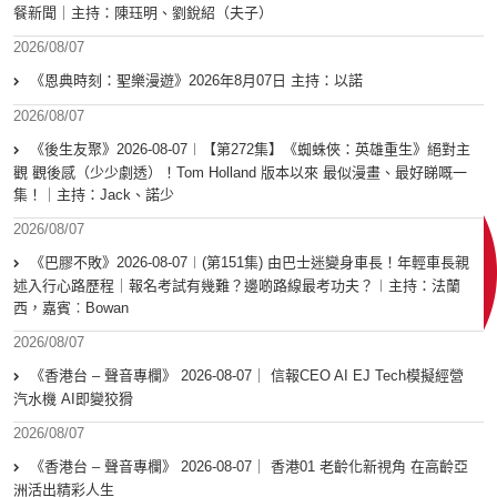
餐新聞｜主持：陳珏明、劉銳紹（夫子）
2026/08/07
《恩典時刻：聖樂漫遊》2026年8月07日 主持：以諾
2026/08/07
《後生友聚》2026-08-07︱【第272集】《蜘蛛俠：英雄重生》絕對主
觀 觀後感（少少劇透）！Tom Holland 版本以來 最似漫畫、最好睇嘅一
集！｜主持：Jack、諾少
2026/08/07
《巴膠不敗》2026-08-07︱(第151集) 由巴士迷變身車長！年輕車長親
述入行心路歷程｜報名考試有幾難？邊啲路線最考功夫？︱主持：法蘭
西，嘉賓︰Bowan
2026/08/07
《香港台 – 聲音專欄》 2026-08-07｜ 信報CEO AI EJ Tech模擬經營
汽水機 AI即變狡猾
2026/08/07
《香港台 – 聲音專欄》 2026-08-07｜ 香港01 老齡化新視角 在高齡亞
洲活出精彩人生