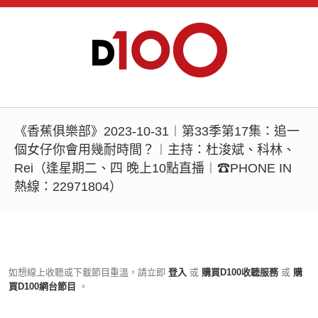
《香蕉俱樂部》2023-10-31︱第33季第17集：追一
個女仔你會用幾耐時間？︱主持：杜浚斌、科林、
Rei（逢星期二、四 晚上10點直播︱☎PHONE IN
熱線：22971804）
如想線上收聽或下載節目重溫，請立即
登入
或
購買D100收聽服務
或
購
買D100網台節目
。