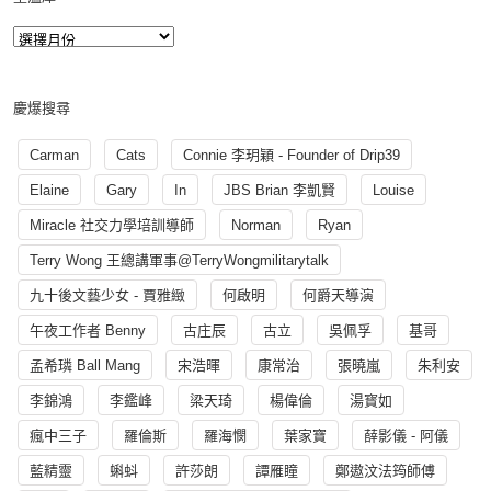
慶爆搜尋
Carman
Cats
Connie 李玥穎 - Founder of Drip39
Elaine
Gary
In
JBS Brian 李凱賢
Louise
Miracle 社交力學培訓導師
Norman
Ryan
Terry Wong 王總講軍事@TerryWongmilitarytalk
九十後文藝少女 - 賈雅緻
何啟明
何爵天導演
午夜工作者 Benny
古庄辰
古立
吳佩孚
基哥
孟希璘 Ball Mang
宋浩暉
康常治
張曉嵐
朱利安
李錦鴻
李鑑峰
梁天琦
楊偉倫
湯寳如
瘋中三子
羅倫斯
羅海憫
葉家寶
薛影儀 - 阿儀
藍精靈
蝌蚪
許莎朗
譚雁瞳
鄭遨汶法筠師傅