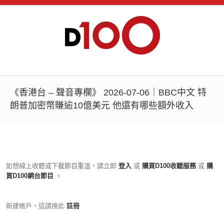
《香港台 – 聲音專欄》 2026-07-06｜BBC中文 特
朗普加密幣賺逾10億美元 他還有哪些額外收入
如想線上收聽或下載節目重溫，請立即
登入
或
購買D100收聽服務
或
購
買D100網台節目
。
新建帳戶，這請按此
註冊