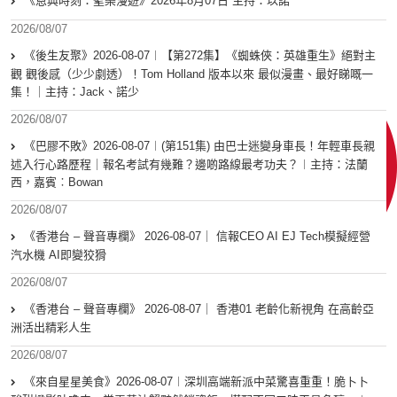
《恩典時刻：聖樂漫遊》2026年8月07日 主持：以諾
2026/08/07
《後生友聚》2026-08-07︱【第272集】《蜘蛛俠：英雄重生》絕對主
觀 觀後感（少少劇透）！Tom Holland 版本以來 最似漫畫、最好睇嘅一
集！｜主持：Jack、諾少
2026/08/07
《巴膠不敗》2026-08-07︱(第151集) 由巴士迷變身車長！年輕車長親
述入行心路歷程｜報名考試有幾難？邊啲路線最考功夫？︱主持：法蘭
西，嘉賓︰Bowan
2026/08/07
《香港台 – 聲音專欄》 2026-08-07｜ 信報CEO AI EJ Tech模擬經營
汽水機 AI即變狡猾
2026/08/07
《香港台 – 聲音專欄》 2026-08-07｜ 香港01 老齡化新視角 在高齡亞
洲活出精彩人生
2026/08/07
《來自星星美食》2026-08-07︱深圳高端新派中菜驚喜重重！脆卜卜