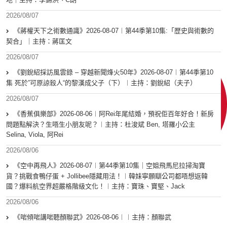
2026/08/07
《蔣權天下之術數通識》2026-08-07︱第44季第10集:「歴史與術數的
契合」｜主持：蔣匡文
2026/08/07
《劉銳紹採訪風雲錄 – 穿越新聞烽火50年》2026-08-07︱第44季第10
集 死於”可原諒殺人“的黎漢成父子（下）︱主持：劉銳紹（夫子）
2026/08/07
《香蕉俱樂部》2026-08-06︱阿Rei年尾結婚，預祝佢百年好合！新房
問題點解決？生唔生小朋友呢？︱主持：杜浚斌 Ben, 塔羅小公主
Selina, Viola, 阿Rei
2026/08/06
《空中再飛人》2026-08-07︱第44季第10集｜空姐飛馬尼拉掃淘寶
貨？挑戰食鴨仔蛋 + Jollibee隱藏用法！︱韓妹寧願瞓公司都唔想返韓
國？爆料航空界超嚴格階級文化！︱主持：寶珠、寶堅、Jack
2026/08/06
《啱傾啱講啱聽顏聯武》2026-08-06︱︱主持：顏聯武