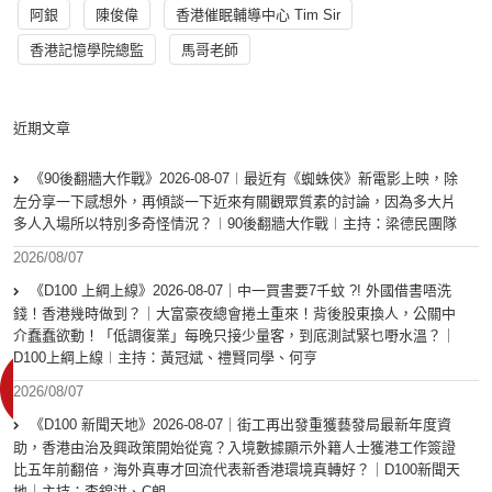
阿銀
陳俊偉
香港催眠輔導中心 Tim Sir
香港記憶學院總監
馬哥老師
近期文章
《90後翻牆大作戰》2026-08-07︱最近有《蜘蛛俠》新電影上映，除
左分享一下感想外，再傾談一下近來有關觀眾質素的討論，因為多大片
多人入場所以特別多奇怪情況？︱90後翻牆大作戰︱主持：梁德民團隊
2026/08/07
《D100 上綱上線》2026-08-07｜中一買書要7千蚊 ?! 外國借書唔洗
錢！香港幾時做到？｜大富豪夜總會捲土重來！背後股東換人，公關中
介蠢蠢欲動！「低調復業」每晚只接少量客，到底測試緊乜嘢水溫？｜
D100上綱上線︱主持：黃冠斌、禮賢同學、何亨
2026/08/07
《D100 新聞天地》2026-08-07｜街工再出發重獲藝發局最新年度資
助，香港由治及興政策開始從寬？入境數據顯示外籍人士獲港工作簽證
比五年前翻倍，海外真專才回流代表新香港環境真轉好？｜D100新聞天
地｜主持：李錦洪、C朗