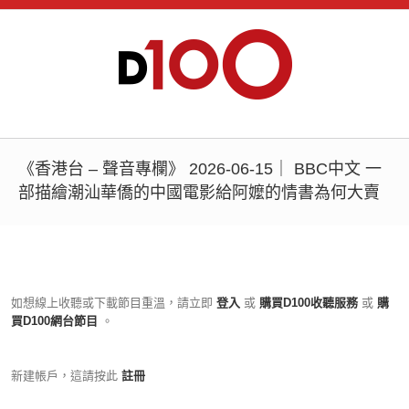
《香港台 – 聲音專欄》 2026-06-15｜ BBC中文 一
部描繪潮汕華僑的中國電影給阿嬤的情書為何大賣
如想線上收聽或下載節目重溫，請立即
登入
或
購買D100收聽服務
或
購
買D100網台節目
。
新建帳戶，這請按此
註冊