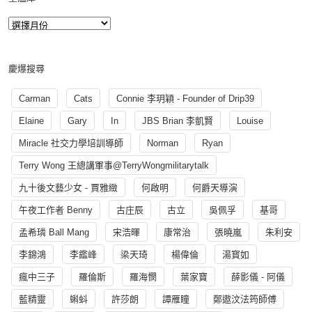
慶爆搜尋
Carman
Cats
Connie 李玥穎 - Founder of Drip39
Elaine
Gary
In
JBS Brian 李凱賢
Louise
Miracle 社交力學培訓導師
Norman
Ryan
Terry Wong 王總講軍事@TerryWongmilitarytalk
九十後文藝少女 - 賈雅緻
何啟明
何爵天導演
午夜工作者 Benny
古庄辰
古立
吳佩孚
基哥
孟希璘 Ball Mang
宋浩暉
康常治
張曉嵐
朱利安
李錦鴻
李鑑峰
梁天琦
楊偉倫
湯寳如
瘋中三子
羅倫斯
羅海憫
葉家寶
薛影儀 - 阿儀
藍精靈
蝌蚪
許莎朗
譚雁瞳
鄭遨汶法筠師傅