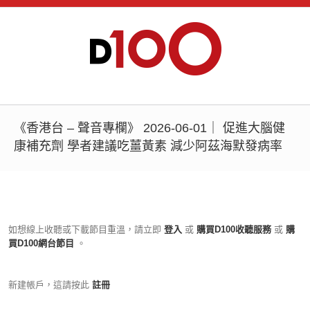
《香港台 – 聲音專欄》 2026-06-01｜ 促進大腦健
康補充劑 學者建議吃薑黃素 減少阿茲海默發病率
如想線上收聽或下載節目重溫，請立即
登入
或
購買D100收聽服務
或
購
買D100網台節目
。
新建帳戶，這請按此
註冊