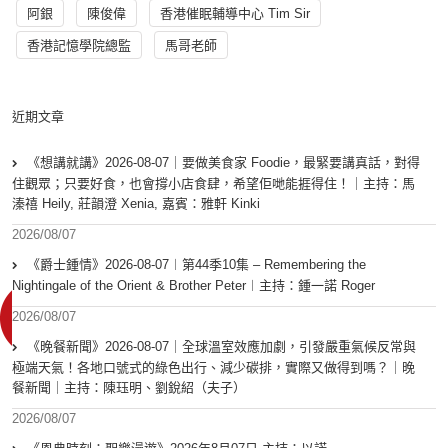
阿銀
陳俊偉
香港催眠輔導中心 Tim Sir
香港記憶學院總監
馬哥老師
近期文章
《想講就講》2026-08-07｜要做美食家 Foodie，最緊要講真話，對得
住觀眾；只要好食，也會撐小店食肆，希望佢哋能捱得住！｜主持：馬
溱禧 Heily, 莊韻澄 Xenia, 嘉賓：雅軒 Kinki
2026/08/07
《爵士鍾情》2026-08-07︱第44季10集 – Remembering the
Nightingale of the Orient & Brother Peter︱主持：鍾一諾 Roger
2026/08/07
《晚餐新聞》2026-08-07｜全球溫室效應加劇，引發嚴重氣候反常與
極端天氣！各地口號式的綠色出行、減少碳排，實際又做得到嗎？｜晚
餐新聞｜主持：陳珏明、劉銳紹（夫子）
2026/08/07