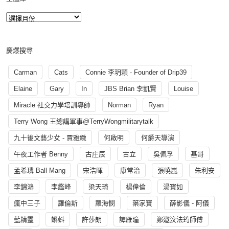
慶爆搜尋
Carman
Cats
Connie 李玥穎 - Founder of Drip39
Elaine
Gary
In
JBS Brian 李凱賢
Louise
Miracle 社交力學培訓導師
Norman
Ryan
Terry Wong 王總講軍事@TerryWongmilitarytalk
九十後文藝少女 - 賈雅緻
何啟明
何爵天導演
午夜工作者 Benny
古庄辰
古立
吳佩孚
基哥
孟希璘 Ball Mang
宋浩暉
康常治
張曉嵐
朱利安
李錦鴻
李鑑峰
梁天琦
楊偉倫
湯寳如
瘋中三子
羅倫斯
羅海憫
葉家寶
薛影儀 - 阿儀
藍精靈
蝌蚪
許莎朗
譚雁瞳
鄭遨汶法筠師傅