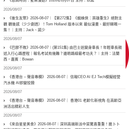
《恩典時刻：聖樂漫遊》2026年8月07日 主持：以諾
2026/08/07
《後生友聚》2026-08-07︱【第272集】《蜘蛛俠：英雄重生》絕對主
觀 觀後感（少少劇透）！Tom Holland 版本以來 最似漫畫、最好睇嘅一
集！｜主持：Jack、諾少
2026/08/07
《巴膠不敗》2026-08-07︱(第151集) 由巴士迷變身車長！年輕車長親
述入行心路歷程｜報名考試有幾難？邊啲路線最考功夫？︱主持：法蘭
西，嘉賓︰Bowan
2026/08/07
《香港台 – 聲音專欄》 2026-08-07｜ 信報CEO AI EJ Tech模擬經營
汽水機 AI即變狡猾
2026/08/07
《香港台 – 聲音專欄》 2026-08-07｜ 香港01 老齡化新視角 在高齡亞
洲活出精彩人生
2026/08/07
《來自星星美食》2026-08-07︱深圳高端新派中菜驚喜重重！脆卜卜