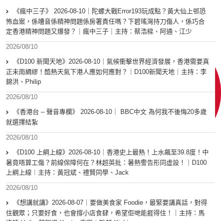
《瘋中三子》 2026-08-10｜陀螺大戰Error193玩成點？黃大仙上邨恐
怖血案，係嘈音係精神問題係房署責任嗎？下碧瑤灣持刀傷人，係巧合
定香港精神問題又爆發？｜瘋中三子｜主持：蔡浩樑、阿通、江少
2026/08/10
《D100 新聞天地》2026-08-10｜氣候衝擊世界經濟發展，香港需要真
正未雨綢繆！酷熱天氣下港人應如何應對？｜D100新聞天地｜主持：李
錦洪、Philip
2026/08/10
《香港台 – 聲音專欄》 2026-08-10｜ BBC中文 為何我不後悔20多歲
就選擇結紮
2026/08/10
《D100 上綱上線》2026-08-10｜香港史上最熱！上水飆至39.8度！中
暑竟唔算工傷？前線保障何在？林超英批：暑熱警告形同虛設！｜D100
上綱上線︱主持：黃冠斌、禮賢同學、Jack
2026/08/10
《想講就講》2026-08-07｜要做美食家 Foodie，最緊要講真話，對得
住觀眾；只要好食，也會撐小店食肆，希望佢哋能捱得住！｜主持：馬