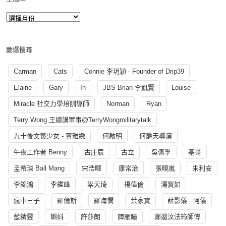
慶爆搜尋
Carman
Cats
Connie 李玥穎 - Founder of Drip39
Elaine
Gary
In
JBS Brian 李凱賢
Louise
Miracle 社交力學培訓導師
Norman
Ryan
Terry Wong 王總講軍事@TerryWongmilitarytalk
九十後文藝少女 - 賈雅緻
何啟明
何爵天導演
午夜工作者 Benny
古庄辰
古立
吳佩孚
基哥
孟希璘 Ball Mang
宋浩暉
康常治
張曉嵐
朱利安
李錦鴻
李鑑峰
梁天琦
楊偉倫
湯寳如
瘋中三子
羅倫斯
羅海憫
葉家寶
薛影儀 - 阿儀
藍精靈
蝌蚪
許莎朗
譚雁瞳
鄭遨汶法筠師傅