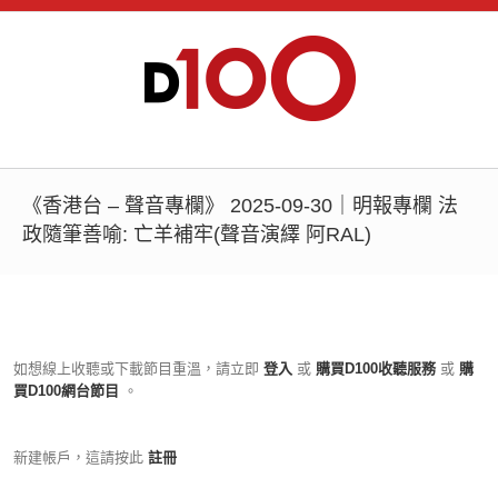
《香港台 – 聲音專欄》 2025-09-30｜明報專欄 法
政隨筆善喻: 亡羊補牢(聲音演繹 阿RAL)
如想線上收聽或下載節目重溫，請立即
登入
或
購買D100收聽服務
或
購
買D100網台節目
。
新建帳戶，這請按此
註冊