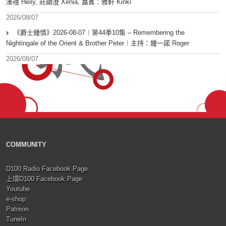
溱禧 Heily, 莊韻澄 Xenia, 嘉賓：雅軒 Kinki
2026/08/07
《爵士鍾情》2026-08-07︱第44季10集 – Remembering the
Nightingale of the Orient & Brother Peter︱主持：鍾一諾 Roger
2026/08/07
COMMUNITY
D100 Radio Facebook Page
上環D100 Facebook Page
Youtube
e-shop
Patreon
TuneIn