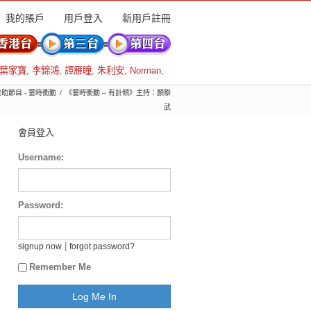
我的賬戶
用戶登入
新用戶註冊
葉家寶
,
李錦鴻
,
譚雁瞳
,
朱利安
,
Norman
,
 贊助節目 - 霎時衝動
《霎時衝動 – 有計傾》主持：顏聯
武
會員登入
Username:
Password:
|
signup now
forgot password?
Remember Me