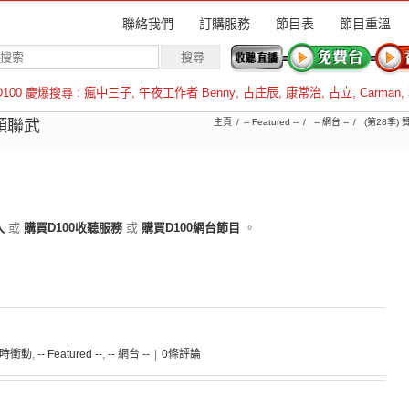
聯絡我們
訂購服務
節目表
節目重溫
D100 慶爆搜尋 :
瘋中三子
,
午夜工作者 Benny
,
古庄辰
,
康常治
,
古立
,
Carman
,
羅倫斯
顏聯武
主頁
-- Featured --
-- 網台 --
(第28季)
入
或
購買D100收聽服務
或
購買D100網台節目
。
 霎時衝動
,
-- Featured --
,
-- 網台 --
|
0條評論