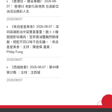
《香港台 – 聲音專欄》 2026-08-
07｜ 香港01 老齡化新視角 在高齡亞
洲活出精彩人生
2026/08/07
《來自星星美食》2026-08-07︱深
圳高端新派中菜驚喜重重！脆卜卜酸
甜燈影咕嚕肉，堂弄黃油蟹黯然銷魂
飯，搭配不同口味干邑名釀。︱來自
星星美食︱主持：陳俊偉 嘉賓：
Philip Fung
2026/08/07
《西城故事》2026-08-07︱第44季
第10集 ︱主持：沈西城
2026/08/07