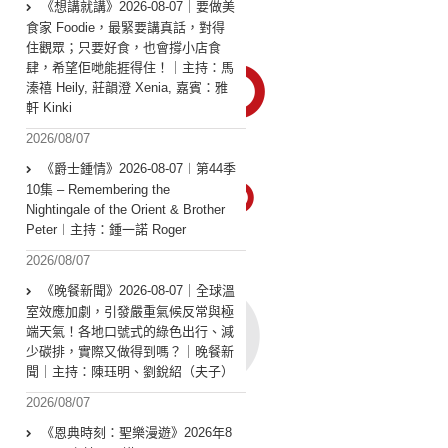
《想講就講》2026-08-07｜要做美
食家 Foodie，最緊要講真話，對得
住觀眾；只要好食，也會撐小店食
肆，希望佢哋能捱得住！｜主持：馬
溱禧 Heily, 莊韻澄 Xenia, 嘉賓：雅
軒 Kinki
2026/08/07
《爵士鍾情》2026-08-07︱第44季
10集 – Remembering the
Nightingale of the Orient & Brother
Peter︱主持：鍾一諾 Roger
2026/08/07
《晚餐新聞》2026-08-07｜全球溫
室效應加劇，引發嚴重氣候反常與極
端天氣！各地口號式的綠色出行、減
少碳排，實際又做得到嗎？｜晚餐新
聞｜主持：陳珏明、劉銳紹（夫子）
2026/08/07
《恩典時刻：聖樂漫遊》2026年8