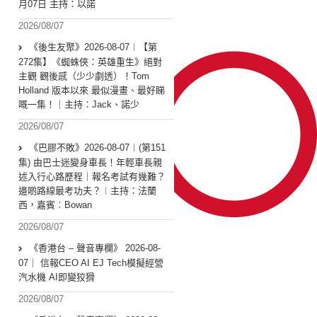
月07日 主持：以諾
2026/08/07
《後生友聚》2026-08-07︱【第
272集】《蜘蛛俠：英雄重生》絕對
主觀 觀後感（少少劇透）！Tom
Holland 版本以來 最似漫畫、最好睇
嘅一集！｜主持：Jack、諾少
2026/08/07
《巴膠不敗》2026-08-07︱(第151
集) 由巴士迷變身車長！年輕車長親
述入行心路歷程｜報名考試有幾難？
邊啲路線最考功夫？︱主持：法蘭
西，嘉賓︰Bowan
2026/08/07
《香港台 – 聲音專欄》 2026-08-
07｜ 信報CEO AI EJ Tech模擬經營
汽水機 AI即變狡猾
2026/08/07