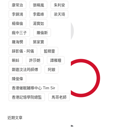
康常治
張曉嵐
朱利安
李錦鴻
李鑑峰
梁天琦
楊偉倫
湯寳如
瘋中三子
羅倫斯
羅海憫
葉家寶
薛影儀 - 阿儀
藍精靈
蝌蚪
許莎朗
譚雁瞳
鄭遨汶法筠師傅
阿銀
陳俊偉
香港催眠輔導中心 Tim Sir
香港記憶學院總監
馬哥老師
近期文章