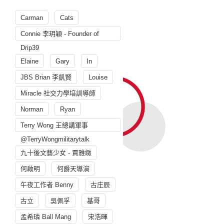
Carman
Cats
Connie 李玥穎 - Founder of
Drip39
Elaine
Gary
In
JBS Brian 李凱賢
Louise
Miracle 社交力學培訓導師
Norman
Ryan
Terry Wong 王總講軍事
@TerryWongmilitarytalk
九十後文藝少女 - 賈雅緻
何啟明
何爵天導演
午夜工作者 Benny
古庄辰
古立
吳佩孚
基哥
孟希璘 Ball Mang
宋浩暉