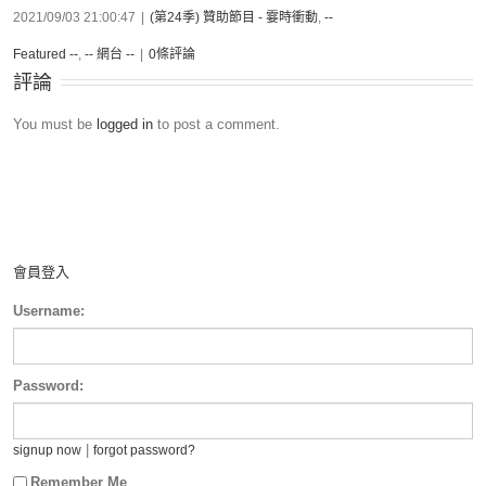
2021/09/03 21:00:47
|
(第24季) 贊助節目 - 霎時衝動
,
--
Featured --
,
-- 網台 --
|
0條評論
評論
You must be
logged in
to post a comment.
會員登入
Username:
Password:
|
signup now
forgot password?
Remember Me