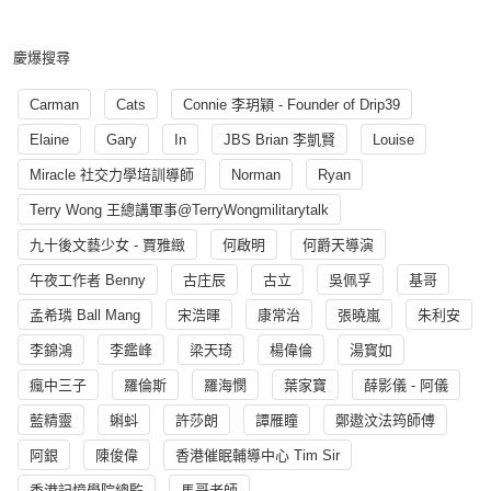
慶爆搜尋
Carman
Cats
Connie 李玥穎 - Founder of Drip39
Elaine
Gary
In
JBS Brian 李凱賢
Louise
Miracle 社交力學培訓導師
Norman
Ryan
Terry Wong 王總講軍事@TerryWongmilitarytalk
九十後文藝少女 - 賈雅緻
何啟明
何爵天導演
午夜工作者 Benny
古庄辰
古立
吳佩孚
基哥
孟希璘 Ball Mang
宋浩暉
康常治
張曉嵐
朱利安
李錦鴻
李鑑峰
梁天琦
楊偉倫
湯寳如
瘋中三子
羅倫斯
羅海憫
葉家寶
薛影儀 - 阿儀
藍精靈
蝌蚪
許莎朗
譚雁瞳
鄭遨汶法筠師傅
阿銀
陳俊偉
香港催眠輔導中心 Tim Sir
香港記憶學院總監
馬哥老師