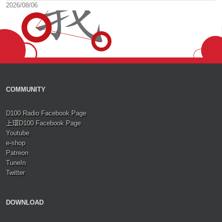
2026/08/06
COMMUNITY
D100 Radio Facebook Page
上環D100 Facebook Page
Youtube
e-shop
Patreon
TuneIn
Twitter
DOWNLOAD