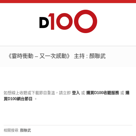
《霎時衝動 – 又一次感動》 主持 : 顏聯武
如想線上收聽或下載節目重溫，請立即
登入
或
購買D100收聽服務
或
購
買D100網台節目
。
相關搜尋:
顏聯武