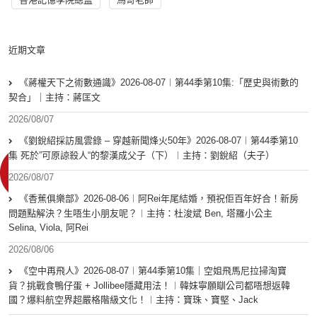
近期文章
《蔣權天下之術數通識》2026-08-07︱第44季第10集:「歴史與術數的
契合」｜主持：蔣匡文
2026/08/07
《劉銳紹採訪風雲錄 – 穿越新聞烽火50年》2026-08-07︱第44季第10
集 死於”可原諒殺人“的黎漢成父子（下）︱主持：劉銳紹（夫子）
2026/08/07
《香蕉俱樂部》2026-08-06︱阿Rei年尾結婚，預祝佢百年好合！新房
問題點解決？生唔生小朋友呢？︱主持：杜浚斌 Ben, 塔羅小公主
Selina, Viola, 阿Rei
2026/08/06
《空中再飛人》2026-08-07︱第44季第10集｜空姐飛馬尼拉掃淘寶
貨？挑戰食鴨仔蛋 + Jollibee隱藏用法！︱韓妹寧願瞓公司都唔想返韓
國？爆料航空界超嚴格階級文化！︱主持：寶珠、寶堅、Jack