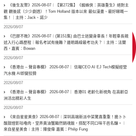
《後生友聚》2026-08-07︱【第272集】《蜘蛛俠：英雄重生》絕對主
觀 觀後感（少少劇透）！Tom Holland 版本以來 最似漫畫、最好睇嘅一
集！｜主持：Jack、諾少
2026/08/07
《巴膠不敗》2026-08-07︱(第151集) 由巴士迷變身車長！年輕車長親
述入行心路歷程｜報名考試有幾難？邊啲路線最考功夫？︱主持：法蘭
西，嘉賓︰Bowan
2026/08/07
《香港台 – 聲音專欄》 2026-08-07｜ 信報CEO AI EJ Tech模擬經營
汽水機 AI即變狡猾
2026/08/07
《香港台 – 聲音專欄》 2026-08-07｜ 香港01 老齡化新視角 在高齡亞
洲活出精彩人生
2026/08/07
《來自星星美食》2026-08-07︱深圳高端新派中菜驚喜重重！脆卜卜
酸甜燈影咕嚕肉，堂弄黃油蟹黯然銷魂飯，搭配不同口味干邑名釀。︱
來自星星美食︱主持：陳俊偉 嘉賓：Philip Fung