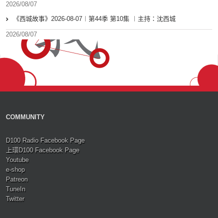
2026/08/07
《西城故事》2026-08-07︱第44季 第10集 ︱主持：沈西城
2026/08/07
COMMUNITY
D100 Radio Facebook Page
上環D100 Facebook Page
Youtube
e-shop
Patreon
TuneIn
Twitter