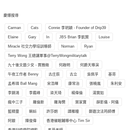
慶爆搜尋
Carman
Cats
Connie 李玥穎 - Founder of Drip39
Elaine
Gary
In
JBS Brian 李凱賢
Louise
Miracle 社交力學培訓導師
Norman
Ryan
Terry Wong 王總講軍事@TerryWongmilitarytalk
九十後文藝少女 - 賈雅緻
何啟明
何爵天導演
午夜工作者 Benny
古庄辰
古立
吳佩孚
基哥
孟希璘 Ball Mang
宋浩暉
康常治
張曉嵐
朱利安
李錦鴻
李鑑峰
梁天琦
楊偉倫
湯寳如
瘋中三子
羅倫斯
羅海憫
葉家寶
薛影儀 - 阿儀
藍精靈
蝌蚪
許莎朗
譚雁瞳
鄭遨汶法筠師傅
阿銀
陳俊偉
香港催眠輔導中心 Tim Sir
香港記憶學院總監
馬哥老師