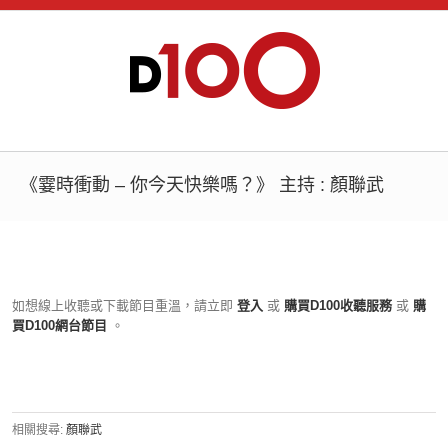
《霎時衝動 – 你今天快樂嗎？》 主持 : 顏聯武
如想線上收聽或下載節目重溫，請立即
登入
或
購買D100收聽服務
或
購
買D100網台節目
。
相關搜尋:
顏聯武