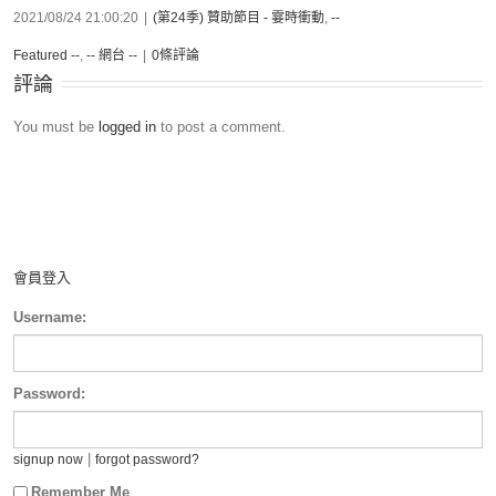
2021/08/24 21:00:20
|
(第24季) 贊助節目 - 霎時衝動
,
--
Featured --
,
-- 網台 --
|
0條評論
評論
You must be
logged in
to post a comment.
會員登入
Username:
Password:
|
signup now
forgot password?
Remember Me