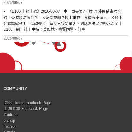
2026/08/07
《D100 上綱上線》2026-08-07｜中一買書要7千蚊 ?! 外國借書唔洗
錢！香港幾時做到？｜大富豪夜總會捲土重來！背後股東換人，公關中
介蠢蠢欲動！「低調復業」每晚只接少量客，到底測試緊乜嘢水溫？｜
D100上綱上線︱主持：黃冠斌、禮賢同學、何亨
2026/08/07
COMMUNITY
D100 Radio Facebook Page
上環D100 Facebook Page
Youtube
e-shop
Patreon