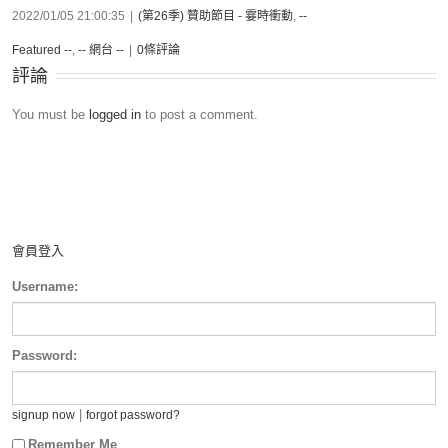
2022/01/05 21:00:35
|
(第26季) 贊助節目 - 霎時衝動
,
--
Featured --
,
-- 網台 --
|
0條評論
評論
You must be
logged in
to post a comment.
會員登入
Username:
Password:
|
signup now
forgot password?
Remember Me