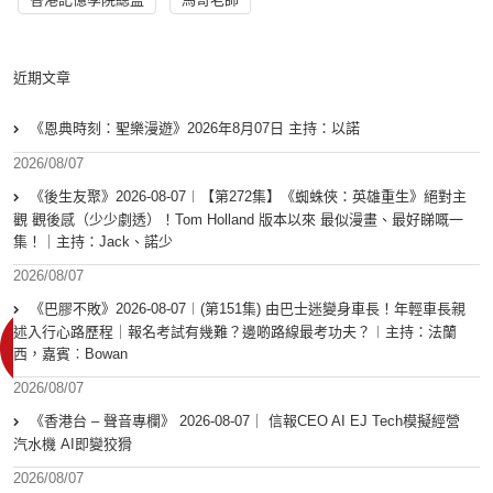
近期文章
《恩典時刻：聖樂漫遊》2026年8月07日 主持：以諾
2026/08/07
《後生友聚》2026-08-07︱【第272集】《蜘蛛俠：英雄重生》絕對主
觀 觀後感（少少劇透）！Tom Holland 版本以來 最似漫畫、最好睇嘅一
集！｜主持：Jack、諾少
2026/08/07
《巴膠不敗》2026-08-07︱(第151集) 由巴士迷變身車長！年輕車長親
述入行心路歷程｜報名考試有幾難？邊啲路線最考功夫？︱主持：法蘭
西，嘉賓︰Bowan
2026/08/07
《香港台 – 聲音專欄》 2026-08-07｜ 信報CEO AI EJ Tech模擬經營
汽水機 AI即變狡猾
2026/08/07