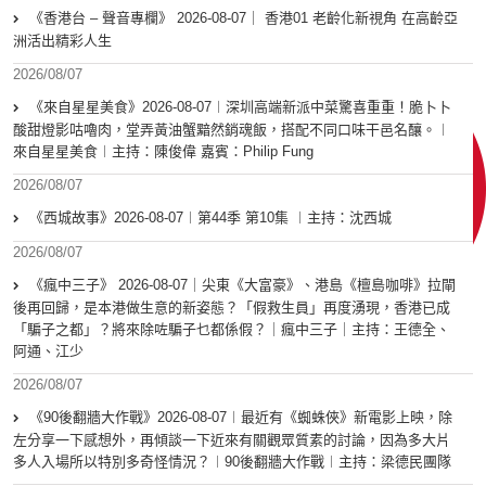
《香港台 – 聲音專欄》 2026-08-07｜ 香港01 老齡化新視角 在高齡亞
洲活出精彩人生
2026/08/07
《來自星星美食》2026-08-07︱深圳高端新派中菜驚喜重重！脆卜卜
酸甜燈影咕嚕肉，堂弄黃油蟹黯然銷魂飯，搭配不同口味干邑名釀。︱
來自星星美食︱主持：陳俊偉 嘉賓：Philip Fung
2026/08/07
《西城故事》2026-08-07︱第44季 第10集 ︱主持：沈西城
2026/08/07
《瘋中三子》 2026-08-07｜尖東《大富豪》、港島《檀島咖啡》拉閘
後再回歸，是本港做生意的新姿態？「假救生員」再度湧現，香港已成
「騙子之都」？將來除咗騙子乜都係假？｜瘋中三子｜主持：王德全、
阿通、江少
2026/08/07
《90後翻牆大作戰》2026-08-07︱最近有《蜘蛛俠》新電影上映，除
左分享一下感想外，再傾談一下近來有關觀眾質素的討論，因為多大片
多人入場所以特別多奇怪情況？︱90後翻牆大作戰︱主持：梁德民團隊