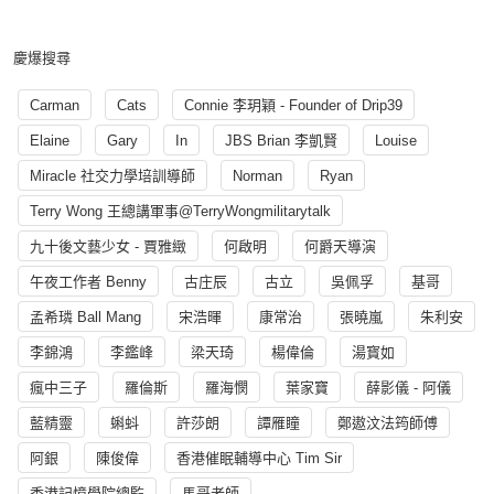
慶爆搜尋
Carman
Cats
Connie 李玥穎 - Founder of Drip39
Elaine
Gary
In
JBS Brian 李凱賢
Louise
Miracle 社交力學培訓導師
Norman
Ryan
Terry Wong 王總講軍事@TerryWongmilitarytalk
九十後文藝少女 - 賈雅緻
何啟明
何爵天導演
午夜工作者 Benny
古庄辰
古立
吳佩孚
基哥
孟希璘 Ball Mang
宋浩暉
康常治
張曉嵐
朱利安
李錦鴻
李鑑峰
梁天琦
楊偉倫
湯寳如
瘋中三子
羅倫斯
羅海憫
葉家寶
薛影儀 - 阿儀
藍精靈
蝌蚪
許莎朗
譚雁瞳
鄭遨汶法筠師傅
阿銀
陳俊偉
香港催眠輔導中心 Tim Sir
香港記憶學院總監
馬哥老師