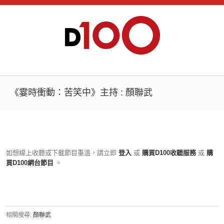
《霎時衝動：苦笑中》主持 : 顏聯武
如想線上收聽或下載節目重溫，請立即
登入
或
購買D100收聽服務
或
購
買D100網台節目
。
相關搜尋:
顏聯武