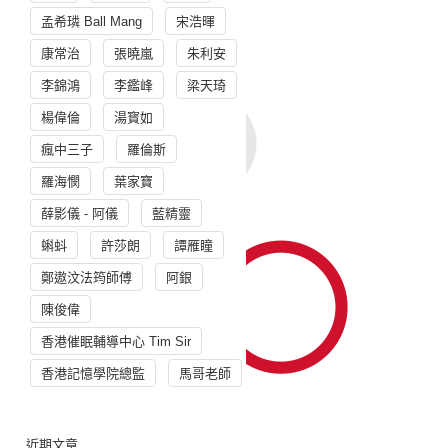
孟希璘 Ball Mang
宋浩暉
康常治
張曉嵐
朱利安
李錦鴻
李鑑峰
梁天琦
楊偉倫
湯寳如
瘋中三子
羅倫斯
羅海憫
葉家寶
薛影儀 - 阿儀
藍精靈
蝌蚪
許莎朗
譚雁瞳
鄭遨汶法筠師傅
阿銀
陳俊偉
香港催眠輔導中心 Tim Sir
香港記憶學院總監
馬哥老師
近期文章