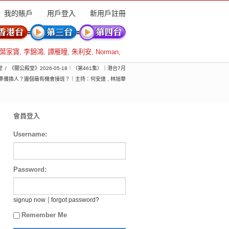
我的賬戶
用戶登入
新用戶註冊
葉家寶
,
李錦鴻
,
譚雁瞳
,
朱利安
,
Norman
,
堂
《關公殿堂》2026-05-18︱（第461集）｜港台7月
準備換人？邊個最有機會接班？｜主持：何安達 , 林旭華
會員登入
Username:
Password:
|
signup now
forgot password?
Remember Me