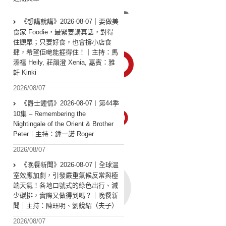
《想講就講》2026-08-07｜要做美
食家 Foodie，最緊要講真話，對得
住觀眾；只要好食，也會撐小店食
肆，希望佢哋能捱得住！｜主持：馬
溱禧 Heily, 莊韻澄 Xenia, 嘉賓：雅
軒 Kinki
2026/08/07
《爵士鍾情》2026-08-07︱第44季
10集 – Remembering the
Nightingale of the Orient & Brother
Peter︱主持：鍾一諾 Roger
2026/08/07
《晚餐新聞》2026-08-07｜全球溫
室效應加劇，引發嚴重氣候反常與極
端天氣！各地口號式的綠色出行、減
少碳排，實際又做得到嗎？｜晚餐新
聞｜主持：陳珏明、劉銳紹（夫子）
2026/08/07