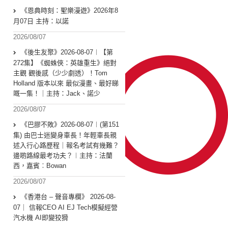
《恩典時刻：聖樂漫遊》2026年8
月07日 主持：以諾
2026/08/07
《後生友聚》2026-08-07︱【第
272集】《蜘蛛俠：英雄重生》絕對
主觀 觀後感（少少劇透）！Tom
Holland 版本以來 最似漫畫、最好睇
嘅一集！｜主持：Jack、諾少
2026/08/07
《巴膠不敗》2026-08-07︱(第151
集) 由巴士迷變身車長！年輕車長親
述入行心路歷程｜報名考試有幾難？
邊啲路線最考功夫？︱主持：法蘭
西，嘉賓︰Bowan
2026/08/07
《香港台 – 聲音專欄》 2026-08-
07｜ 信報CEO AI EJ Tech模擬經營
汽水機 AI即變狡猾