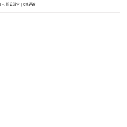
 --
,
關公殿堂
|
0條評論