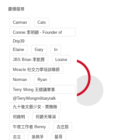
慶爆搜尋
Carman
Cats
Connie 李玥穎 - Founder of
Drip39
Elaine
Gary
In
JBS Brian 李凱賢
Louise
Miracle 社交力學培訓導師
Norman
Ryan
Terry Wong 王總講軍事
@TerryWongmilitarytalk
九十後文藝少女 - 賈雅緻
何啟明
何爵天導演
午夜工作者 Benny
古庄辰
古立
吳佩孚
基哥