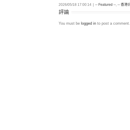
2026/05/18 17:00:14
|
-- Featured --
,
-- 香港台
評論
You must be
logged in
to post a comment.