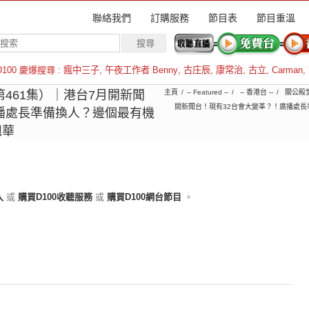
聯絡我們
訂購服務
節目表
節目重溫
D100 慶爆搜尋 :
瘋中三子
,
午夜工作者 Benny
,
古庄辰
,
康常治
,
古立
,
Carman
,
羅倫斯
（第461集）｜港台7月開新聞
主頁
-- Featured --
-- 香港台 --
關公殿
開新聞台！現有32台會大變革？！廣播處長
播處長準備換人？邊個最有機
旭華
入
或
購買D100收聽服務
或
購買D100網台節目
。