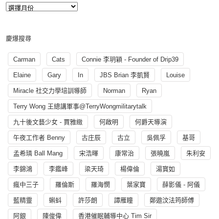
慶爆搜尋
Carman
Cats
Connie 李玥穎 - Founder of Drip39
Elaine
Gary
In
JBS Brian 李凱賢
Louise
Miracle 社交力學培訓導師
Norman
Ryan
Terry Wong 王總講軍事@TerryWongmilitarytalk
九十後文藝少女 - 賈雅緻
何啟明
何爵天導演
午夜工作者 Benny
古庄辰
古立
吳佩孚
基哥
孟希璘 Ball Mang
宋浩暉
康常治
張曉嵐
朱利安
李錦鴻
李鑑峰
梁天琦
楊偉倫
湯寳如
瘋中三子
羅倫斯
羅海憫
葉家寶
薛影儀 - 阿儀
藍精靈
蝌蚪
許莎朗
譚雁瞳
鄭遨汶法筠師傅
阿銀
陳俊偉
香港催眠輔導中心 Tim Sir