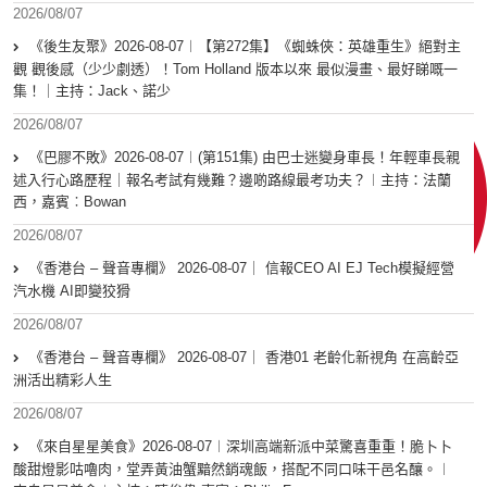
2026/08/07
《後生友聚》2026-08-07︱【第272集】《蜘蛛俠：英雄重生》絕對主
觀 觀後感（少少劇透）！Tom Holland 版本以來 最似漫畫、最好睇嘅一
集！｜主持：Jack、諾少
2026/08/07
《巴膠不敗》2026-08-07︱(第151集) 由巴士迷變身車長！年輕車長親
述入行心路歷程｜報名考試有幾難？邊啲路線最考功夫？︱主持：法蘭
西，嘉賓︰Bowan
2026/08/07
《香港台 – 聲音專欄》 2026-08-07｜ 信報CEO AI EJ Tech模擬經營
汽水機 AI即變狡猾
2026/08/07
《香港台 – 聲音專欄》 2026-08-07｜ 香港01 老齡化新視角 在高齡亞
洲活出精彩人生
2026/08/07
《來自星星美食》2026-08-07︱深圳高端新派中菜驚喜重重！脆卜卜
酸甜燈影咕嚕肉，堂弄黃油蟹黯然銷魂飯，搭配不同口味干邑名釀。︱