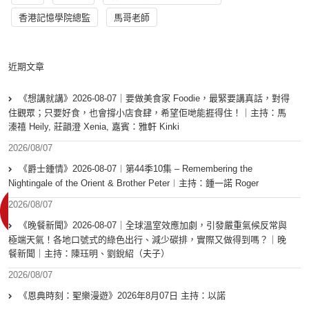
香港記憶學院總監
馬哥老師
近期文章
《想講就講》2026-08-07｜要做美食家 Foodie，最緊要講真話，對得
住觀眾；只要好食，也會撐小店食肆，希望佢哋能捱得住！｜主持：馬
溱禧 Heily, 莊韻澄 Xenia, 嘉賓：雅軒 Kinki
2026/08/07
《爵士鍾情》2026-08-07︱第44季10集 – Remembering the
Nightingale of the Orient & Brother Peter︱主持：鍾一諾 Roger
2026/08/07
《晚餐新聞》2026-08-07｜全球溫室效應加劇，引發嚴重氣候反常與
極端天氣！各地口號式的綠色出行、減少碳排，實際又做得到嗎？｜晚
餐新聞｜主持：陳珏明、劉銳紹（夫子）
2026/08/07
《恩典時刻：聖樂漫遊》2026年8月07日 主持：以諾