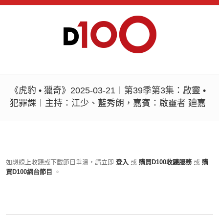
《虎豹 • 獵奇》2025-03-21︱第39季第3集：啟靈 •
犯罪課︱主持：江少、藍秀朗，嘉賓：啟靈者 廸嘉
如想線上收聽或下載節目重溫，請立即
登入
或
購買D100收聽服務
或
購
買D100網台節目
。