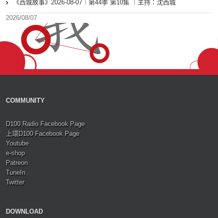
《西城故事》2026-08-07︱第44季 第10集 ︱主持：沈西城
2026/08/07
COMMUNITY
D100 Radio Facebook Page
上環D100 Facebook Page
Youtube
e-shop
Patreon
TuneIn
Twitter
DOWNLOAD