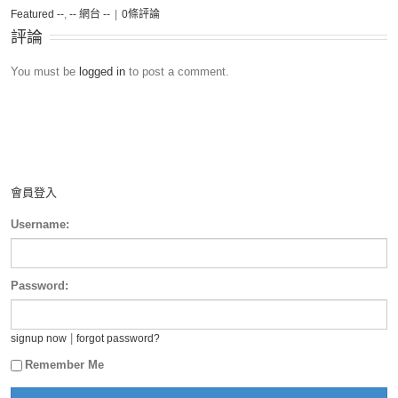
Featured --
,
-- 網台 --
|
0條評論
評論
You must be
logged in
to post a comment.
會員登入
Username:
Password:
|
signup now
forgot password?
Remember Me