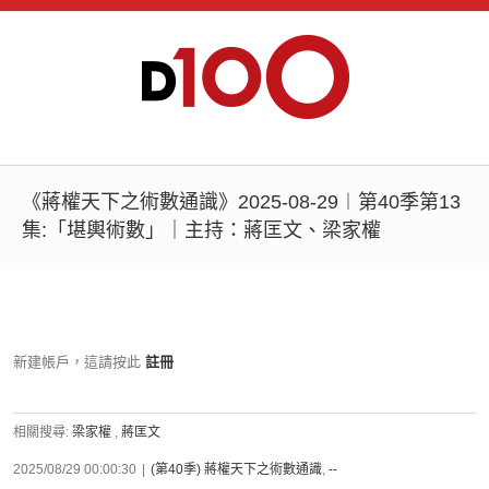
《蔣權天下之術數通識》2025-08-29︱第40季第13
集:「堪輿術數」｜主持：蔣匡文、梁家權
新建帳戶，這請按此
註冊
相關搜尋:
梁家權
,
蔣匡文
2025/08/29 00:00:30
|
(第40季) 蔣權天下之術數通識
,
--