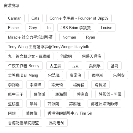
慶爆搜尋
Carman
Cats
Connie 李玥穎 - Founder of Drip39
Elaine
Gary
In
JBS Brian 李凱賢
Louise
Miracle 社交力學培訓導師
Norman
Ryan
Terry Wong 王總講軍事@TerryWongmilitarytalk
九十後文藝少女 - 賈雅緻
何啟明
何爵天導演
午夜工作者 Benny
古庄辰
古立
吳佩孚
基哥
孟希璘 Ball Mang
宋浩暉
康常治
張曉嵐
朱利安
李錦鴻
李鑑峰
梁天琦
楊偉倫
湯寳如
瘋中三子
羅倫斯
羅海憫
葉家寶
薛影儀 - 阿儀
藍精靈
蝌蚪
許莎朗
譚雁瞳
鄭遨汶法筠師傅
阿銀
陳俊偉
香港催眠輔導中心 Tim Sir
香港記憶學院總監
馬哥老師