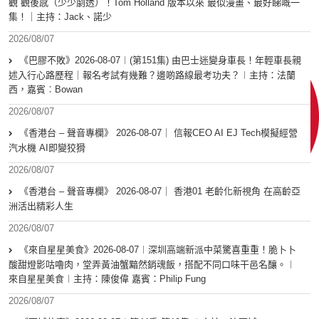
觀 觀後感（少少劇透）！Tom Holland 版本以來 最似漫畫、最好睇嘅一
集！｜主持：Jack、諾少
2026/08/07
《巴膠不敗》2026-08-07︱(第151集) 由巴士迷變身車長！年輕車長親
述入行心路歷程｜報名考試有幾難？邊啲路線最考功夫？︱主持：法蘭
西，嘉賓︰Bowan
2026/08/07
《香港台 – 聲音專欄》 2026-08-07｜ 信報CEO AI EJ Tech模擬經營
汽水機 AI即變狡猾
2026/08/07
《香港台 – 聲音專欄》 2026-08-07｜ 香港01 老齡化新視角 在高齡亞
洲活出精彩人生
2026/08/07
《來自星星美食》2026-08-07︱深圳高端新派中菜驚喜重重！脆卜卜
酸甜燈影咕嚕肉，堂弄黃油蟹黯然銷魂飯，搭配不同口味干邑名釀。︱
來自星星美食︱主持：陳俊偉 嘉賓：Philip Fung
2026/08/07