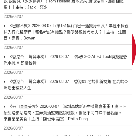
觀 觀後感（少少劇透）！Tom Holland 版本以來 最似漫畫、最好睇嘅一
集！｜主持：Jack、諾少
2026/08/07
《巴膠不敗》2026-08-07︱(第151集) 由巴士迷變身車長！年輕車長親
述入行心路歷程｜報名考試有幾難？邊啲路線最考功夫？︱主持：法蘭
西，嘉賓︰Bowan
2026/08/07
《香港台 – 聲音專欄》 2026-08-07｜ 信報CEO AI EJ Tech模擬經營
汽水機 AI即變狡猾
2026/08/07
《香港台 – 聲音專欄》 2026-08-07｜ 香港01 老齡化新視角 在高齡亞
洲活出精彩人生
2026/08/07
《來自星星美食》2026-08-07︱深圳高端新派中菜驚喜重重！脆卜卜
酸甜燈影咕嚕肉，堂弄黃油蟹黯然銷魂飯，搭配不同口味干邑名釀。︱
來自星星美食︱主持：陳俊偉 嘉賓：Philip Fung
2026/08/07