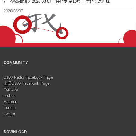
《西城故事》2026-08-07︱第44季 第10集 ︱主持：沈西城
2026/08/07
COMMUNITY
D100 Radio Facebook Page
上環D100 Facebook Page
Youtube
e-shop
Patreon
TuneIn
Twitter
DOWNLOAD