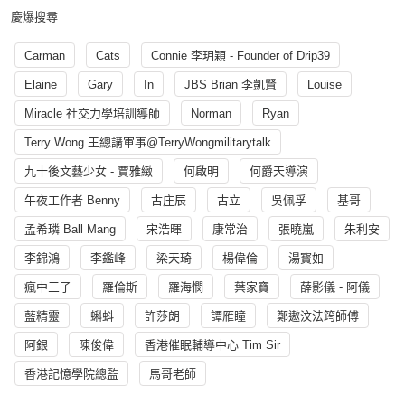
慶爆搜尋
Carman
Cats
Connie 李玥穎 - Founder of Drip39
Elaine
Gary
In
JBS Brian 李凱賢
Louise
Miracle 社交力學培訓導師
Norman
Ryan
Terry Wong 王總講軍事@TerryWongmilitarytalk
九十後文藝少女 - 賈雅緻
何啟明
何爵天導演
午夜工作者 Benny
古庄辰
古立
吳佩孚
基哥
孟希璘 Ball Mang
宋浩暉
康常治
張曉嵐
朱利安
李錦鴻
李鑑峰
梁天琦
楊偉倫
湯寳如
瘋中三子
羅倫斯
羅海憫
葉家寶
薛影儀 - 阿儀
藍精靈
蝌蚪
許莎朗
譚雁瞳
鄭遨汶法筠師傅
阿銀
陳俊偉
香港催眠輔導中心 Tim Sir
香港記憶學院總監
馬哥老師