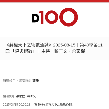
《蔣權天下之術數通識》2025-08-15︱第40季第11
集:「堪輿術數」｜主持：蔣匡文、梁家權
新建帳戶，這請按此
註冊
相關搜尋:
梁家權
,
蔣匡文
2025/08/15 00:00:28
|
(第40季) 蔣權天下之術數通識
,
--