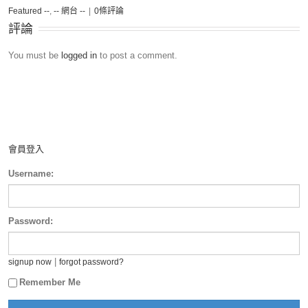
Featured --
,
-- 網台 --
|
0條評論
評論
You must be
logged in
to post a comment.
會員登入
Username:
Password:
|
signup now
forgot password?
Remember Me