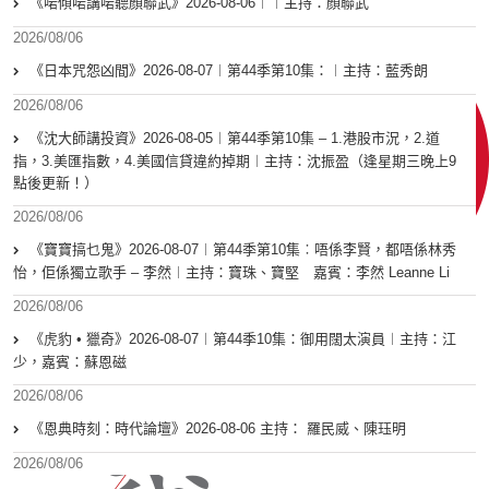
《啱傾啱講啱聽顏聯武》2026-08-06︱︱主持：顏聯武
2026/08/06
《日本咒怨凶間》2026-08-07︱第44季第10集：︱主持：藍秀朗
2026/08/06
《沈大師講投資》2026-08-05︱第44季第10集 – 1.港股市況，2.道
指，3.美匯指數，4.美國信貸違約掉期︱主持：沈振盈（逢星期三晚上9
點後更新！）
2026/08/06
《寶寶搞乜鬼》2026-08-07︱第44季第10集︰唔係李賢，都唔係林秀
怡，佢係獨立歌手 – 李然︱主持：寶珠、寶堅 嘉賓：李然 Leanne Li
2026/08/06
《虎豹 • 獵奇》2026-08-07︱第44季10集：御用闊太演員︱主持：江
少，嘉賓：蘇恩磁
2026/08/06
《恩典時刻：時代論壇》2026-08-06 主持： 羅民威、陳珏明
2026/08/06