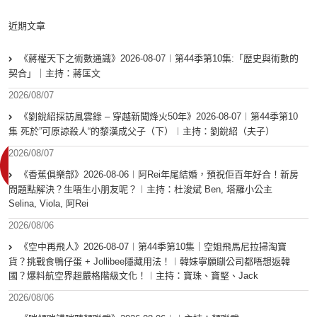
近期文章
《蔣權天下之術數通識》2026-08-07︱第44季第10集:「歴史與術數的
契合」｜主持：蔣匡文
2026/08/07
《劉銳紹採訪風雲錄 – 穿越新聞烽火50年》2026-08-07︱第44季第10
集 死於”可原諒殺人“的黎漢成父子（下）︱主持：劉銳紹（夫子）
2026/08/07
《香蕉俱樂部》2026-08-06︱阿Rei年尾結婚，預祝佢百年好合！新房
問題點解決？生唔生小朋友呢？︱主持：杜浚斌 Ben, 塔羅小公主
Selina, Viola, 阿Rei
2026/08/06
《空中再飛人》2026-08-07︱第44季第10集｜空姐飛馬尼拉掃淘寶
貨？挑戰食鴨仔蛋 + Jollibee隱藏用法！︱韓妹寧願瞓公司都唔想返韓
國？爆料航空界超嚴格階級文化！︱主持：寶珠、寶堅、Jack
2026/08/06