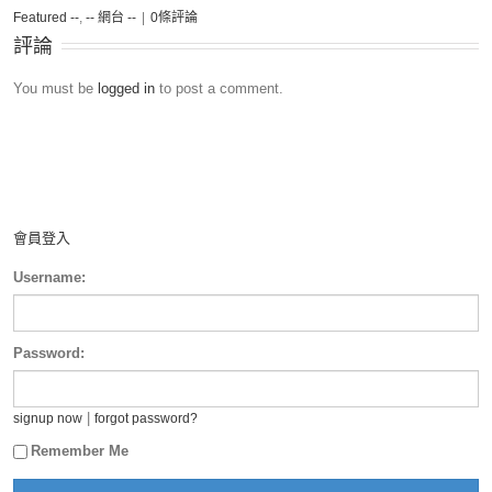
Featured --
,
-- 網台 --
|
0條評論
評論
You must be
logged in
to post a comment.
會員登入
Username:
Password:
|
signup now
forgot password?
Remember Me