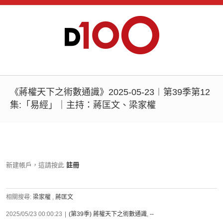
《蔣權天下之術數通識》2025-05-23︱第39季第12
集:「易經」｜主持：蔣匡文、梁家權
新建帳戶，這請按此
註冊
相關搜尋:
梁家權
,
蔣匡文
2025/05/23 00:00:23
|
(第39季) 蔣權天下之術數通識
,
--