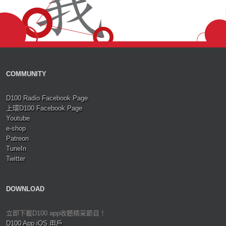
COMMUNITY
D100 Radio Facebook Page
上環D100 Facebook Page
Youtube
e-shop
Patreon
TuneIn
Twitter
DOWNLOAD
立即下載D100 app收聽精采節目！
D100 App iOS 用戶