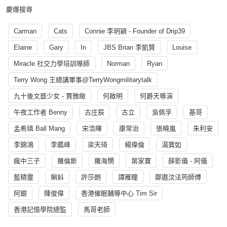
慶爆搜尋
Carman
Cats
Connie 李玥穎 - Founder of Drip39
Elaine
Gary
In
JBS Brian 李凱賢
Louise
Miracle 社交力學培訓導師
Norman
Ryan
Terry Wong 王總講軍事@TerryWongmilitarytalk
九十後文藝少女 - 賈雅緻
何啟明
何爵天導演
午夜工作者 Benny
古庄辰
古立
吳佩孚
基哥
孟希璘 Ball Mang
宋浩暉
康常治
張曉嵐
朱利安
李錦鴻
李鑑峰
梁天琦
楊偉倫
湯寳如
瘋中三子
羅倫斯
羅海憫
葉家寶
薛影儀 - 阿儀
藍精靈
蝌蚪
許莎朗
譚雁瞳
鄭遨汶法筠師傅
阿銀
陳俊偉
香港催眠輔導中心 Tim Sir
香港記憶學院總監
馬哥老師