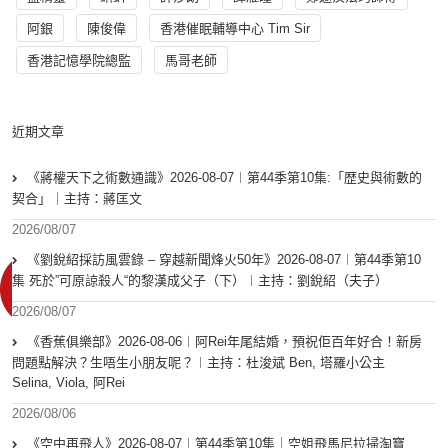
阿銀
陳俊偉
香港催眠輔導中心 Tim Sir
香港記憶學院總監
馬哥老師
近期文章
《蔣權天下之術數通識》2026-08-07︱第44季第10集:「歴史與術數的
契合」｜主持：蔣匡文
2026/08/07
《劉銳紹採訪風雲錄 – 穿越新聞烽火50年》2026-08-07︱第44季第10
集 死於”可原諒殺人“的黎漢成父子（下）︱主持：劉銳紹（夫子）
2026/08/07
《香蕉俱樂部》2026-08-06︱阿Rei年尾結婚，預祝佢百年好合！新房
問題點解決？生唔生小朋友呢？︱主持：杜浚斌 Ben, 塔羅小公主
Selina, Viola, 阿Rei
2026/08/06
《空中再飛人》2026-08-07︱第44季第10集｜空姐飛馬尼拉掃淘寶