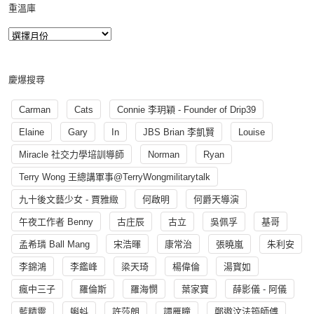
重溫庫
慶爆搜尋
Carman
Cats
Connie 李玥穎 - Founder of Drip39
Elaine
Gary
In
JBS Brian 李凱賢
Louise
Miracle 社交力學培訓導師
Norman
Ryan
Terry Wong 王總講軍事@TerryWongmilitarytalk
九十後文藝少女 - 賈雅緻
何啟明
何爵天導演
午夜工作者 Benny
古庄辰
古立
吳佩孚
基哥
孟希璘 Ball Mang
宋浩暉
康常治
張曉嵐
朱利安
李錦鴻
李鑑峰
梁天琦
楊偉倫
湯寳如
瘋中三子
羅倫斯
羅海憫
葉家寶
薛影儀 - 阿儀
藍精靈
蝌蚪
許莎朗
譚雁瞳
鄭遨汶法筠師傅