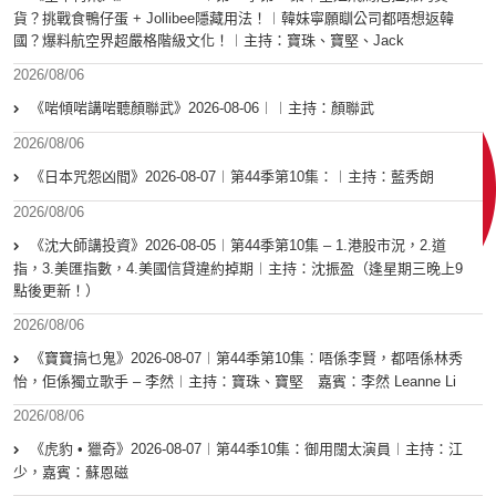
貨？挑戰食鴨仔蛋 + Jollibee隱藏用法！︱韓妹寧願瞓公司都唔想返韓
國？爆料航空界超嚴格階級文化！︱主持：寶珠、寶堅、Jack
2026/08/06
《啱傾啱講啱聽顏聯武》2026-08-06︱︱主持：顏聯武
2026/08/06
《日本咒怨凶間》2026-08-07︱第44季第10集：︱主持：藍秀朗
2026/08/06
《沈大師講投資》2026-08-05︱第44季第10集 – 1.港股市況，2.道
指，3.美匯指數，4.美國信貸違約掉期︱主持：沈振盈（逢星期三晚上9
點後更新！）
2026/08/06
《寶寶搞乜鬼》2026-08-07︱第44季第10集︰唔係李賢，都唔係林秀
怡，佢係獨立歌手 – 李然︱主持：寶珠、寶堅 嘉賓：李然 Leanne Li
2026/08/06
《虎豹 • 獵奇》2026-08-07︱第44季10集：御用闊太演員︱主持：江
少，嘉賓：蘇恩磁