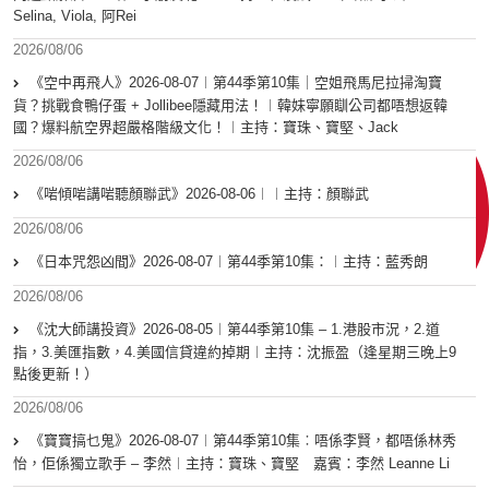
Selina, Viola, 阿Rei
2026/08/06
《空中再飛人》2026-08-07︱第44季第10集｜空姐飛馬尼拉掃淘寶
貨？挑戰食鴨仔蛋 + Jollibee隱藏用法！︱韓妹寧願瞓公司都唔想返韓
國？爆料航空界超嚴格階級文化！︱主持：寶珠、寶堅、Jack
2026/08/06
《啱傾啱講啱聽顏聯武》2026-08-06︱︱主持：顏聯武
2026/08/06
《日本咒怨凶間》2026-08-07︱第44季第10集：︱主持：藍秀朗
2026/08/06
《沈大師講投資》2026-08-05︱第44季第10集 – 1.港股市況，2.道
指，3.美匯指數，4.美國信貸違約掉期︱主持：沈振盈（逢星期三晚上9
點後更新！）
2026/08/06
《寶寶搞乜鬼》2026-08-07︱第44季第10集︰唔係李賢，都唔係林秀
怡，佢係獨立歌手 – 李然︱主持：寶珠、寶堅 嘉賓：李然 Leanne Li