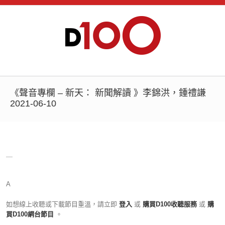
《聲音專欄 – 新天： 新聞解讀 》李錦洪，鍾禮謙
2021-06-10
＿
A
如想線上收聽或下載節目重溫，請立即
登入
或
購買D100收聽服務
或
購
買D100網台節目
。