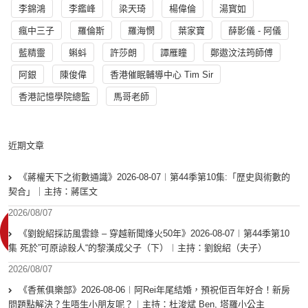
李錦鴻
李鑑峰
梁天琦
楊偉倫
湯寳如
瘋中三子
羅倫斯
羅海憫
葉家寶
薛影儀 - 阿儀
藍精靈
蝌蚪
許莎朗
譚雁瞳
鄭遨汶法筠師傅
阿銀
陳俊偉
香港催眠輔導中心 Tim Sir
香港記憶學院總監
馬哥老師
近期文章
《蔣權天下之術數通識》2026-08-07︱第44季第10集:「歴史與術數的
契合」｜主持：蔣匡文
2026/08/07
《劉銳紹採訪風雲錄 – 穿越新聞烽火50年》2026-08-07︱第44季第10
集 死於”可原諒殺人“的黎漢成父子（下）︱主持：劉銳紹（夫子）
2026/08/07
《香蕉俱樂部》2026-08-06︱阿Rei年尾結婚，預祝佢百年好合！新房
問題點解決？生唔生小朋友呢？︱主持：杜浚斌 Ben, 塔羅小公主