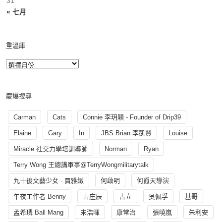
31
« 七月
重溫庫
慶爆搜尋
Carman
Cats
Connie 李玥穎 - Founder of Drip39
Elaine
Gary
In
JBS Brian 李凱賢
Louise
Miracle 社交力學培訓導師
Norman
Ryan
Terry Wong 王總講軍事@TerryWongmilitarytalk
九十後文藝少女 - 賈雅緻
何啟明
何爵天導演
午夜工作者 Benny
古庄辰
古立
吳佩孚
基哥
孟希璘 Ball Mang
宋浩暉
康常治
張曉嵐
朱利安