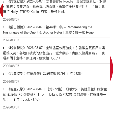
《想講就講》2026-08-07｜要做美食家 Foodie，最緊要講真話，對得
住觀眾；只要好食，也會撐小店食肆，希望佢哋能捱得住！｜主持：馬
溱禧 Heily, 莊韻澄 Xenia, 嘉賓：雅軒 Kinki
2026/08/07
《爵士鍾情》2026-08-07︱第44季10集 – Remembering the
Nightingale of the Orient & Brother Peter︱主持：鍾一諾 Roger
2026/08/07
《晚餐新聞》2026-08-07｜全球溫室效應加劇，引發嚴重氣候反常與
極端天氣！各地口號式的綠色出行、減少碳排，實際又做得到嗎？｜晚
餐新聞｜主持：陳珏明、劉銳紹（夫子）
2026/08/07
《恩典時刻：聖樂漫遊》2026年8月07日 主持：以諾
2026/08/07
《後生友聚》2026-08-07︱【第272集】《蜘蛛俠：英雄重生》絕對主
觀 觀後感（少少劇透）！Tom Holland 版本以來 最似漫畫、最好睇嘅一
集！｜主持：Jack、諾少
2026/08/07