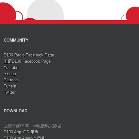
COMMUNITY
D100 Radio Facebook Page
上環D100 Facebook Page
Youtube
e-shop
Patreon
TuneIn
Twitter
DOWNLOAD
立即下載D100 app收聽精采節目！
D100 App iOS 用戶
D100 App Android 用戶