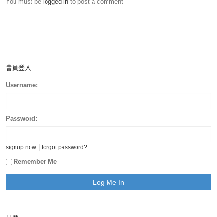
You must be
logged in
to post a comment.
會員登入
Username:
Password:
|
signup now
forgot password?
Remember Me