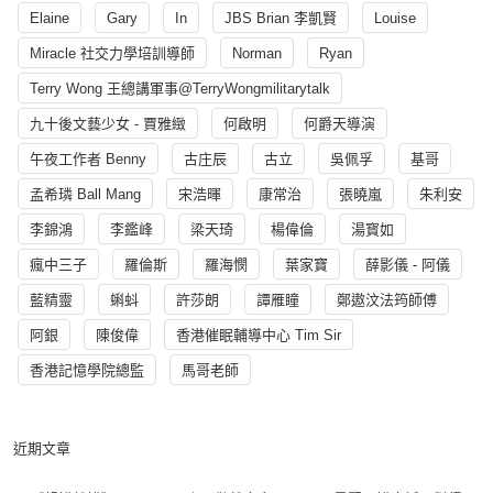
Elaine
Gary
In
JBS Brian 李凱賢
Louise
Miracle 社交力學培訓導師
Norman
Ryan
Terry Wong 王總講軍事@TerryWongmilitarytalk
九十後文藝少女 - 賈雅緻
何啟明
何爵天導演
午夜工作者 Benny
古庄辰
古立
吳佩孚
基哥
孟希璘 Ball Mang
宋浩暉
康常治
張曉嵐
朱利安
李錦鴻
李鑑峰
梁天琦
楊偉倫
湯寳如
瘋中三子
羅倫斯
羅海憫
葉家寶
薛影儀 - 阿儀
藍精靈
蝌蚪
許莎朗
譚雁瞳
鄭遨汶法筠師傅
阿銀
陳俊偉
香港催眠輔導中心 Tim Sir
香港記憶學院總監
馬哥老師
近期文章