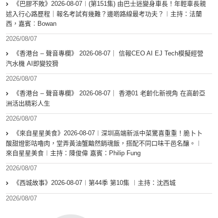
《巴膠不敗》2026-08-07︱(第151集) 由巴士迷變身車長！年輕車長親
述入行心路歷程｜報名考試有幾難？邊啲路線最考功夫？︱主持：法蘭
西，嘉賓︰Bowan
2026/08/07
《香港台 – 聲音專欄》 2026-08-07｜ 信報CEO AI EJ Tech模擬經營
汽水機 AI即變狡猾
2026/08/07
《香港台 – 聲音專欄》 2026-08-07｜ 香港01 老齡化新視角 在高齡亞
洲活出精彩人生
2026/08/07
《來自星星美食》2026-08-07︱深圳高端新派中菜驚喜重重！脆卜卜
酸甜燈影咕嚕肉，堂弄黃油蟹黯然銷魂飯，搭配不同口味干邑名釀。︱
來自星星美食︱主持：陳俊偉 嘉賓：Philip Fung
2026/08/07
《西城故事》2026-08-07︱第44季 第10集 ︱主持：沈西城
2026/08/07