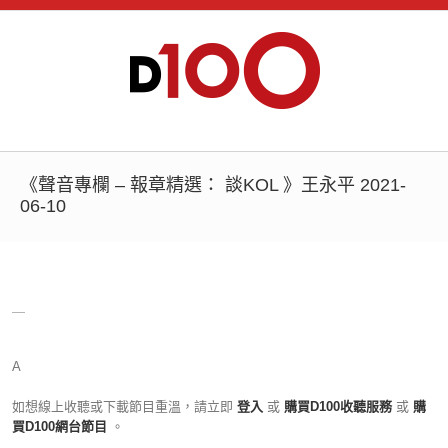
《聲音專欄 – 報章精選： 談KOL 》王永平 2021-
06-10
＿
A
如想線上收聽或下載節目重溫，請立即
登入
或
購買D100收聽服務
或
購
買D100網台節目
。