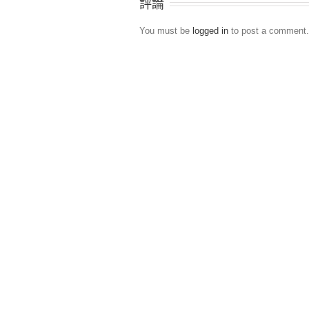
評論
You must be
logged in
to post a comment.