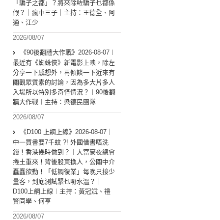
「騙子之都」？將來除咗騙子乜都係
假？｜瘋中三子｜主持：王德全、阿
通、江少
2026/08/07
《90後翻牆大作戰》2026-08-07︱
最近有《蜘蛛俠》新電影上映，除左
分享一下感想外，再傾談一下近來有
關觀眾質素的討論，因為多大片多人
入場所以特別多奇怪情況？︱90後翻
牆大作戰︱主持：梁德民團隊
2026/08/07
《D100 上綱上線》2026-08-07｜
中一買書要7千蚊 ?! 外國借書唔洗
錢！香港幾時做到？｜大富豪夜總會
捲土重來！背後股東換人，公關中介
蠢蠢欲動！「低調復業」每晚只接少
量客，到底測試緊乜嘢水溫？｜
D100上綱上線︱主持：黃冠斌、禮
賢同學、何亨
2026/08/07