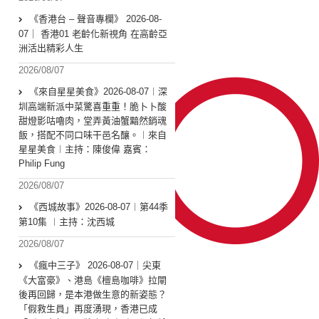
《香港台 – 聲音專欄》 2026-08-
07｜ 香港01 老齡化新視角 在高齡亞
洲活出精彩人生
2026/08/07
《來自星星美食》2026-08-07︱深
圳高端新派中菜驚喜重重！脆卜卜酸
甜燈影咕嚕肉，堂弄黃油蟹黯然銷魂
飯，搭配不同口味干邑名釀。︱來自
星星美食︱主持：陳俊偉 嘉賓：
Philip Fung
2026/08/07
《西城故事》2026-08-07︱第44季
第10集 ︱主持：沈西城
2026/08/07
《瘋中三子》 2026-08-07｜尖東
《大富豪》、港島《檀島咖啡》拉閘
後再回歸，是本港做生意的新姿態？
「假救生員」再度湧現，香港已成