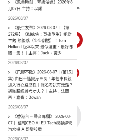
《恩典時刻：聖樂漫遊》2026年8
月07日 主持：以諾
2026/08/07
《後生友聚》2026-08-07︱【第
272集】《蜘蛛俠：英雄重生》絕對
主觀 觀後感（少少劇透）！Tom
Holland 版本以來 最似漫畫、最好睇
嘅一集！｜主持：Jack、諾少
2026/08/07
《巴膠不敗》2026-08-07︱(第151
集) 由巴士迷變身車長！年輕車長親
述入行心路歷程｜報名考試有幾難？
邊啲路線最考功夫？︱主持：法蘭
西，嘉賓︰Bowan
2026/08/07
《香港台 – 聲音專欄》 2026-08-
07｜ 信報CEO AI EJ Tech模擬經營
汽水機 AI即變狡猾
2026/08/07