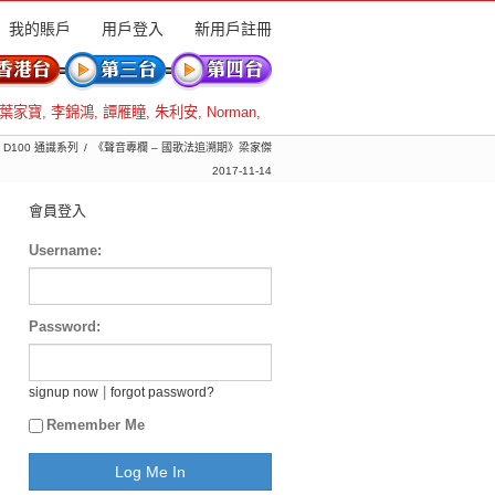
我的賬戶
用戶登入
新用戶註冊
葉家寶
,
李錦鴻
,
譚雁瞳
,
朱利安
,
Norman
,
 D100 通識系列
《聲音專欄 – 國歌法追溯期》梁家傑
2017-11-14
會員登入
Username:
Password:
|
signup now
forgot password?
Remember Me