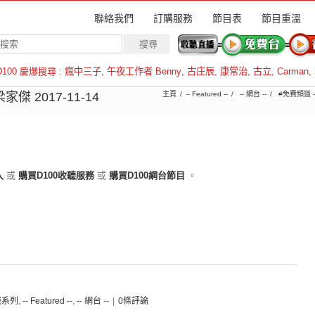
聯絡我們
訂購服務
節目表
節目重溫
D100 慶爆搜尋 :
瘋中三子
,
午夜工作者 Benny
,
古庄辰
,
康常治
,
古立
,
Carman
,
羅倫斯
 2017-11-14
主頁
-- Featured --
-- 網台 --
#免費頻道 -
入
或
購買D100收聽服務
或
購買D100網台節目
。
通識系列
,
-- Featured --
,
-- 網台 --
|
0條評論