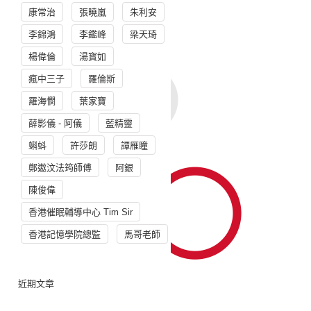
康常治
張曉嵐
朱利安
李錦鴻
李鑑峰
梁天琦
楊偉倫
湯寳如
瘋中三子
羅倫斯
羅海憫
葉家寶
薛影儀 - 阿儀
藍精靈
蝌蚪
許莎朗
譚雁瞳
鄭遨汶法筠師傅
阿銀
陳俊偉
香港催眠輔導中心 Tim Sir
香港記憶學院總監
馬哥老師
近期文章