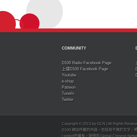
COMMUNITY
D100 Radio Facebook Page
上環D100 Facebook Page
Youtube
e-shop
Patreon
TuneIn
Twitter
Copyright © 2013 by GCN | All Rights Reser
D100 網站所載的內容，包括但不限於文字、照片
Limited所擁有。除得到 Global Chinese N