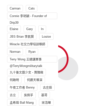
Carman
Cats
Connie 李玥穎 - Founder of
Drip39
Elaine
Gary
In
JBS Brian 李凱賢
Louise
Miracle 社交力學培訓導師
Norman
Ryan
Terry Wong 王總講軍事
@TerryWongmilitarytalk
九十後文藝少女 - 賈雅緻
何啟明
何爵天導演
午夜工作者 Benny
古庄辰
古立
吳佩孚
基哥
孟希璘 Ball Mang
宋浩暉