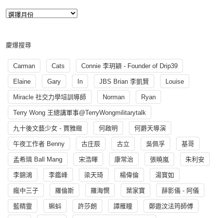
慶爆搜尋
Carman
Cats
Connie 李玥穎 - Founder of Drip39
Elaine
Gary
In
JBS Brian 李凱賢
Louise
Miracle 社交力學培訓導師
Norman
Ryan
Terry Wong 王總講軍事@TerryWongmilitarytalk
九十後文藝少女 - 賈雅緻
何啟明
何爵天導演
午夜工作者 Benny
古庄辰
古立
吳佩孚
基哥
孟希璘 Ball Mang
宋浩暉
康常治
張曉嵐
朱利安
李錦鴻
李鑑峰
梁天琦
楊偉倫
湯寳如
瘋中三子
羅倫斯
羅海憫
葉家寶
薛影儀 - 阿儀
藍精靈
蝌蚪
許莎朗
譚雁瞳
鄭遨汶法筠師傅