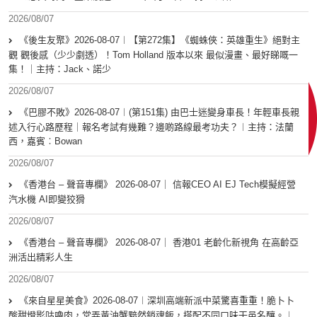
2026/08/07
《後生友聚》2026-08-07︱【第272集】《蜘蛛俠：英雄重生》絕對主
觀 觀後感（少少劇透）！Tom Holland 版本以來 最似漫畫、最好睇嘅一
集！｜主持：Jack、諾少
2026/08/07
《巴膠不敗》2026-08-07︱(第151集) 由巴士迷變身車長！年輕車長親
述入行心路歷程｜報名考試有幾難？邊啲路線最考功夫？︱主持：法蘭
西，嘉賓︰Bowan
2026/08/07
《香港台 – 聲音專欄》 2026-08-07｜ 信報CEO AI EJ Tech模擬經營
汽水機 AI即變狡猾
2026/08/07
《香港台 – 聲音專欄》 2026-08-07｜ 香港01 老齡化新視角 在高齡亞
洲活出精彩人生
2026/08/07
《來自星星美食》2026-08-07︱深圳高端新派中菜驚喜重重！脆卜卜
酸甜燈影咕嚕肉，堂弄黃油蟹黯然銷魂飯，搭配不同口味干邑名釀。︱