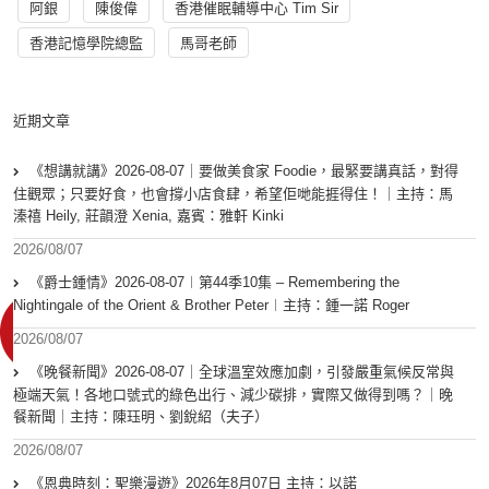
阿銀
陳俊偉
香港催眠輔導中心 Tim Sir
香港記憶學院總監
馬哥老師
近期文章
《想講就講》2026-08-07｜要做美食家 Foodie，最緊要講真話，對得
住觀眾；只要好食，也會撐小店食肆，希望佢哋能捱得住！｜主持：馬
溱禧 Heily, 莊韻澄 Xenia, 嘉賓：雅軒 Kinki
2026/08/07
《爵士鍾情》2026-08-07︱第44季10集 – Remembering the
Nightingale of the Orient & Brother Peter︱主持：鍾一諾 Roger
2026/08/07
《晚餐新聞》2026-08-07｜全球溫室效應加劇，引發嚴重氣候反常與
極端天氣！各地口號式的綠色出行、減少碳排，實際又做得到嗎？｜晚
餐新聞｜主持：陳珏明、劉銳紹（夫子）
2026/08/07
《恩典時刻：聖樂漫遊》2026年8月07日 主持：以諾