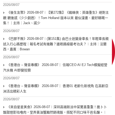
2026/08/07
《後生友聚》2026-08-07︱【第272集】《蜘蛛俠：英雄重生》絕對主
觀 觀後感（少少劇透）！Tom Holland 版本以來 最似漫畫、最好睇嘅一
集！｜主持：Jack、諾少
2026/08/07
《巴膠不敗》2026-08-07︱(第151集) 由巴士迷變身車長！年輕車長親
述入行心路歷程｜報名考試有幾難？邊啲路線最考功夫？︱主持：法蘭
西，嘉賓︰Bowan
2026/08/07
《香港台 – 聲音專欄》 2026-08-07｜ 信報CEO AI EJ Tech模擬經營
汽水機 AI即變狡猾
2026/08/07
《香港台 – 聲音專欄》 2026-08-07｜ 香港01 老齡化新視角 在高齡亞
洲活出精彩人生
2026/08/07
《來自星星美食》2026-08-07︱深圳高端新派中菜驚喜重重！脆卜卜
酸甜燈影咕嚕肉，堂弄黃油蟹黯然銷魂飯，搭配不同口味干邑名釀。︱