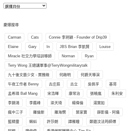
慶爆搜尋
Carman
Cats
Connie 李玥穎 - Founder of Drip39
Elaine
Gary
In
JBS Brian 李凱賢
Louise
Miracle 社交力學培訓導師
Norman
Ryan
Terry Wong 王總講軍事@TerryWongmilitarytalk
九十後文藝少女 - 賈雅緻
何啟明
何爵天導演
午夜工作者 Benny
古庄辰
古立
吳佩孚
基哥
孟希璘 Ball Mang
宋浩暉
康常治
張曉嵐
朱利安
李錦鴻
李鑑峰
梁天琦
楊偉倫
湯寳如
瘋中三子
羅倫斯
羅海憫
葉家寶
薛影儀 - 阿儀
藍精靈
蝌蚪
許莎朗
譚雁瞳
鄭遨汶法筠師傅
阿銀
陳俊偉
香港催眠輔導中心 Tim Sir