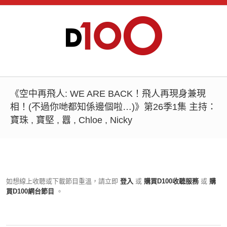
《空中再飛人: WE ARE BACK！飛人再現身兼現
相！(不過你哋都知係邊個啦…)》第26季1集 主持：
寶珠 , 寶堅 , 囂 , Chloe , Nicky
如想線上收聽或下載節目重溫，請立即
登入
或
購買D100收聽服務
或
購
買D100網台節目
。