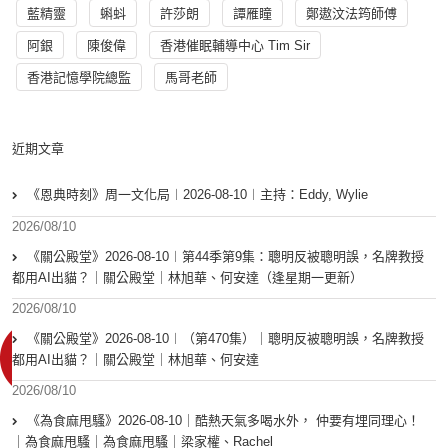
藍精靈
蝌蚪
許莎朗
譚雁瞳
鄭遨汶法筠師傅
阿銀
陳俊偉
香港催眠輔導中心 Tim Sir
香港記憶學院總監
馬哥老師
近期文章
《恩典時刻》周一文化局︱2026-08-10︱主持：Eddy, Wylie
2026/08/10
《關公殿堂》2026-08-10︱第44季第9集：聰明反被聰明誤，名牌教授
都用AI出貓？｜關公殿堂｜林旭華、何安達（逢星期一更新）
2026/08/10
《關公殿堂》2026-08-10︱（第470集）｜聰明反被聰明誤，名牌教授
都用AI出貓？｜關公殿堂｜林旭華、何安達
2026/08/10
《為食麻甩騷》2026-08-10｜酷熱天氣多喝水外， 仲要有埋同理心！
｜為食麻甩騷｜為食麻甩騷｜梁家權、Rachel