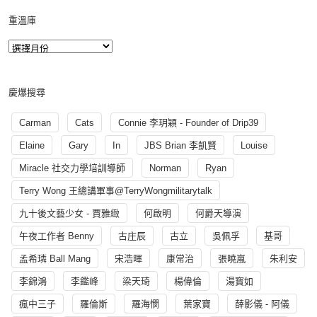
重溫庫
慶爆搜尋
Carman
Cats
Connie 李玥穎 - Founder of Drip39
Elaine
Gary
In
JBS Brian 李凱賢
Louise
Miracle 社交力學培訓導師
Norman
Ryan
Terry Wong 王總講軍事@TerryWongmilitarytalk
九十後文藝少女 - 賈雅緻
何啟明
何爵天導演
午夜工作者 Benny
古庄辰
古立
吳佩孚
基哥
孟希璘 Ball Mang
宋浩暉
康常治
張曉嵐
朱利安
李錦鴻
李鑑峰
梁天琦
楊偉倫
湯寳如
瘋中三子
羅倫斯
羅海憫
葉家寶
薛影儀 - 阿儀