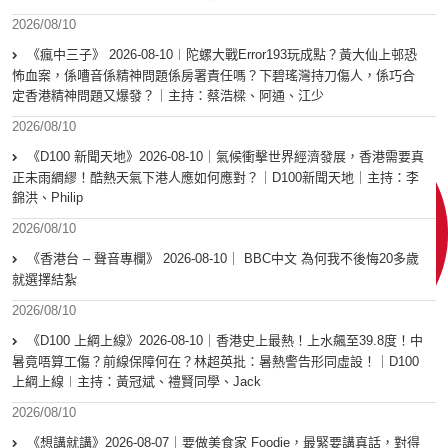
2026/08/10
《瘋中三子》 2026-08-10︱陀螺大戰Error193玩成點？黃大仙上邨恐
怖血案，係嘈音係精神問題係房署責任嗎？下碧瑤灣持刀傷人，係巧合
定香港精神問題又爆發？｜主持：蔡浩樑、阿通、江少
2026/08/10
《D100 新聞天地》2026-08-10｜氣候衝擊世界經濟發展，香港需要真
正未雨綢繆！酷熱天氣下港人應如何應對？｜D100新聞天地｜主持：李
錦洪、Philip
2026/08/10
《香港台 – 聲音專欄》 2026-08-10｜ BBC中文 為何我不後悔20多歲
就選擇結紮
2026/08/10
《D100 上綱上線》2026-08-10｜香港史上最熱！上水飆至39.8度！中
暑竟唔算工傷？前線保障何在？林超英批：暑熱警告形同虛設！｜D100
上綱上線︱主持：黃冠斌、禮賢同學、Jack
2026/08/10
《想講就講》2026-08-07｜要做美食家 Foodie，最緊要講真話，對得