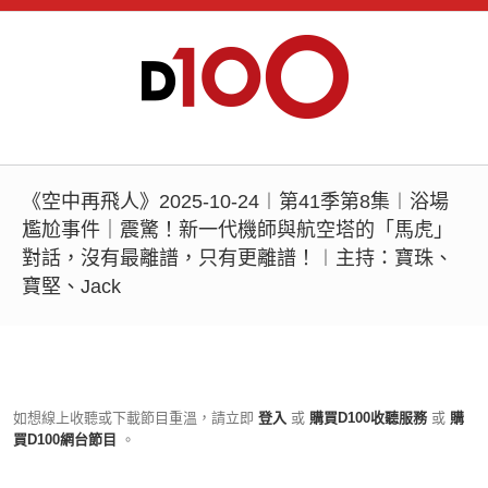
《空中再飛人》2025-10-24︱第41季第8集︱浴場
尷尬事件｜震驚！新一代機師與航空塔的「馬虎」
對話，沒有最離譜，只有更離譜！︱主持：寶珠、
寶堅、Jack
如想線上收聽或下載節目重溫，請立即
登入
或
購買D100收聽服務
或
購
買D100網台節目
。