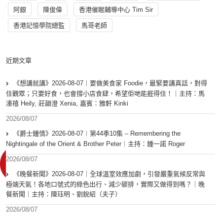
阿銀
陳俊偉
香港催眠輔導中心 Tim Sir
香港記憶學院總監
馬哥老師
近期文章
《想講就講》2026-08-07｜要做美食家 Foodie，最緊要講真話，對得
住觀眾；只要好食，也會撐小店食肆，希望佢哋能捱得住！｜主持：馬
溱禧 Heily, 莊韻澄 Xenia, 嘉賓：雅軒 Kinki
2026/08/07
《爵士鍾情》2026-08-07︱第44季10集 – Remembering the
Nightingale of the Orient & Brother Peter︱主持：鍾一諾 Roger
2026/08/07
《晚餐新聞》2026-08-07｜全球溫室效應加劇，引發嚴重氣候反常與
極端天氣！各地口號式的綠色出行、減少碳排，實際又做得到嗎？｜晚
餐新聞｜主持：陳珏明、劉銳紹（夫子）
2026/08/07