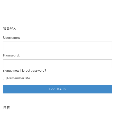
會員登入
Username:
Password:
|
signup now
forgot password?
Remember Me
日曆