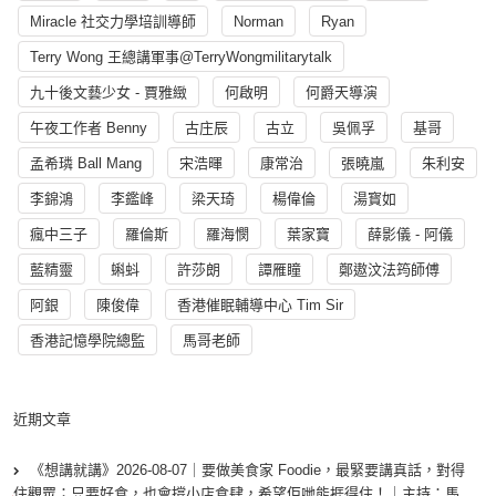
Miracle 社交力學培訓導師
Norman
Ryan
Terry Wong 王總講軍事@TerryWongmilitarytalk
九十後文藝少女 - 賈雅緻
何啟明
何爵天導演
午夜工作者 Benny
古庄辰
古立
吳佩孚
基哥
孟希璘 Ball Mang
宋浩暉
康常治
張曉嵐
朱利安
李錦鴻
李鑑峰
梁天琦
楊偉倫
湯寳如
瘋中三子
羅倫斯
羅海憫
葉家寶
薛影儀 - 阿儀
藍精靈
蝌蚪
許莎朗
譚雁瞳
鄭遨汶法筠師傅
阿銀
陳俊偉
香港催眠輔導中心 Tim Sir
香港記憶學院總監
馬哥老師
近期文章
《想講就講》2026-08-07｜要做美食家 Foodie，最緊要講真話，對得
住觀眾；只要好食，也會撐小店食肆，希望佢哋能捱得住！｜主持：馬