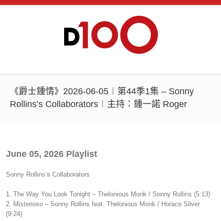
《爵士鍾情》2026-06-05︱第44季1集 – Sonny
Rollins’s Collaborators︱主持：鍾一諾 Roger
June 05, 2026 Playlist
Sonny Rollins’s Collaborators
1. The Way You Look Tonight – Thelonious Monk / Sonny Rollins (5:13)
2. Misterioso – Sonny Rollins feat. Thelonious Monk / Horace Silver
(9:24)