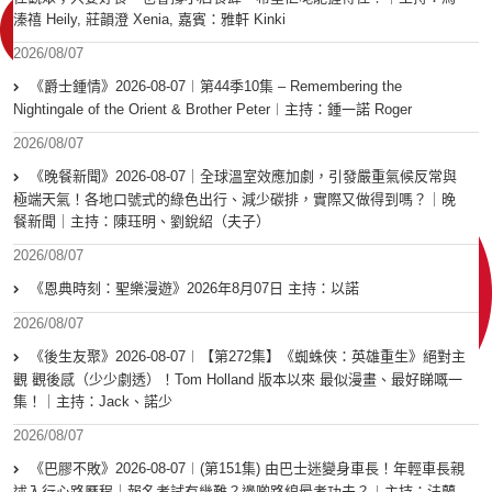
溱禧 Heily, 莊韻澄 Xenia, 嘉賓：雅軒 Kinki
2026/08/07
《爵士鍾情》2026-08-07︱第44季10集 – Remembering the
Nightingale of the Orient & Brother Peter︱主持：鍾一諾 Roger
2026/08/07
《晚餐新聞》2026-08-07｜全球溫室效應加劇，引發嚴重氣候反常與
極端天氣！各地口號式的綠色出行、減少碳排，實際又做得到嗎？｜晚
餐新聞｜主持：陳珏明、劉銳紹（夫子）
2026/08/07
《恩典時刻：聖樂漫遊》2026年8月07日 主持：以諾
2026/08/07
《後生友聚》2026-08-07︱【第272集】《蜘蛛俠：英雄重生》絕對主
觀 觀後感（少少劇透）！Tom Holland 版本以來 最似漫畫、最好睇嘅一
集！｜主持：Jack、諾少
2026/08/07
《巴膠不敗》2026-08-07︱(第151集) 由巴士迷變身車長！年輕車長親
述入行心路歷程｜報名考試有幾難？邊啲路線最考功夫？︱主持：法蘭