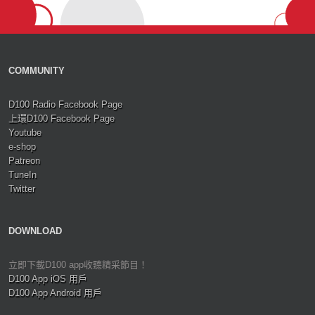
COMMUNITY
D100 Radio Facebook Page
上環D100 Facebook Page
Youtube
e-shop
Patreon
TuneIn
Twitter
DOWNLOAD
立即下載D100 app收聽精采節目！
D100 App iOS 用戶
D100 App Android 用戶