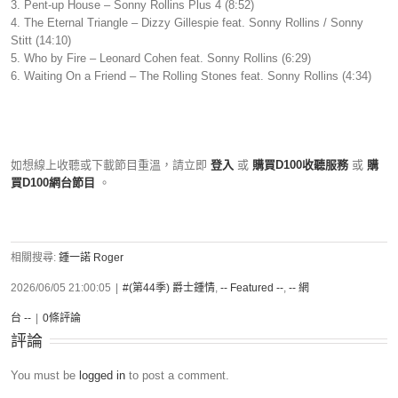
3. Pent-up House – Sonny Rollins Plus 4 (8:52)
4. The Eternal Triangle – Dizzy Gillespie feat. Sonny Rollins / Sonny
Stitt (14:10)
5. Who by Fire – Leonard Cohen feat. Sonny Rollins (6:29)
6. Waiting On a Friend – The Rolling Stones feat. Sonny Rollins (4:34)
如想線上收聽或下載節目重溫，請立即
登入
或
購買D100收聽服務
或
購
買D100網台節目
。
相關搜尋:
鍾一諾 Roger
2026/06/05 21:00:05
|
#(第44季) 爵士鍾情
,
-- Featured --
,
-- 網
台 --
|
0條評論
評論
You must be
logged in
to post a comment.