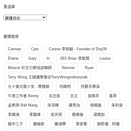
重溫庫
慶爆搜尋
Carman
Cats
Connie 李玥穎 - Founder of Drip39
Elaine
Gary
In
JBS Brian 李凱賢
Louise
Miracle 社交力學培訓導師
Norman
Ryan
Terry Wong 王總講軍事@TerryWongmilitarytalk
九十後文藝少女 - 賈雅緻
何啟明
何爵天導演
午夜工作者 Benny
古庄辰
古立
吳佩孚
基哥
孟希璘 Ball Mang
宋浩暉
康常治
張曉嵐
朱利安
李錦鴻
李鑑峰
梁天琦
楊偉倫
湯寳如
瘋中三子
羅倫斯
羅海憫
葉家寶
薛影儀 - 阿儀