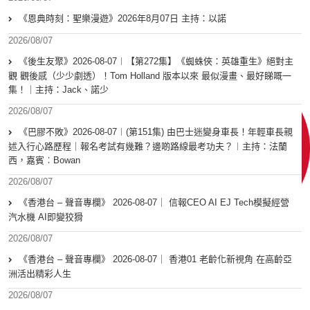
《恩典時刻：聖樂漫遊》2026年8月07日 主持：以諾
2026/08/07
《後生友聚》2026-08-07︱【第272集】《蜘蛛俠：英雄重生》絕對主
觀 觀後感（少少劇透）！Tom Holland 版本以來 最似漫畫、最好睇嘅一
集！｜主持：Jack、諾少
2026/08/07
《巴膠不敗》2026-08-07︱(第151集) 由巴士迷變身車長！年輕車長親
述入行心路歷程｜報名考試有幾難？邊啲路線最考功夫？︱主持：法蘭
西，嘉賓︰Bowan
2026/08/07
《香港台 – 聲音專欄》 2026-08-07｜ 信報CEO AI EJ Tech模擬經營
汽水機 AI即變狡猾
2026/08/07
《香港台 – 聲音專欄》 2026-08-07｜ 香港01 老齡化新視角 在高齡亞
洲活出精彩人生
2026/08/07