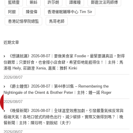
藍精靈
蝌蚪
許莎朗
譚雁瞳
鄭遨汶法筠師傅
阿銀
陳俊偉
香港催眠輔導中心 Tim Sir
香港記憶學院總監
馬哥老師
近期文章
《想講就講》2026-08-07｜要做美食家 Foodie，最緊要講真話，對得
住觀眾；只要好食，也會撐小店食肆，希望佢哋能捱得住！｜主持：馬
溱禧 Heily, 莊韻澄 Xenia, 嘉賓：雅軒 Kinki
2026/08/07
《爵士鍾情》2026-08-07︱第44季10集 – Remembering the
Nightingale of the Orient & Brother Peter︱主持：鍾一諾 Roger
2026/08/07
《晚餐新聞》2026-08-07｜全球溫室效應加劇，引發嚴重氣候反常與
極端天氣！各地口號式的綠色出行、減少碳排，實際又做得到嗎？｜晚
餐新聞｜主持：陳珏明、劉銳紹（夫子）
2026/08/07