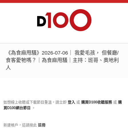
《為食麻甩騷》2026-07-06｜ 我愛毛孩， 但餐廳/
食客愛牠嗎？｜為食麻甩騷｜主持：班哥、奧地利
人
如想線上收聽或下載節目重溫，請立即
登入
或
購買D100收聽服務
或
購
買D100網台節目
。
新建帳戶，這請按此
註冊