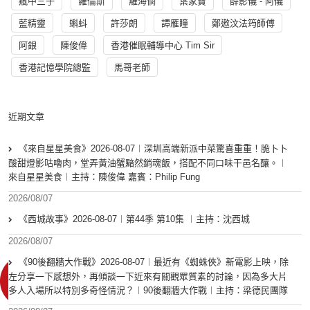
瘋中三子
羅倫斯
羅海憫
葉家寶
薛影儀 - 阿儀
藍精靈
蝌蚪
許莎朗
譚雁瞳
鄭遨汶法筠師傅
阿銀
陳俊偉
香港催眠輔導中心 Tim Sir
香港記憶學院總監
馬哥老師
近期文章
《來自星星美食》2026-08-07︱深圳高端新派中菜驚喜重重！脆卜卜
酸甜燈影咕嚕肉，堂弄黃油蟹黯然銷魂飯，搭配不同口味干邑名釀。︱
來自星星美食︱主持：陳俊偉 嘉賓：Philip Fung
2026/08/07
《西城故事》2026-08-07︱第44季 第10集 ︱主持：沈西城
2026/08/07
《90後翻牆大作戰》2026-08-07︱最近有《蜘蛛俠》新電影上映，除
左分享一下感想外，再傾談一下近來有關觀眾質素的討論，因為多大片
多人入場所以特別多奇怪情況？︱90後翻牆大作戰︱主持：梁德民團隊