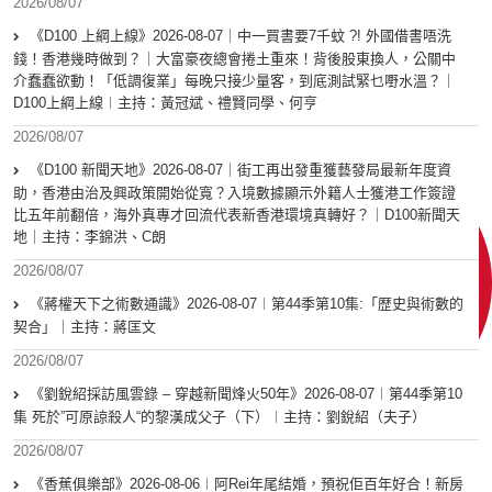
2026/08/07
《D100 上綱上線》2026-08-07｜中一買書要7千蚊 ?! 外國借書唔洗
錢！香港幾時做到？｜大富豪夜總會捲土重來！背後股東換人，公關中
介蠢蠢欲動！「低調復業」每晚只接少量客，到底測試緊乜嘢水溫？｜
D100上綱上線︱主持：黃冠斌、禮賢同學、何亨
2026/08/07
《D100 新聞天地》2026-08-07｜街工再出發重獲藝發局最新年度資
助，香港由治及興政策開始從寬？入境數據顯示外籍人士獲港工作簽證
比五年前翻倍，海外真專才回流代表新香港環境真轉好？｜D100新聞天
地｜主持：李錦洪、C朗
2026/08/07
《蔣權天下之術數通識》2026-08-07︱第44季第10集:「歴史與術數的
契合」｜主持：蔣匡文
2026/08/07
《劉銳紹採訪風雲錄 – 穿越新聞烽火50年》2026-08-07︱第44季第10
集 死於”可原諒殺人“的黎漢成父子（下）︱主持：劉銳紹（夫子）
2026/08/07
《香蕉俱樂部》2026-08-06︱阿Rei年尾結婚，預祝佢百年好合！新房