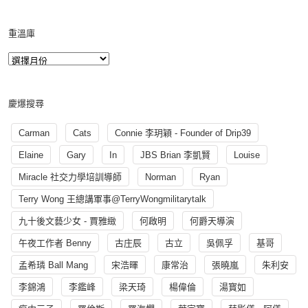
重溫庫
慶爆搜尋
Carman
Cats
Connie 李玥穎 - Founder of Drip39
Elaine
Gary
In
JBS Brian 李凱賢
Louise
Miracle 社交力學培訓導師
Norman
Ryan
Terry Wong 王總講軍事@TerryWongmilitarytalk
九十後文藝少女 - 賈雅緻
何啟明
何爵天導演
午夜工作者 Benny
古庄辰
古立
吳佩孚
基哥
孟希璘 Ball Mang
宋浩暉
康常治
張曉嵐
朱利安
李錦鴻
李鑑峰
梁天琦
楊偉倫
湯寳如