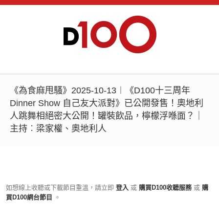
《為食麻甩騷》2025-10-13︱《D100十三周年
Dinner Show 自己友大派對》已公開發售！奧地利
人跳舞相絕密大公開！罐裝飲品，檸檬浮喺面？｜
主持︰梁家權、奧地利人
如想線上收聽或下載節目重溫，請立即
登入
或
購買D100收聽服務
或
購
買D100網台節目
。