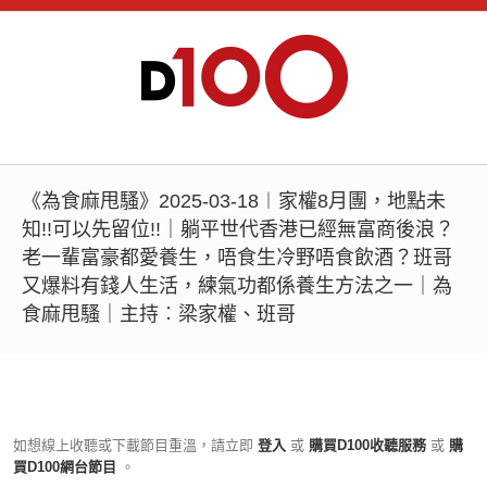
《為食麻甩騷》2025-03-18︱家權8月團，地點未
知!!可以先留位!!｜躺平世代香港已經無富商後浪？
老一輩富豪都愛養生，唔食生冷野唔食飲酒？班哥
又爆料有錢人生活，練氣功都係養生方法之一｜為
食麻甩騷｜主持︰梁家權、班哥
如想線上收聽或下載節目重溫，請立即
登入
或
購買D100收聽服務
或
購
買D100網台節目
。