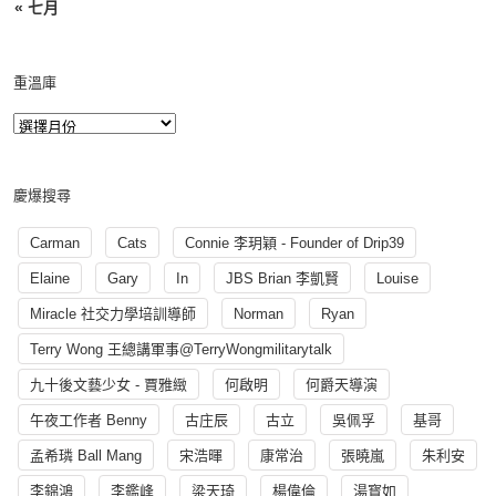
« 七月
重溫庫
慶爆搜尋
Carman
Cats
Connie 李玥穎 - Founder of Drip39
Elaine
Gary
In
JBS Brian 李凱賢
Louise
Miracle 社交力學培訓導師
Norman
Ryan
Terry Wong 王總講軍事@TerryWongmilitarytalk
九十後文藝少女 - 賈雅緻
何啟明
何爵天導演
午夜工作者 Benny
古庄辰
古立
吳佩孚
基哥
孟希璘 Ball Mang
宋浩暉
康常治
張曉嵐
朱利安
李錦鴻
李鑑峰
梁天琦
楊偉倫
湯寳如