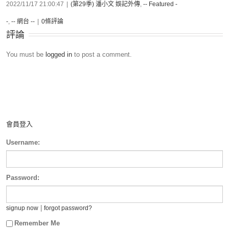
2022/11/17 21:00:47
|
(第29季) 潘小文 娛記外傳
,
-- Featured -
-
,
-- 網台 --
|
0條評論
評論
You must be
logged in
to post a comment.
會員登入
Username:
Password:
|
signup now
forgot password?
Remember Me