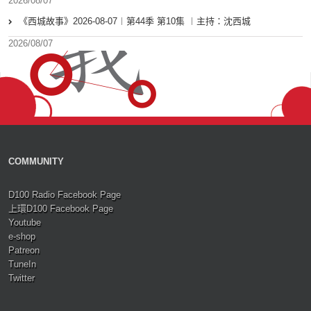
2026/08/07
《西城故事》2026-08-07︱第44季 第10集 ︱主持：沈西城
2026/08/07
COMMUNITY
D100 Radio Facebook Page
上環D100 Facebook Page
Youtube
e-shop
Patreon
TuneIn
Twitter