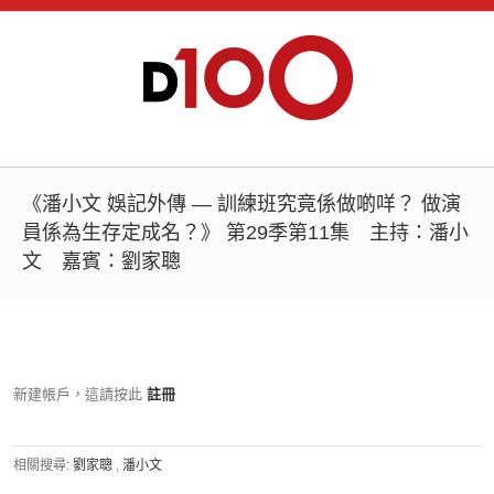
《潘小文 娛記外傳 — 訓練班究竟係做啲咩？ 做演
員係為生存定成名？》 第29季第11集 主持：潘小
文 嘉賓：劉家聰
新建帳戶，這請按此
註冊
相關搜尋:
劉家聰
,
潘小文