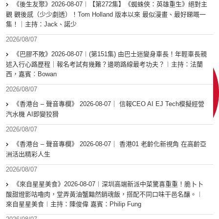
《後生友聚》2026-08-07︱【第272集】《蜘蛛俠：英雄重生》絕對主
觀 觀後感（少少劇透）！Tom Holland 版本以來 最似漫畫、最好睇嘅一
集！｜主持：Jack、諾少
2026/08/07
《巴膠不敗》2026-08-07︱(第151集) 由巴士迷變身車長！年輕車長親
述入行心路歷程｜報名考試有幾難？邊啲路線最考功夫？︱主持：法蘭
西，嘉賓︰Bowan
2026/08/07
《香港台 – 聲音專欄》 2026-08-07｜ 信報CEO AI EJ Tech模擬經營
汽水機 AI即變狡猾
2026/08/07
《香港台 – 聲音專欄》 2026-08-07｜ 香港01 老齡化新視角 在高齡亞
洲活出精彩人生
2026/08/07
《來自星星美食》2026-08-07︱深圳高端新派中菜驚喜重重！脆卜卜
酸甜燈影咕嚕肉，堂弄黃油蟹黯然銷魂飯，搭配不同口味干邑名釀。︱
來自星星美食︱主持：陳俊偉 嘉賓：Philip Fung