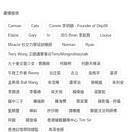
慶爆搜尋
Carman
Cats
Connie 李玥穎 - Founder of Drip39
Elaine
Gary
In
JBS Brian 李凱賢
Louise
Miracle 社交力學培訓導師
Norman
Ryan
Terry Wong 王總講軍事@TerryWongmilitarytalk
九十後文藝少女 - 賈雅緻
何啟明
何爵天導演
午夜工作者 Benny
古庄辰
古立
吳佩孚
基哥
孟希璘 Ball Mang
宋浩暉
康常治
張曉嵐
朱利安
李錦鴻
李鑑峰
梁天琦
楊偉倫
湯寳如
瘋中三子
羅倫斯
羅海憫
葉家寶
薛影儀 - 阿儀
藍精靈
蝌蚪
許莎朗
譚雁瞳
鄭遨汶法筠師傅
阿銀
陳俊偉
香港催眠輔導中心 Tim Sir
香港記憶學院總監
馬哥老師