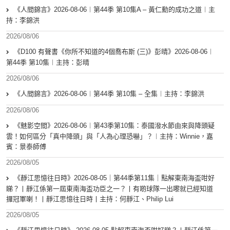
《人間錦言》2026-08-06︱第44季 第10集A – 黃仁勳的成功之道︱主
持：李錦洪
2026/08/06
《D100 有聲書《你所不知道的4個喬布斯 (三)》彭晴》2026-08-06︱
第44季 第10集︱主持：彭晴
2026/08/06
《人間錦言》2026-08-06︱第44季 第10集 – 全集︱主持：李錦洪
2026/08/06
《魅影空間》2026-08-06︱第43季第10集：泰國潑水節由來與降頭疑
雲！如何區分「真中降頭」與「人為心理恐嚇」？︱主持：Winnie，嘉
賓：景泰師傅
2026/08/05
《靜江思憶往日時》2026-08-05｜第44季第11集｜點解東南海盃咁好
睇？丨靜江係第一屆東南海盃功臣之一？丨有啲球隊一出嚟就已經知道
攞冠軍喇！丨靜江思憶往日時丨主持：何靜江、Philip Lui
2026/08/05