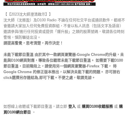
【【2023沈大師澄清啟示】】
沈大師（沈振盈）及D100 Radio 不論在任何社交平台或通訊軟件，都絕不
會邀請大家加入任何免費投資群組，不會以私人訊息（包括文字及語音）
邀請參與/進行任何投資或提供「爆升股」之類的股票號碼，敬請各位時刻
警惕，慎防騙徒出沒。
請提高警覺，思考清楚，再作決定！
未能下載節目重溫 由於其中一款網頁瀏覽器-Google Chrome的升級，未
能與D100網頁對應，導致各位聽眾未能下載節目重溫。 如需要下載D100
節目重溫，目前階段上，請使用另一個網頁瀏覽器-Firefox 下載， 待
Google Chrome 的修正版本推出，以解決未能下載的問題。 亦可按右
click選擇另存連結為,即可下載。不便之處，敬請見諒。
如想線上收聽或下載節目重溫，請立即
登入
或
購買D100收聽服務
或
購
買D100網台節目
。