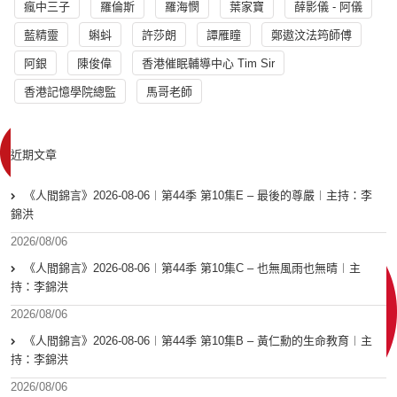
瘋中三子
羅倫斯
羅海憫
葉家寶
薛影儀 - 阿儀
藍精靈
蝌蚪
許莎朗
譚雁瞳
鄭遨汶法筠師傅
阿銀
陳俊偉
香港催眠輔導中心 Tim Sir
香港記憶學院總監
馬哥老師
近期文章
《人間錦言》2026-08-06︱第44季 第10集E – 最後的尊嚴︱主持：李
錦洪
2026/08/06
《人間錦言》2026-08-06︱第44季 第10集C – 也無風雨也無晴︱主
持：李錦洪
2026/08/06
《人間錦言》2026-08-06︱第44季 第10集B – 黃仁勳的生命教育︱主
持：李錦洪
2026/08/06