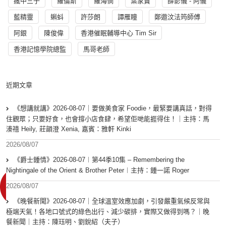
瘋中三子
羅倫斯
羅海憫
葉家寶
薛影儀 - 阿儀
藍精靈
蝌蚪
許莎朗
譚雁瞳
鄭遨汶法筠師傅
阿銀
陳俊偉
香港催眠輔導中心 Tim Sir
香港記憶學院總監
馬哥老師
近期文章
《想講就講》2026-08-07｜要做美食家 Foodie，最緊要講真話，對得
住觀眾；只要好食，也會撐小店食肆，希望佢哋能捱得住！｜主持：馬
溱禧 Heily, 莊韻澄 Xenia, 嘉賓：雅軒 Kinki
2026/08/07
《爵士鍾情》2026-08-07︱第44季10集 – Remembering the
Nightingale of the Orient & Brother Peter︱主持：鍾一諾 Roger
2026/08/07
《晚餐新聞》2026-08-07｜全球溫室效應加劇，引發嚴重氣候反常與
極端天氣！各地口號式的綠色出行、減少碳排，實際又做得到嗎？｜晚
餐新聞｜主持：陳珏明、劉銳紹（夫子）