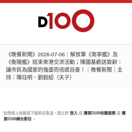
《晚餐新聞》2026-07-06｜解放軍《南寧艦》及
《衡陽艦》結束來港交流活動；陳國基歡送致辭：
讓市民為國家的強盛而倍感自豪！｜晚餐新聞｜主
持：陳珏明、劉銳紹（夫子）
如想線上收聽或下載節目重溫，請立即
登入
或
購買D100收聽服務
或
購
買D100網台節目
。