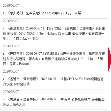
2026/08/07
《恩典時刻：聖樂漫遊》2026年8月07日 主持：以諾
2026/08/07
《後生友聚》2026-08-07︱【第272集】《蜘蛛俠：英雄重生》絕對主
觀 觀後感（少少劇透）！Tom Holland 版本以來 最似漫畫、最好睇嘅一
集！｜主持：Jack、諾少
2026/08/07
《巴膠不敗》2026-08-07︱(第151集) 由巴士迷變身車長！年輕車長親
述入行心路歷程｜報名考試有幾難？邊啲路線最考功夫？︱主持：法蘭
西，嘉賓︰Bowan
2026/08/07
《香港台 – 聲音專欄》 2026-08-07｜ 信報CEO AI EJ Tech模擬經營
汽水機 AI即變狡猾
2026/08/07
《香港台 – 聲音專欄》 2026-08-07｜ 香港01 老齡化新視角 在高齡亞
洲活出精彩人生