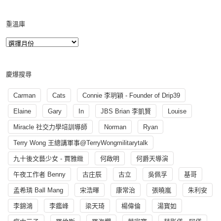
重溫庫
慶爆搜尋
Carman
Cats
Connie 李玥穎 - Founder of Drip39
Elaine
Gary
In
JBS Brian 李凱賢
Louise
Miracle 社交力學培訓導師
Norman
Ryan
Terry Wong 王總講軍事@TerryWongmilitarytalk
九十後文藝少女 - 賈雅緻
何啟明
何爵天導演
午夜工作者 Benny
古庄辰
古立
吳佩孚
基哥
孟希璘 Ball Mang
宋浩暉
康常治
張曉嵐
朱利安
李錦鴻
李鑑峰
梁天琦
楊偉倫
湯寳如