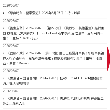
2026/08/07
《恩典時刻：聖樂漫遊》2026年8月07日 主持：以諾
2026/08/07
《後生友聚》2026-08-07︱【第272集】《蜘蛛俠：英雄重生》絕對主
觀 觀後感（少少劇透）！Tom Holland 版本以來 最似漫畫、最好睇嘅一
集！｜主持：Jack、諾少
2026/08/07
《巴膠不敗》2026-08-07︱(第151集) 由巴士迷變身車長！年輕車長親
述入行心路歷程｜報名考試有幾難？邊啲路線最考功夫？︱主持：法蘭
西，嘉賓︰Bowan
2026/08/07
《香港台 – 聲音專欄》 2026-08-07｜ 信報CEO AI EJ Tech模擬經營
汽水機 AI即變狡猾
2026/08/07
《香港台 – 聲音專欄》 2026-08-07｜ 香港01 老齡化新視角 在高齡亞
洲活出精彩人生