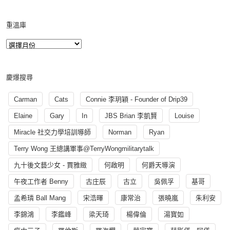
重溫庫
慶爆搜尋
Carman
Cats
Connie 李玥穎 - Founder of Drip39
Elaine
Gary
In
JBS Brian 李凱賢
Louise
Miracle 社交力學培訓導師
Norman
Ryan
Terry Wong 王總講軍事@TerryWongmilitarytalk
九十後文藝少女 - 賈雅緻
何啟明
何爵天導演
午夜工作者 Benny
古庄辰
古立
吳佩孚
基哥
孟希璘 Ball Mang
宋浩暉
康常治
張曉嵐
朱利安
李錦鴻
李鑑峰
梁天琦
楊偉倫
湯寳如