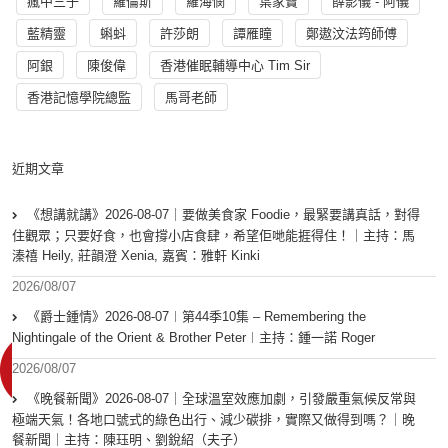
瘋中三子
羅倫斯
羅海憫
葉家寶
薛影儀 - 阿儀
藍精靈
蝌蚪
許莎朗
譚雁瞳
鄭遨汶法筠師傅
阿銀
陳俊偉
香港催眠輔導中心 Tim Sir
香港記憶學院總監
馬哥老師
近期文章
《想講就講》2026-08-07｜要做美食家 Foodie，最緊要講真話，對得
住觀眾；只要好食，也會撐小店食肆，希望佢哋能捱得住！｜主持：馬
溱禧 Heily, 莊韻澄 Xenia, 嘉賓：雅軒 Kinki
2026/08/07
《爵士鍾情》2026-08-07︱第44季10集 – Remembering the
Nightingale of the Orient & Brother Peter︱主持：鍾一諾 Roger
2026/08/07
《晚餐新聞》2026-08-07｜全球溫室效應加劇，引發嚴重氣候反常與
極端天氣！各地口號式的綠色出行、減少碳排，實際又做得到嗎？｜晚
餐新聞｜主持：陳珏明、劉銳紹（夫子）