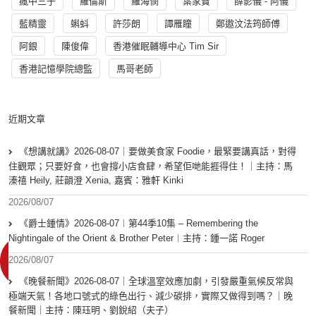
瘋中三子
羅倫斯
羅海憫
葉家寶
薛影儀 - 阿儀
藍精靈
蝌蚪
許莎朗
譚雁瞳
鄭遨汶法筠師傅
阿銀
陳俊偉
香港催眠輔導中心 Tim Sir
香港記憶學院總監
馬哥老師
近期文章
《想講就講》2026-08-07｜要做美食家 Foodie，最緊要講真話，對得
住觀眾；只要好食，也會撐小店食肆，希望佢哋能捱得住！｜主持：馬
溱禧 Heily, 莊韻澄 Xenia, 嘉賓：雅軒 Kinki
2026/08/07
《爵士鍾情》2026-08-07︱第44季10集 – Remembering the
Nightingale of the Orient & Brother Peter︱主持：鍾一諾 Roger
2026/08/07
《晚餐新聞》2026-08-07｜全球溫室效應加劇，引發嚴重氣候反常與
極端天氣！各地口號式的綠色出行、減少碳排，實際又做得到嗎？｜晚
餐新聞｜主持：陳珏明、劉銳紹（夫子）