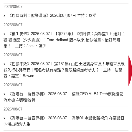
2026/08/07
《恩典時刻：聖樂漫遊》2026年8月07日 主持：以諾
2026/08/07
《後生友聚》2026-08-07︱【第272集】《蜘蛛俠：英雄重生》絕對主
觀 觀後感（少少劇透）！Tom Holland 版本以來 最似漫畫、最好睇嘅一
集！｜主持：Jack、諾少
2026/08/07
《巴膠不敗》2026-08-07︱(第151集) 由巴士迷變身車長！年輕車長親
述入行心路歷程｜報名考試有幾難？邊啲路線最考功夫？︱主持：法蘭
西，嘉賓︰Bowan
2026/08/07
《香港台 – 聲音專欄》 2026-08-07｜ 信報CEO AI EJ Tech模擬經營
汽水機 AI即變狡猾
2026/08/07
《香港台 – 聲音專欄》 2026-08-07｜ 香港01 老齡化新視角 在高齡亞
洲活出精彩人生