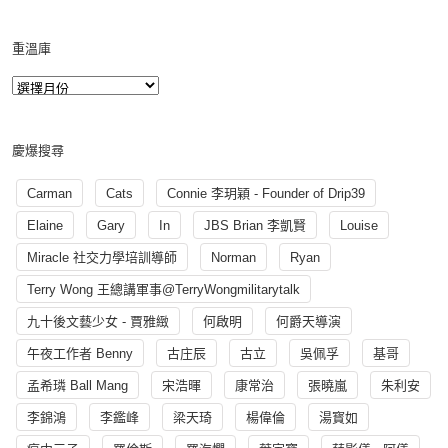
重溫庫
慶爆搜尋
Carman
Cats
Connie 李玥穎 - Founder of Drip39
Elaine
Gary
In
JBS Brian 李凱賢
Louise
Miracle 社交力學培訓導師
Norman
Ryan
Terry Wong 王總講軍事@TerryWongmilitarytalk
九十後文藝少女 - 賈雅緻
何啟明
何爵天導演
午夜工作者 Benny
古庄辰
古立
吳佩孚
基哥
孟希璘 Ball Mang
宋浩暉
康常治
張曉嵐
朱利安
李錦鴻
李鑑峰
梁天琦
楊偉倫
湯寳如