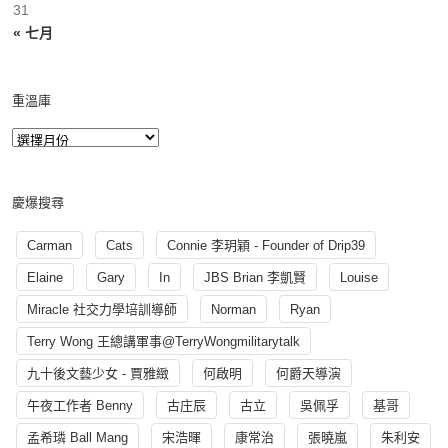
31
« 七月
重溫庫
慶爆搜尋
Carman
Cats
Connie 李玥穎 - Founder of Drip39
Elaine
Gary
In
JBS Brian 李凱賢
Louise
Miracle 社交力學培訓導師
Norman
Ryan
Terry Wong 王總講軍事@TerryWongmilitarytalk
九十後文藝少女 - 賈雅緻
何啟明
何爵天導演
午夜工作者 Benny
古庄辰
古立
吳佩孚
基哥
孟希璘 Ball Mang
宋浩暉
康常治
張曉嵐
朱利安