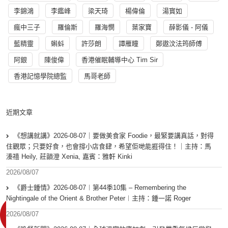
李錦鴻
李鑑峰
梁天琦
楊偉倫
湯寳如
瘋中三子
羅倫斯
羅海憫
葉家寶
薛影儀 - 阿儀
藍精靈
蝌蚪
許莎朗
譚雁瞳
鄭遨汶法筠師傅
阿銀
陳俊偉
香港催眠輔導中心 Tim Sir
香港記憶學院總監
馬哥老師
近期文章
《想講就講》2026-08-07｜要做美食家 Foodie，最緊要講真話，對得
住觀眾；只要好食，也會撐小店食肆，希望佢哋能捱得住！｜主持：馬
溱禧 Heily, 莊韻澄 Xenia, 嘉賓：雅軒 Kinki
2026/08/07
《爵士鍾情》2026-08-07︱第44季10集 – Remembering the
Nightingale of the Orient & Brother Peter︱主持：鍾一諾 Roger
2026/08/07