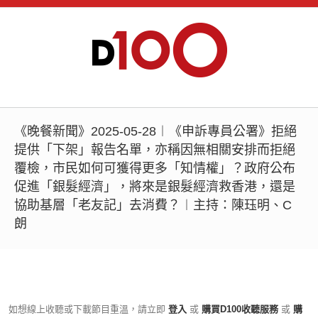
《晚餐新聞》2025-05-28︱《申訴專員公署》拒絕
提供「下架」報告名單，亦稱因無相關安排而拒絕
覆檢，市民如何可獲得更多「知情權」？政府公布
促進「銀髮經濟」，將來是銀髮經濟救香港，還是
協助基層「老友記」去消費？︱主持：陳珏明、C
朗
如想線上收聽或下載節目重溫，請立即
登入
或
購買D100收聽服務
或
購