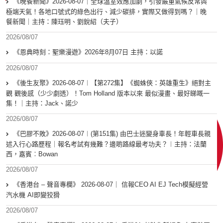
《晚餐新聞》2026-08-07｜全球溫室效應加劇，引發嚴重氣候反常與
極端天氣！各地口號式的綠色出行、減少碳排，實際又做得到嗎？｜晚
餐新聞｜主持：陳珏明、劉銳紹（夫子）
2026/08/07
《恩典時刻：聖樂漫遊》2026年8月07日 主持：以諾
2026/08/07
《後生友聚》2026-08-07︱【第272集】《蜘蛛俠：英雄重生》絕對主
觀 觀後感（少少劇透）！Tom Holland 版本以來 最似漫畫、最好睇嘅一
集！｜主持：Jack、諾少
2026/08/07
《巴膠不敗》2026-08-07︱(第151集) 由巴士迷變身車長！年輕車長親
述入行心路歷程｜報名考試有幾難？邊啲路線最考功夫？︱主持：法蘭
西，嘉賓︰Bowan
2026/08/07
《香港台 – 聲音專欄》 2026-08-07｜ 信報CEO AI EJ Tech模擬經營
汽水機 AI即變狡猾
2026/08/07