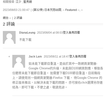
相關搜尋:
江少
,
藍秀朗
2023/08/03 21:00:47
|
(第32季) 日本咒怨凶間
,
-- Featured --
,
--
網台 --
|
2 評論
2 評論
DianaLeung
2023/08/04 at 08:03
登入後再回覆
不能下載
Jack Lam
2023/08/11 at 18:47
登入後再回覆
如未能下載節目重溫，是由於其中一款網頁瀏覽器-
Google Chrome的升級，未能與D100網頁對應，導致各
位聽眾未能下載節目重溫。 如需要下載D100節目重溫，目前階段
上，請使用另一個網頁瀏覽器-Firefox 下載， 待Google Chrome 的
修正版本推出，以解決未能下載的問題。 亦可按右click選擇另存連
結為，即可下載。不便之處，敬請見諒。