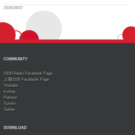
2026/08/07
COMMUNITY
D100 Radio Facebook Page
上環D100 Facebook Page
Youtube
e-shop
Patreon
TuneIn
Twitter
DOWNLOAD