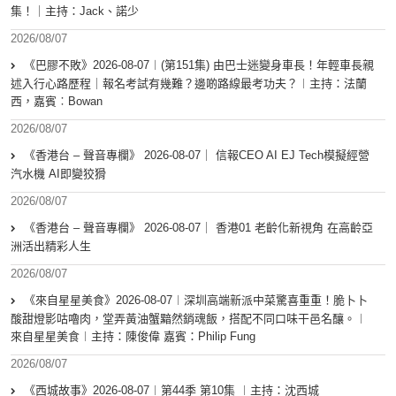
集！｜主持：Jack、諾少
2026/08/07
《巴膠不敗》2026-08-07︱(第151集) 由巴士迷變身車長！年輕車長親
述入行心路歷程｜報名考試有幾難？邊啲路線最考功夫？︱主持：法蘭
西，嘉賓︰Bowan
2026/08/07
《香港台 – 聲音專欄》 2026-08-07｜ 信報CEO AI EJ Tech模擬經營
汽水機 AI即變狡猾
2026/08/07
《香港台 – 聲音專欄》 2026-08-07｜ 香港01 老齡化新視角 在高齡亞
洲活出精彩人生
2026/08/07
《來自星星美食》2026-08-07︱深圳高端新派中菜驚喜重重！脆卜卜
酸甜燈影咕嚕肉，堂弄黃油蟹黯然銷魂飯，搭配不同口味干邑名釀。︱
來自星星美食︱主持：陳俊偉 嘉賓：Philip Fung
2026/08/07
《西城故事》2026-08-07︱第44季 第10集 ︱主持：沈西城