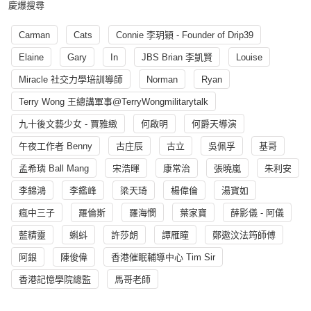
慶爆搜尋
Carman
Cats
Connie 李玥穎 - Founder of Drip39
Elaine
Gary
In
JBS Brian 李凱賢
Louise
Miracle 社交力學培訓導師
Norman
Ryan
Terry Wong 王總講軍事@TerryWongmilitarytalk
九十後文藝少女 - 賈雅緻
何啟明
何爵天導演
午夜工作者 Benny
古庄辰
古立
吳佩孚
基哥
孟希璘 Ball Mang
宋浩暉
康常治
張曉嵐
朱利安
李錦鴻
李鑑峰
梁天琦
楊偉倫
湯寳如
瘋中三子
羅倫斯
羅海憫
葉家寶
薛影儀 - 阿儀
藍精靈
蝌蚪
許莎朗
譚雁瞳
鄭遨汶法筠師傅
阿銀
陳俊偉
香港催眠輔導中心 Tim Sir
香港記憶學院總監
馬哥老師