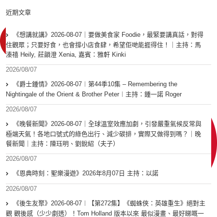
近期文章
《想講就講》2026-08-07｜要做美食家 Foodie，最緊要講真話，對得
住觀眾；只要好食，也會撐小店食肆，希望佢哋能捱得住！｜主持：馬
溱禧 Heily, 莊韻澄 Xenia, 嘉賓：雅軒 Kinki
2026/08/07
《爵士鍾情》2026-08-07︱第44季10集 – Remembering the
Nightingale of the Orient & Brother Peter︱主持：鍾一諾 Roger
2026/08/07
《晚餐新聞》2026-08-07｜全球溫室效應加劇，引發嚴重氣候反常與
極端天氣！各地口號式的綠色出行、減少碳排，實際又做得到嗎？｜晚
餐新聞｜主持：陳珏明、劉銳紹（夫子）
2026/08/07
《恩典時刻：聖樂漫遊》2026年8月07日 主持：以諾
2026/08/07
《後生友聚》2026-08-07︱【第272集】《蜘蛛俠：英雄重生》絕對主
觀 觀後感（少少劇透）！Tom Holland 版本以來 最似漫畫、最好睇嘅一