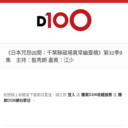
《日本咒怨凶間：千葉縣磁場異常幽靈橋》第32季9
集 主持：藍秀朗 嘉賓：江少
如想線上收聽或下載節目重溫，請立即
登入
或
購買D100收聽服務
或
購
買D100網台節目
。