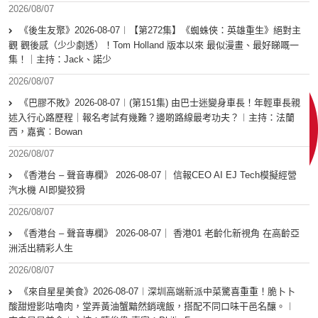
2026/08/07
《後生友聚》2026-08-07︱【第272集】《蜘蛛俠：英雄重生》絕對主
觀 觀後感（少少劇透）！Tom Holland 版本以來 最似漫畫、最好睇嘅一
集！｜主持：Jack、諾少
2026/08/07
《巴膠不敗》2026-08-07︱(第151集) 由巴士迷變身車長！年輕車長親
述入行心路歷程｜報名考試有幾難？邊啲路線最考功夫？︱主持：法蘭
西，嘉賓︰Bowan
2026/08/07
《香港台 – 聲音專欄》 2026-08-07｜ 信報CEO AI EJ Tech模擬經營
汽水機 AI即變狡猾
2026/08/07
《香港台 – 聲音專欄》 2026-08-07｜ 香港01 老齡化新視角 在高齡亞
洲活出精彩人生
2026/08/07
《來自星星美食》2026-08-07︱深圳高端新派中菜驚喜重重！脆卜卜
酸甜燈影咕嚕肉，堂弄黃油蟹黯然銷魂飯，搭配不同口味干邑名釀。︱