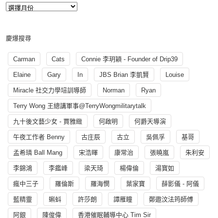
慶爆搜尋
Carman
Cats
Connie 李玥穎 - Founder of Drip39
Elaine
Gary
In
JBS Brian 李凱賢
Louise
Miracle 社交力學培訓導師
Norman
Ryan
Terry Wong 王總講軍事@TerryWongmilitarytalk
九十後文藝少女 - 賈雅緻
何啟明
何爵天導演
午夜工作者 Benny
古庄辰
古立
吳佩孚
基哥
孟希璘 Ball Mang
宋浩暉
康常治
張曉嵐
朱利安
李錦鴻
李鑑峰
梁天琦
楊偉倫
湯寳如
瘋中三子
羅倫斯
羅海憫
葉家寶
薛影儀 - 阿儀
藍精靈
蝌蚪
許莎朗
譚雁瞳
鄭遨汶法筠師傅
阿銀
陳俊偉
香港催眠輔導中心 Tim Sir