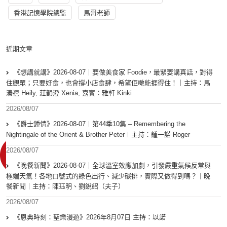
香港記憶學院總監
馬哥老師
近期文章
《想講就講》2026-08-07｜要做美食家 Foodie，最緊要講真話，對得
住觀眾；只要好食，也會撐小店食肆，希望佢哋能捱得住！｜主持：馬
溱禧 Heily, 莊韻澄 Xenia, 嘉賓：雅軒 Kinki
2026/08/07
《爵士鍾情》2026-08-07︱第44季10集 – Remembering the
Nightingale of the Orient & Brother Peter︱主持：鍾一諾 Roger
2026/08/07
《晚餐新聞》2026-08-07｜全球溫室效應加劇，引發嚴重氣候反常與
極端天氣！各地口號式的綠色出行、減少碳排，實際又做得到嗎？｜晚
餐新聞｜主持：陳珏明、劉銳紹（夫子）
2026/08/07
《恩典時刻：聖樂漫遊》2026年8月07日 主持：以諾