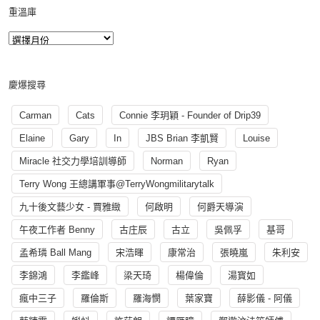
重溫庫
慶爆搜尋
Carman
Cats
Connie 李玥穎 - Founder of Drip39
Elaine
Gary
In
JBS Brian 李凱賢
Louise
Miracle 社交力學培訓導師
Norman
Ryan
Terry Wong 王總講軍事@TerryWongmilitarytalk
九十後文藝少女 - 賈雅緻
何啟明
何爵天導演
午夜工作者 Benny
古庄辰
古立
吳佩孚
基哥
孟希璘 Ball Mang
宋浩暉
康常治
張曉嵐
朱利安
李錦鴻
李鑑峰
梁天琦
楊偉倫
湯寳如
瘋中三子
羅倫斯
羅海憫
葉家寶
薛影儀 - 阿儀