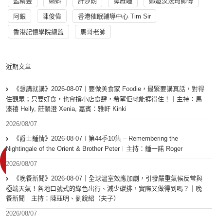
藍精靈
蝌蚪
許莎朗
譚雁瞳
鄭遨汶法筠師傅
阿銀
陳俊偉
香港催眠輔導中心 Tim Sir
香港記憶學院總監
馬哥老師
近期文章
《想講就講》2026-08-07｜要做美食家 Foodie，最緊要講真話，對得
住觀眾；只要好食，也會撐小店食肆，希望佢哋能捱得住！｜主持：馬
溱禧 Heily, 莊韻澄 Xenia, 嘉賓：雅軒 Kinki
2026/08/07
《爵士鍾情》2026-08-07︱第44季10集 – Remembering the
Nightingale of the Orient & Brother Peter︱主持：鍾一諾 Roger
2026/08/07
《晚餐新聞》2026-08-07｜全球溫室效應加劇，引發嚴重氣候反常與
極端天氣！各地口號式的綠色出行、減少碳排，實際又做得到嗎？｜晚
餐新聞｜主持：陳珏明、劉銳紹（夫子）
2026/08/07