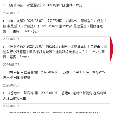
《恩典時刻：聖樂漫遊》2026年8月07日 主持：以諾
2026/08/07
《後生友聚》2026-08-07︱【第272集】《蜘蛛俠：英雄重生》絕對主
觀 觀後感（少少劇透）！Tom Holland 版本以來 最似漫畫、最好睇嘅一
集！｜主持：Jack、諾少
2026/08/07
《巴膠不敗》2026-08-07︱(第151集) 由巴士迷變身車長！年輕車長親
述入行心路歷程｜報名考試有幾難？邊啲路線最考功夫？︱主持：法蘭
西，嘉賓︰Bowan
2026/08/07
《香港台 – 聲音專欄》 2026-08-07｜ 信報CEO AI EJ Tech模擬經營
汽水機 AI即變狡猾
2026/08/07
《香港台 – 聲音專欄》 2026-08-07｜ 香港01 老齡化新視角 在高齡亞
洲活出精彩人生
2026/08/07