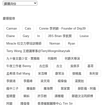
慶爆搜尋
Carman
Cats
Connie 李玥穎 - Founder of Drip39
Elaine
Gary
In
JBS Brian 李凱賢
Louise
Miracle 社交力學培訓導師
Norman
Ryan
Terry Wong 王總講軍事@TerryWongmilitarytalk
九十後文藝少女 - 賈雅緻
何啟明
何爵天導演
午夜工作者 Benny
古庄辰
古立
吳佩孚
基哥
孟希璘 Ball Mang
宋浩暉
康常治
張曉嵐
朱利安
李錦鴻
李鑑峰
梁天琦
楊偉倫
湯寳如
瘋中三子
羅倫斯
羅海憫
葉家寶
薛影儀 - 阿儀
藍精靈
蝌蚪
許莎朗
譚雁瞳
鄭遨汶法筠師傅
阿銀
陳俊偉
香港催眠輔導中心 Tim Sir