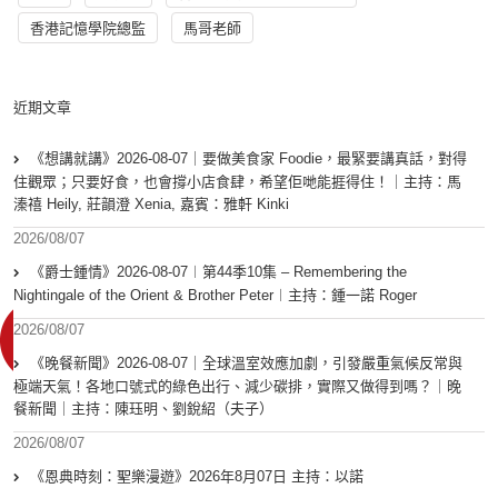
香港記憶學院總監
馬哥老師
近期文章
《想講就講》2026-08-07｜要做美食家 Foodie，最緊要講真話，對得
住觀眾；只要好食，也會撐小店食肆，希望佢哋能捱得住！｜主持：馬
溱禧 Heily, 莊韻澄 Xenia, 嘉賓：雅軒 Kinki
2026/08/07
《爵士鍾情》2026-08-07︱第44季10集 – Remembering the
Nightingale of the Orient & Brother Peter︱主持：鍾一諾 Roger
2026/08/07
《晚餐新聞》2026-08-07｜全球溫室效應加劇，引發嚴重氣候反常與
極端天氣！各地口號式的綠色出行、減少碳排，實際又做得到嗎？｜晚
餐新聞｜主持：陳珏明、劉銳紹（夫子）
2026/08/07
《恩典時刻：聖樂漫遊》2026年8月07日 主持：以諾