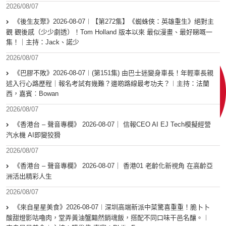
2026/08/07
《後生友聚》2026-08-07︱【第272集】《蜘蛛俠：英雄重生》絕對主
觀 觀後感（少少劇透）！Tom Holland 版本以來 最似漫畫、最好睇嘅一
集！｜主持：Jack、諾少
2026/08/07
《巴膠不敗》2026-08-07︱(第151集) 由巴士迷變身車長！年輕車長親
述入行心路歷程｜報名考試有幾難？邊啲路線最考功夫？︱主持：法蘭
西，嘉賓︰Bowan
2026/08/07
《香港台 – 聲音專欄》 2026-08-07｜ 信報CEO AI EJ Tech模擬經營
汽水機 AI即變狡猾
2026/08/07
《香港台 – 聲音專欄》 2026-08-07｜ 香港01 老齡化新視角 在高齡亞
洲活出精彩人生
2026/08/07
《來自星星美食》2026-08-07︱深圳高端新派中菜驚喜重重！脆卜卜
酸甜燈影咕嚕肉，堂弄黃油蟹黯然銷魂飯，搭配不同口味干邑名釀。︱