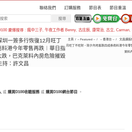
聯絡我們
訂購服務
節目表
節目重溫
D100 慶爆搜尋 :
瘋中三子
,
午夜工作者 Benny
,
古庄辰
,
康常治
,
古立
,
Carman
,
羅倫斯
8︱深圳一簽多行恢復12月旺丁
主頁
-- Featured --
-- 香港台 --
文昌講股
月旺丁不旺財，除夕內地客跌四成券商料港今年零
商料港今年零售再跌︱華日指
萊料
大跌，巴克萊料內房危險摧毀
主持：許文昌
入
或
購買D100收聽服務
或
購買D100網台節目
。