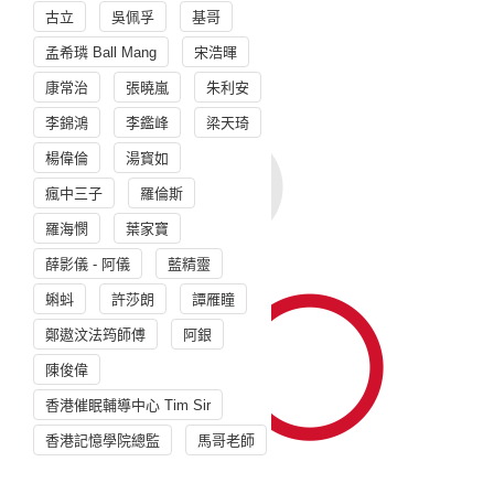
古立
吳佩孚
基哥
孟希璘 Ball Mang
宋浩暉
康常治
張曉嵐
朱利安
李錦鴻
李鑑峰
梁天琦
楊偉倫
湯寳如
瘋中三子
羅倫斯
羅海憫
葉家寶
薛影儀 - 阿儀
藍精靈
蝌蚪
許莎朗
譚雁瞳
鄭遨汶法筠師傅
阿銀
陳俊偉
香港催眠輔導中心 Tim Sir
香港記憶學院總監
馬哥老師