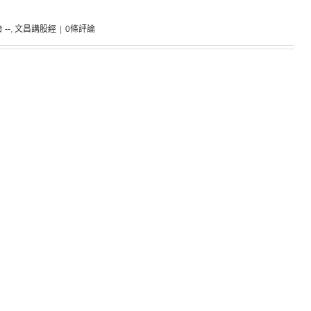
 --
,
文昌講股經
|
0條評論