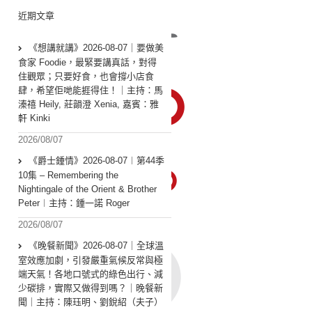
近期文章
《想講就講》2026-08-07｜要做美
食家 Foodie，最緊要講真話，對得
住觀眾；只要好食，也會撐小店食
肆，希望佢哋能捱得住！｜主持：馬
溱禧 Heily, 莊韻澄 Xenia, 嘉賓：雅
軒 Kinki
2026/08/07
《爵士鍾情》2026-08-07︱第44季
10集 – Remembering the
Nightingale of the Orient & Brother
Peter︱主持：鍾一諾 Roger
2026/08/07
《晚餐新聞》2026-08-07｜全球溫
室效應加劇，引發嚴重氣候反常與極
端天氣！各地口號式的綠色出行、減
少碳排，實際又做得到嗎？｜晚餐新
聞｜主持：陳珏明、劉銳紹（夫子）