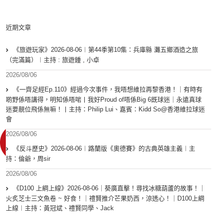
近期文章
《旅遊玩家》2026-08-06︱第44季第10集：兵庫縣 灘五鄉酒造之旅
（完滿篇）︱主持 : 旅遊鍾 , 小卓
2026/08/06
《一齊足經Ep.110》經過今次事件，我唔想維拉再黎香港！｜有時有
啲野係唔講得，明知係唔啱丨我好Proud of唔係Big 6既球迷｜永遠真球
迷要靚位飛係無嘛！丨主持：Philip Lui、嘉賓：Kidd So@香港維拉球迷
會
2026/08/06
《反斗歷史》2026-08-06︱路蘭版《奧德賽》的古典英雄主義︱主
持：倫爺，周sir
2026/08/06
《D100 上綱上線》2026-08-06｜葵廣直擊！尋找冰糖葫蘆的故事！｜
火炙芝士三文魚卷 ~ 好食！｜禮賢推介芒果奶西，涼透心！｜D100上綱
上線︱主持：黃冠斌、禮賢同學、Jack