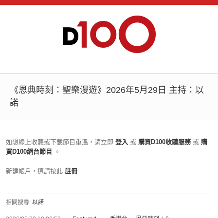
《恩典時刻：聖樂漫遊》2026年5月29日 主持：以
諾
如想線上收聽或下載節目重溫，請立即
登入
或
購買D100收聽服務
或
購
買D100網台節目
。
新建帳戶，這請按此
註冊
相關搜尋:
以諾