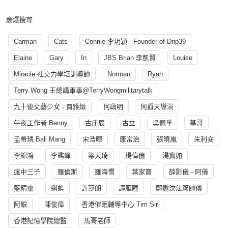
慶爆搜尋
Carman
Cats
Connie 李玥穎 - Founder of Drip39
Elaine
Gary
In
JBS Brian 李凱賢
Louise
Miracle 社交力學培訓導師
Norman
Ryan
Terry Wong 王總講軍事@TerryWongmilitarytalk
九十後文藝少女 - 賈雅緻
何啟明
何爵天導演
午夜工作者 Benny
古庄辰
古立
吳佩孚
基哥
孟希璘 Ball Mang
宋浩暉
康常治
張曉嵐
朱利安
李錦鴻
李鑑峰
梁天琦
楊偉倫
湯寳如
瘋中三子
羅倫斯
羅海憫
葉家寶
薛影儀 - 阿儀
藍精靈
蝌蚪
許莎朗
譚雁瞳
鄭遨汶法筠師傅
阿銀
陳俊偉
香港催眠輔導中心 Tim Sir
香港記憶學院總監
馬哥老師