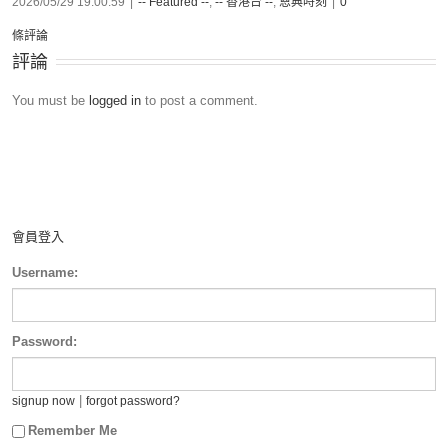
2026/05/29 19:00:59
|
-- Featured --
,
-- 香港台 --
,
恩典時刻
|
0
條評論
評論
You must be
logged in
to post a comment.
會員登入
Username:
Password:
|
signup now
forgot password?
Remember Me